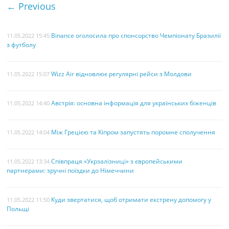
← Previous
Binance оголосила про спонсорство Чемпіонату Бразилії
11.05.2022 15:45
з футболу
Wizz Air відновлює регулярні рейси з Молдови
11.05.2022 15:07
Австрія: основна інформація для українських біженців
11.05.2022 14:40
Між Грецією та Кіпром запустять поромне сполучення
11.05.2022 14:04
Співпраця «Укрзалізниці» з європейськими
11.05.2022 13:34
партнерами: зручні поїздки до Німеччини
Куди звертатися, щоб отримати екстрену допомогу у
11.05.2022 11:50
Польщі