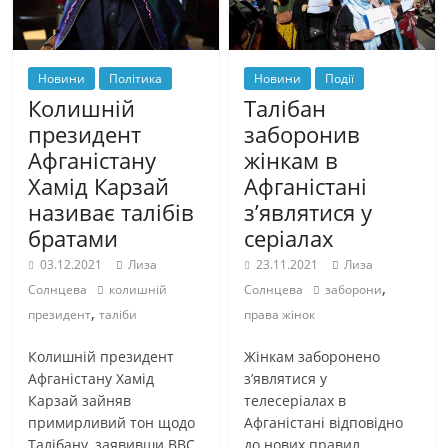
Новини
Політика
Новини
Події
Колишній
Талібан
президент
заборонив
Афганістану
жінкам в
Хамід Карзай
Афганістані
називає талібів
з’являтися у
братами
серіалах
03.12.2021
Лиза
23.11.2021
Лиза
,
Солнцева
колишній
Солнцева
заборони
,
президент
таліби
права жінок
Колишній президент
Жінкам заборонено
Афганістану Хамід
з’являтися у
Карзай зайняв
телесеріалах в
примирливий тон щодо
Афганістані відповідно
Талібану, заявивши BBC
до нових правил,