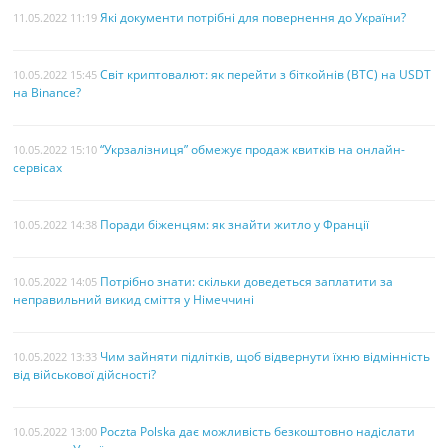
Які документи потрібні для повернення до України?
11.05.2022 11:19
Світ криптовалют: як перейти з біткойнів (BTC) на USDT
10.05.2022 15:45
на Binance?
“Укрзалізниця” обмежує продаж квитків на онлайн-
10.05.2022 15:10
сервісах
Поради біженцям: як знайти житло у Франції
10.05.2022 14:38
Потрібно знати: скільки доведеться заплатити за
10.05.2022 14:05
неправильний викид сміття у Німеччині
Чим зайняти підлітків, щоб відвернути їхню відмінність
10.05.2022 13:33
від військової дійсності?
Poczta Polska дає можливість безкоштовно надіслати
10.05.2022 13:00