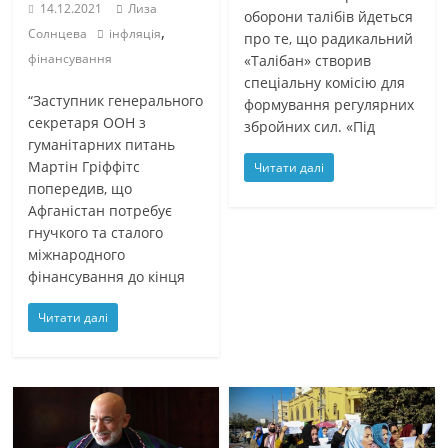
14.12.2021
Лиза
оборони талібів йдеться
,
Солнцева
інфляція
про те, що радикальний
фінансування
«Талібан» створив
спеціальну комісію для
“Заступник генерального
формування регулярних
секретаря ООН з
збройних сил. «Під
гуманітарних питань
Мартін Гріффітс
Читати далі
попередив, що
Афганістан потребує
гнучкого та сталого
міжнародного
фінансування до кінця
Читати далі