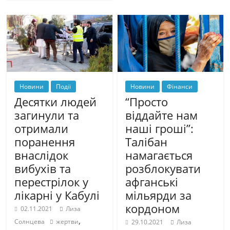
Новини
Події
Новини
Фінанси
Десятки людей
“Просто
загинули та
віддайте нам
отримали
наші гроші”:
поранення
Талібан
внаслідок
намагається
вибухів та
розблокувати
перестрілок у
афганські
лікарні у Кабулі
мільярди за
кордоном
02.11.2021
Лиза
,
Солнцева
жертви
29.10.2021
Лиза