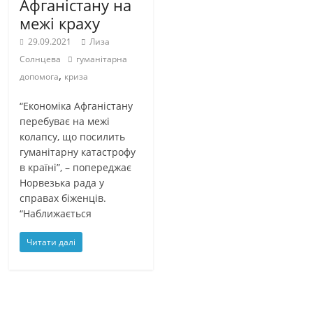
Афганістану на
межі краху
29.09.2021
Лиза
Солнцева
гуманітарна
,
допомога
криза
“Економіка Афганістану
перебуває на межі
колапсу, що посилить
гуманітарну катастрофу
в країні”, – попереджає
Норвезька рада у
справах біженців.
“Наближається
Читати далі