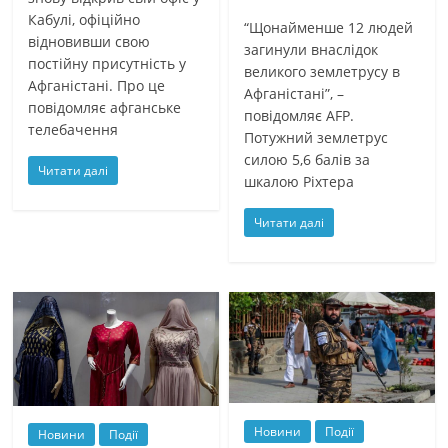
Кабулі, офіційно
“Щонайменше 12 людей
відновивши свою
загинули внаслідок
постійну присутність у
великого землетрусу в
Афганістані. Про це
Афганістані”, –
повідомляє афганське
повідомляє AFP.
телебачення
Потужний землетрус
силою 5,6 балів за
Читати далі
шкалою Ріхтера
Читати далі
Новини
Події
Новини
Події