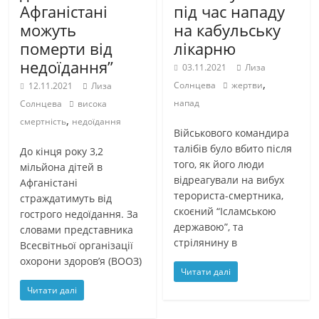
Афганістані
під час нападу
можуть
на кабульську
померти від
лікарню
недоїдання”
03.11.2021
Лиза
,
Солнцева
жертви
12.11.2021
Лиза
напад
Солнцева
висока
,
смертність
недоїдання
Військового командира
талібів було вбито після
До кінця року 3,2
того, як його люди
мільйона дітей в
відреагували на вибух
Афганістані
терориста-смертника,
страждатимуть від
скоєний “Ісламською
гострого недоїдання. За
державою”, та
словами представника
стрілянину в
Всесвітньої організації
охорони здоров’я (ВООЗ)
Читати далі
Читати далі