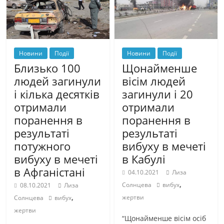
Новини
Події
Новини
Події
Близько 100
Щонайменше
людей загинули
вісім людей
і кілька десятків
загинули і 20
отримали
отримали
поранення в
поранення в
результаті
результаті
потужного
вибуху в мечеті
вибуху в мечеті
в Кабулі
в Афганістані
04.10.2021
Лиза
,
Солнцева
вибух
08.10.2021
Лиза
,
жертви
Солнцева
вибух
жертви
“Щонайменше вісім осіб