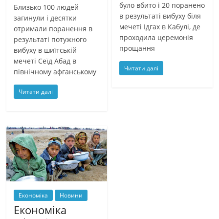
було вбито і 20 поранено
Близько 100 людей
в результаті вибуху біля
загинули і десятки
мечеті Ідгах в Кабулі, де
отримали поранення в
проходила церемонія
результаті потужного
прощання
вибуху в шиїтській
мечеті Сеїд Абад в
Читати далі
північному афганському
Читати далі
Економіка
Новини
Економіка