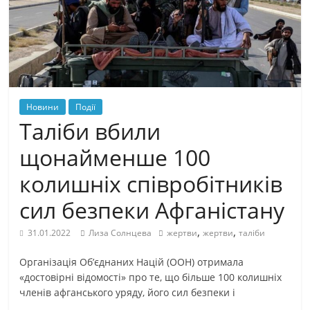
Новини
Події
Таліби вбили
щонайменше 100
колишніх співробітників
сил безпеки Афганістану
,
,
31.01.2022
Лиза Солнцева
жертви
жертви
таліби
Організація Об’єднаних Націй (ООН) отримала
«достовірні відомості» про те, що більше 100 колишніх
членів афганського уряду, його сил безпеки і