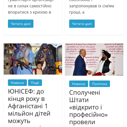
не в силах самостійно
запропонував їх сім’ям
впоратися з кризою в
гроші, а
Читати далі
Читати далі
Новини
Події
Новини
Політика
ЮНІСЕФ: до
Сполучені
кінця року в
Штати
Афганістані 1
«відкрито і
мільйон дітей
професійно»
можуть
провели