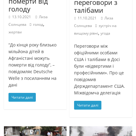
померти від
переговори з
голоду
талібами
13.10.2021
Лиза
11.10.2021
Лиза
,
Солнцева
голод
Солнцева
зустріч на
,
жертви
вищому рівні
угода
“До кінця року близько
Переговори між
мільйона дітей в
офіційними особами
Афганістані можуть
США і талібами в Досі
померти від голоду”, –
були «відвертими і
повідомляє Deutsche
професійними». Про це
Welle з посиланням на
повідомив
дані
Держдепартамент США.
Міжвідомча делегація
Читати далі
Читати далі