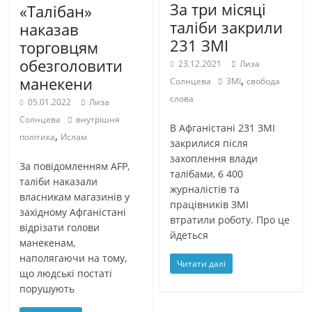
За три місяці
«Талібан»
таліби закрили
наказав
231 ЗМІ
торговцям
обезголовити
23.12.2021
Лиза
,
манекени
Солнцева
ЗМІ
свобода
слова
05.01.2022
Лиза
Солнцева
внутрішня
В Афганістані 231 ЗМІ
,
політика
Ислам
закрилися після
захоплення влади
За повідомленням AFP,
талібами, 6 400
таліби наказали
журналістів та
власникам магазинів у
працівників ЗМІ
західному Афганістані
втратили роботу. Про це
відрізати голови
йдеться
манекенам,
наполягаючи на тому,
Читати далі
що людські постаті
порушують