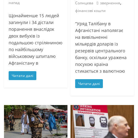
,
напад
Солнцева
звернення
фінансові кошти
Щонайменше 15 людей
загинули і 34 дістали
“Уряд Талібану в
поранення внаслідок
Афганістані наполягає
двох вибухів із
на вивільненні
подальшою стріляниною
мільярдів доларів із
по найбільшому
резервів центрального
військовому шпиталю
банку, оскільки уражена
Афганістану в
посухою країна
стикається з валютною
Читати далі
Читати далі