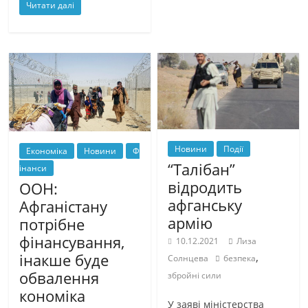
Читати далі
Новини
Події
Економіка
Новини
Ф
“Талібан”
інанси
відродить
ООН:
афганську
Афганістану
армію
потрібне
фінансування,
10.12.2021
Лиза
,
інакше буде
Солнцева
безпека
обвалення
збройні сили
кономіка
У заяві міністерства