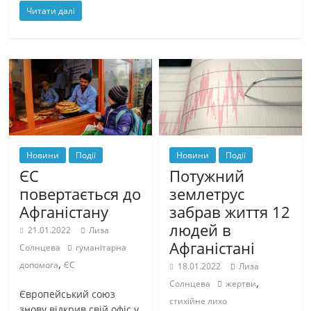
Читати далі
Новини
Події
Новини
Події
ЄС
Потужний
повертається до
землетрус
Афганістану
забрав життя 12
людей в
21.01.2022
Лиза
Афганістані
Солнцева
гуманітарна
,
допомога
ЄС
18.01.2022
Лиза
,
Солнцева
жертви
Європейський союз
стихійне лихо
знову відкрив свій офіс у