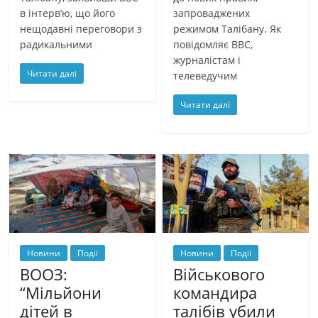
в інтерв’ю, що його
запроваджених
нещодавні переговори з
режимом Талібану. Як
радикальними
повідомляє ВВС,
журналістам і
Читати далі
телеведучим
Читати далі
Новини
Події
Новини
Події
ВООЗ:
Військового
“Мільйони
командира
дітей в
талібів убили