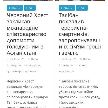
Новини
Події
Новини
Події
Червоний Хрест
Талібан
закликав
похвалив
міжнародне
терористів-
співтовариство
смертників,
допомогти
запропонувавш
голодуючим в
и їх сім’ям гроші
Афганістані
і землю
25.10.2021
Лиза
20.10.2021
Лиза
,
,
Солнцева
голодуючі
Солнцева
заява
гуманітарна допомога
терористи
Червоний Хрест
“Талібан похвалив
закликав міжнародне
терористів-смертників,
співтовариство
убитих під час війни
співпрацювати з урядом
проти колишнього уряду
Талібану, оскільки
і його західних
гуманітарні організації
союзників, і