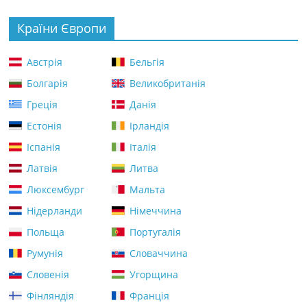
Країни Європи
Австрія
Бельгія
Болгарія
Великобританія
Греція
Данія
Естонія
Ірландія
Іспанія
Італія
Латвія
Литва
Люксембург
Мальта
Нідерланди
Німеччина
Польща
Португалія
Румунія
Словаччина
Словенія
Угорщина
Фінляндія
Франція