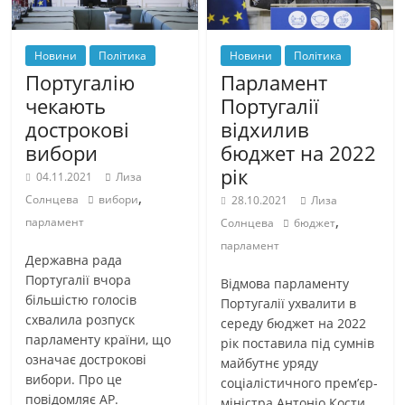
Новини
Політика
Новини
Політика
Португалію
Парламент
чекають
Португалії
дострокові
відхилив
вибори
бюджет на 2022
рік
04.11.2021
Лиза
,
Солнцева
вибори
28.10.2021
Лиза
,
парламент
Солнцева
бюджет
парламент
Державна рада
Португалії вчора
Відмова парламенту
більшістю голосів
Португалії ухвалити в
схвалила розпуск
середу бюджет на 2022
парламенту країни, що
рік поставила під сумнів
означає дострокові
майбутнє уряду
вибори. Про це
соціалістичного прем’єр-
повідомляє AP.
міністра Антоніо Кости.