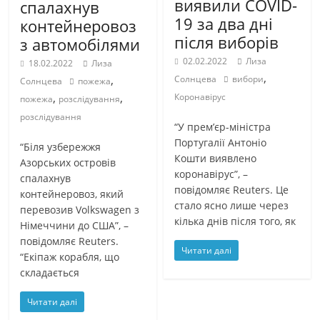
виявили COVID-
спалахнув
19 за два дні
контейнеровоз
після виборів
з автомобілями
02.02.2022
Лиза
18.02.2022
Лиза
,
,
Солнцева
вибори
Солнцева
пожежа
,
,
Коронавірус
пожежа
розслідування
розслідування
“У прем’єр-міністра
Португалії Антоніо
“Біля узбережжя
Кошти виявлено
Азорських островів
коронавірус”, –
спалахнув
повідомляє Reuters. Це
контейнеровоз, який
стало ясно лише через
перевозив Volkswagen з
кілька днів після того, як
Німеччини до США”, –
повідомляє Reuters.
Читати далі
“Екіпаж корабля, що
складається
Читати далі