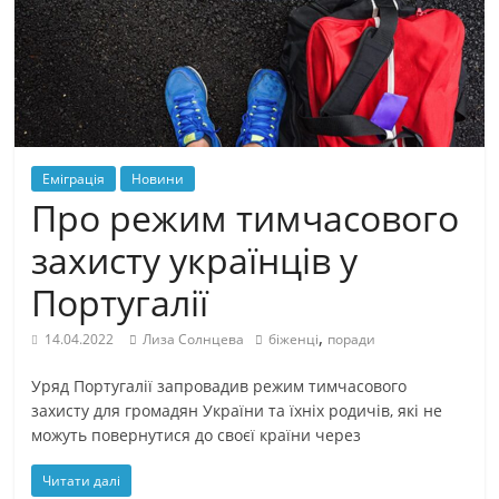
Еміграція
Новини
Про режим тимчасового
захисту українців у
Португалії
,
14.04.2022
Лиза Солнцева
біженці
поради
Уряд Португалії запровадив режим тимчасового
захисту для громадян України та їхніх родичів, які не
можуть повернутися до своєї країни через
Читати далі