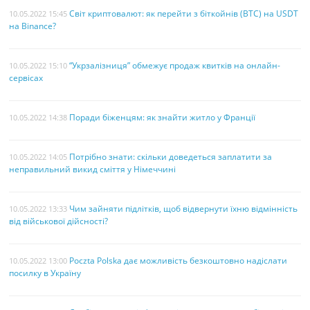
Світ криптовалют: як перейти з біткойнів (BTC) на USDT
10.05.2022 15:45
на Binance?
“Укрзалізниця” обмежує продаж квитків на онлайн-
10.05.2022 15:10
сервісах
Поради біженцям: як знайти житло у Франції
10.05.2022 14:38
Потрібно знати: скільки доведеться заплатити за
10.05.2022 14:05
неправильний викид сміття у Німеччині
Чим зайняти підлітків, щоб відвернути їхню відмінність
10.05.2022 13:33
від військової дійсності?
Poczta Polska дає можливість безкоштовно надіслати
10.05.2022 13:00
посилку в Україну