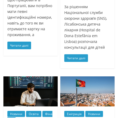
Португалії, вам потрібно
За рішенням
мати певні
Національної служби
ідентифікаційні номери,
охорони здоров’я (SNS),
навіть до того як ви
Лісабонська дитяча
отримаєте картку на
лікарня (Hospital de
проживання, а
Dona Estefânia em
Lisboa) розпочала
Читати далі
консультації для дітей
Читати далі
Новини
Освіта
Фіна
Еміграція
Новини