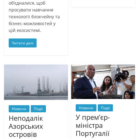
об’єдналися, щоб
просувати навчання
технології блокчейну та
бізнес-можливостей у
цій екосистемі.
Читати далі
Новини
Події
Новини
Події
У прем’єр-
Неподалік
міністра
Азорських
Португалії
островів