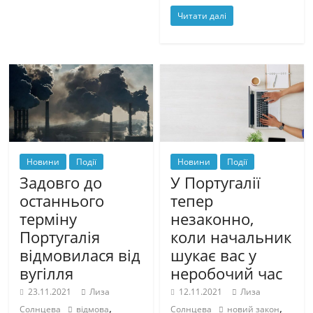
Читати далі
Новини
Події
Новини
Події
Задовго до
У Португалії
останнього
тепер
терміну
незаконно,
Португалія
коли начальник
відмовилася від
шукає вас у
вугілля
неробочий час
23.11.2021
Лиза
12.11.2021
Лиза
,
,
Солнцева
відмова
Солнцева
новий закон