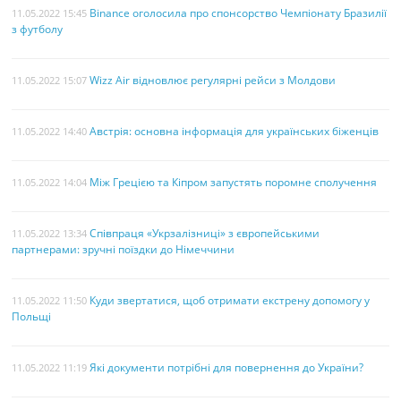
Binance оголосила про спонсорство Чемпіонату Бразилії
11.05.2022 15:45
з футболу
Wizz Air відновлює регулярні рейси з Молдови
11.05.2022 15:07
Австрія: основна інформація для українських біженців
11.05.2022 14:40
Між Грецією та Кіпром запустять поромне сполучення
11.05.2022 14:04
Співпраця «Укрзалізниці» з європейськими
11.05.2022 13:34
партнерами: зручні поїздки до Німеччини
Куди звертатися, щоб отримати екстрену допомогу у
11.05.2022 11:50
Польщі
Які документи потрібні для повернення до України?
11.05.2022 11:19