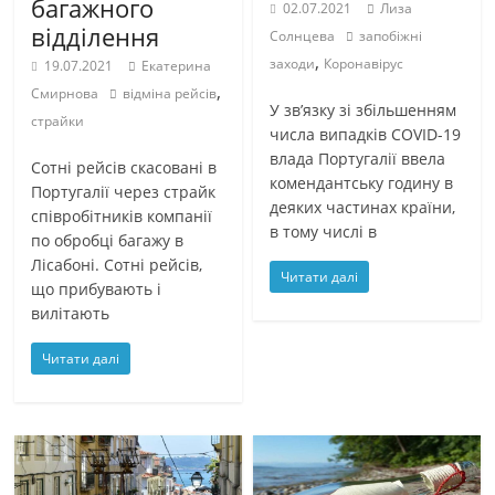
багажного
02.07.2021
Лиза
відділення
Солнцева
запобіжні
,
заходи
Коронавірус
19.07.2021
Екатерина
,
Смирнова
відміна рейсів
У зв’язку зі збільшенням
страйки
числа випадків COVID-19
влада Португалії ввела
Сотні рейсів скасовані в
комендантську годину в
Португалії через страйк
деяких частинах країни,
співробітників компанії
в тому числі в
по обробці багажу в
Лісабоні. Сотні рейсів,
Читати далі
що прибувають і
вилітають
Читати далі