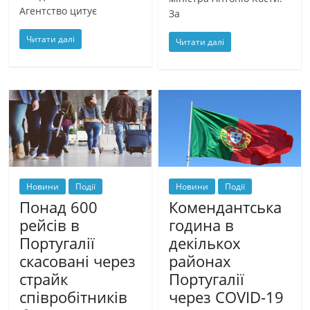
Агентство цитує
За
Читати далі
Читати далі
Новини
Події
Новини
Події
Понад 600
Комендантська
рейсів в
година в
Португалії
декількох
скасовані через
районах
страйк
Португалії
співробітників
через COVID-19