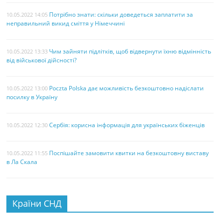
Потрібно знати: скільки доведеться заплатити за
10.05.2022 14:05
неправильний викид сміття у Німеччині
Чим зайняти підлітків, щоб відвернути їхню відмінність
10.05.2022 13:33
від військової дійсності?
Poczta Polska дає можливість безкоштовно надіслати
10.05.2022 13:00
посилку в Україну
Сербія: корисна інформація для українських біженців
10.05.2022 12:30
Поспішайте замовити квитки на безкоштовну виставу
10.05.2022 11:55
в Ла Скала
Країни СНД