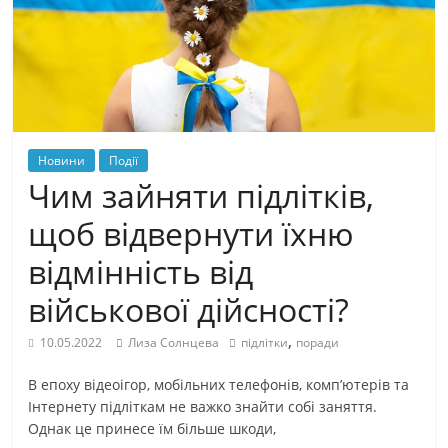
Новини
Події
Чим зайняти підлітків,
щоб відвернути їхню
відмінність від
військової дійсності?
,
10.05.2022
Лиза Солнцева
підлітки
поради
В епоху відеоігор, мобільних телефонів, комп’ютерів та
Інтернету підліткам не важко знайти собі заняття.
Однак це принесе їм більше шкоди,