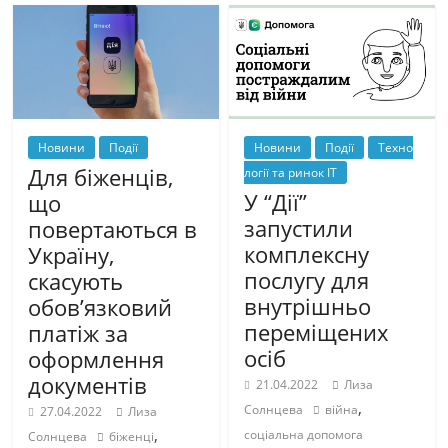
Новини
Події
Новини
Події
Техно
Для біженців,
логії та ринок IT
У “Дії”
що
запустили
повертаються в
комплексну
Україну,
послугу для
скасують
внутрішньо
обов’язковий
переміщених
платіж за
осіб
оформлення
документів
21.04.2022
Лиза
,
Солнцева
війна
27.04.2022
Лиза
,
соціальна допомога
Солнцева
біженці