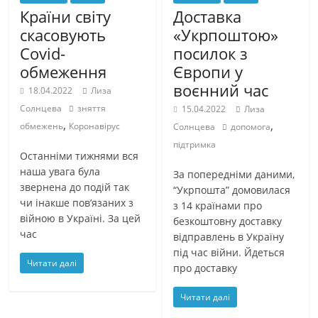
Країни світу
Доставка
скасовують
«Укрпоштою»
Covid-
посилок з
обмеження
Європи у
воєнний час
18.04.2022
Лиза
Солнцева
зняття
15.04.2022
Лиза
,
,
обмежень
Коронавірус
Солнцева
допомога
підтримка
Останніми тижнями вся
наша увага була
За попередніми даними,
звернена до подій так
“Укрпошта” домовилася
чи інакше пов’язаних з
з 14 країнами про
війною в Україні. За цей
безкоштовну доставку
час
відправлень в Україну
під час війни. Йдеться
Читати далі
про доставку
Читати далі