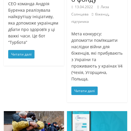
CEO команда Андрія
13.04.2022
Лиза
Буренка реалізувала
,
Солнцева
біженці
найкрутішу ініціативу,
підтримка
яка допоможе українцям
дбати про здоров’я у ці
Мета конкурсу:
важкі часи. Це бот
допомогти пом’якшити
“Турбота”
наслідки війни для
біженців, які прибувають
Читати далі
з України та
проживають у країнах V4
(Чехія, Угорщина,
Польща,
Читати далі