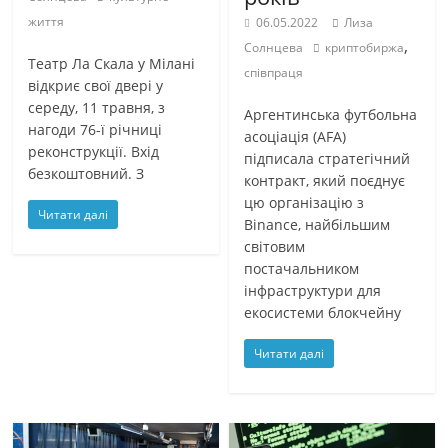
життя
06.05.2022
Лиза
,
Солнцева
криптобиржа
Театр Ла Скала у Мілані
співпраця
відкриє свої двері у
середу, 11 травня, з
Аргентинська футбольна
нагоди 76-ї річниці
асоціація (AFA)
реконструкції. Вхід
підписала стратегічний
безкоштовний. З
контракт, який поєднує
цю організацію з
Читати далі
Binance, найбільшим
світовим
постачальником
інфраструктури для
екосистеми блокчейну
Читати далі