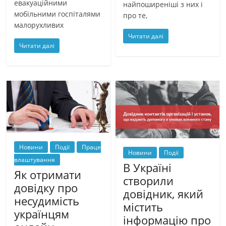
евакуаційними
найпоширеніші з них і
мобільними госпіталями
про те,
малорухливих
Читати далі
Читати далі
Новини
Події
Праце
Новини
Події
влаштування
В Україні
Як отримати
створили
довідку про
довідник, який
несудимість
містить
українцям
інформацію про