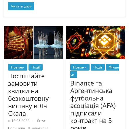
Читати далі
Новини
Події
Новини
Події
Фінан
Поспішайте
си
Binance та
замовити
Аргентинська
квитки на
футбольна
безкоштовну
асоціація (AFA)
виставу в Ла
підписали
Скала
контракт на 5
10.05.2022
Лиза
років
Солнцева
культурне