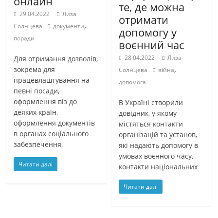
онлайн
те, де можна
29.04.2022
Лиза
отримати
,
Солнцева
документи
допомогу у
поради
воєнний час
28.04.2022
Лиза
Для отримання дозволів,
,
зокрема для
Солнцева
війна
працевлаштування на
допомога
певні посади,
оформлення віз до
В Україні створили
деяких країн,
довідник, у якому
оформлення документів
містяться контакти
в органах соціального
організацій та установ,
забезпечення,
які надають допомогу в
умовах воєнного часу,
Читати далі
контакти національних
Читати далі