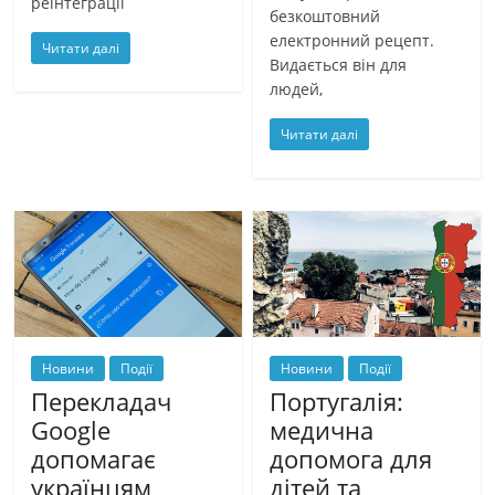
реінтеграції
безкоштовний
електронний рецепт.
Читати далі
Видається він для
людей,
Читати далі
Новини
Події
Новини
Події
Перекладач
Португалія:
Google
медична
допомагає
допомога для
українцям
дітей та