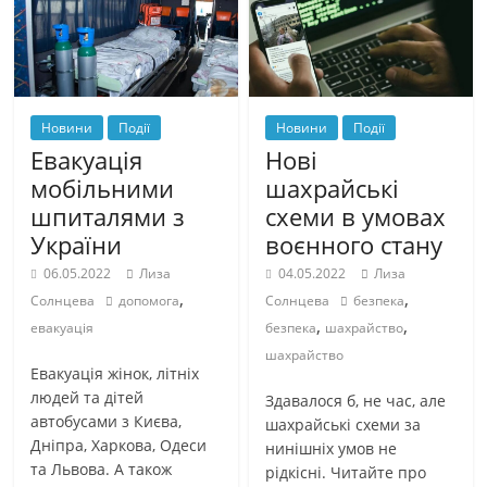
Новини
Події
Новини
Події
Евакуація
Нові
мобільними
шахрайські
шпиталями з
схеми в умовах
України
воєнного стану
06.05.2022
Лиза
04.05.2022
Лиза
,
,
Солнцева
допомога
Солнцева
безпека
,
,
евакуація
безпека
шахрайство
шахрайство
Евакуація жінок, літніх
людей та дітей
Здавалося б, не час, але
автобусами з Києва,
шахрайські схеми за
Дніпра, Харкова, Одеси
нинішніх умов не
та Львова. А також
рідкісні. Читайте про