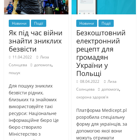
Новини
Події
Новини
Події
Як під час війни
Безкоштовний
знайти зниклих
електронний
безвісти
рецепт для
громадян
11.04.2022
Лиза
України у
,
Солнцева
допомога
Польщі
пошук
08.04.2022
Лиза
Для пошуку зниклих
,
Солнцева
допомога
безвісти рідних,
охорона здоров'я
близьких та знайомих
використовуйте такі
Платформа Medicept.pl
ресурси: Національне
розробила спеціальну
інформаційне бюро Це
форму для українців, за
бюро створило
допомогою якої вони
Міністерство з
можуть отримати