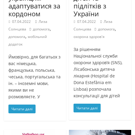
адаптуватися за
підлітків з
кордоном
України
07.04.2022
Лиза
07.04.2022
Лиза
,
,
Солнцева
допомога
Солнцева
допомога
,
допомога
мобільний
охорона здоров'я
додаток
За рішенням
Національної служби
Ймовірно, для багатьох з
охорони здоров’я (SNS),
вас німецька,
Лісабонська дитяча
французька, польська,
лікарня (Hospital de
чеська, португальська та
Dona Estefânia em
ін. – іноземні мови,
Lisboa) розпочала
якими ви не
консультації для дітей
розмовляєте. У
Читати далі
Читати далі