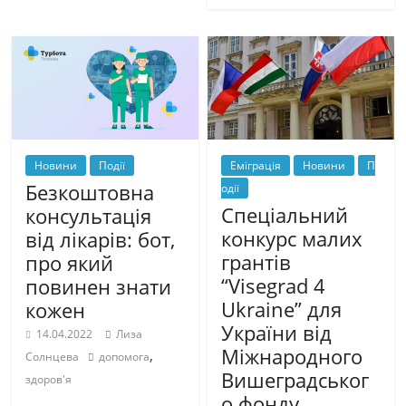
Новини
Події
Еміграція
Новини
П
Безкоштовна
одії
Спеціальний
консультація
конкурс малих
від лікарів: бот,
грантів
про який
“Visegrad 4
повинен знати
Ukraine” для
кожен
України від
14.04.2022
Лиза
Міжнародного
,
Солнцева
допомога
Вишеградськог
здоров'я
о фонду