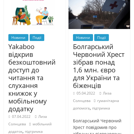
Новини
Події
Новини
Події
Yakaboo
Болгарський
відкрив
Червоний Хрест
безкоштовний
зібрав понад
доступ до
1,6 млн. євро
читання та
для України та
слухання
біженців
книжок у
05.04.2022
Лиза
мобільному
Солнцева
гуманітарна
додатку
,
допомога
підтримка
07.04.2022
Лиза
Болгарський Червоний
Солнцева
мобільний
Хрест повідомив про
,
додаток
підтримка
зібрану та відправлену