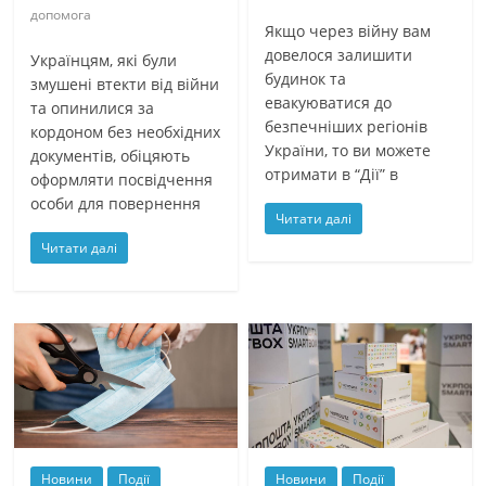
допомога
Якщо через війну вам
довелося залишити
Українцям, які були
будинок та
змушені втекти від війни
евакуюватися до
та опинилися за
безпечніших регіонів
кордоном без необхідних
України, то ви можете
документів, обіцяють
отримати в “Дії” в
оформляти посвідчення
особи для повернення
Читати далі
Читати далі
Новини
Події
Новини
Події