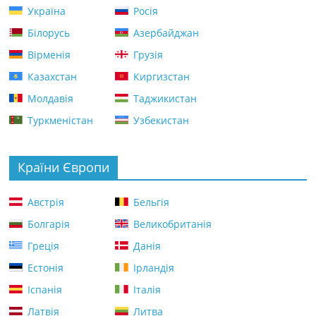
Україна
Росія
Білорусь
Азербайджан
Вірменія
Грузія
Казахстан
Киргизстан
Молдавія
Таджикистан
Туркменістан
Узбекистан
Країни Європи
Австрія
Бельгія
Болгарія
Великобританія
Греція
Данія
Естонія
Ірландія
Іспанія
Італія
Латвія
Литва