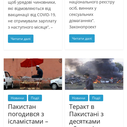
національного реєстру
щоб урядові чиновники,
осіб, винних у
які відмовляються від
сексуальних
вакцинації від COVID-19,
домаганнях”.
не отримували зарплату
Законопроект
з наступного місяця”, –
Читати далі
Читати далі
Новини
Події
Новини
Події
Пакистан
Теракт в
погодився з
Пакистані з
ісламістами –
десятками