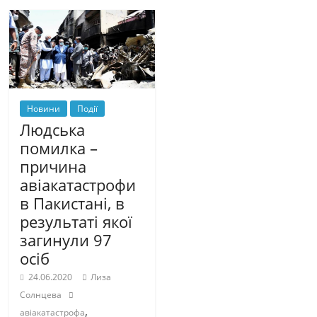
Новини
Події
Людська
помилка –
причина
авіакатастрофи
в Пакистані, в
результаті якої
загинули 97
осіб
24.06.2020
Лиза
Солнцева
,
авіакатастрофа