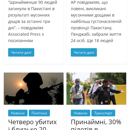
AP повідомляє, що
“Щонайменше 90 людей
повені, викликані
загинули в Пакистані в
мусонними дощами в
результаті мусонних
найбільш густонаселеній
дощів за останні три
провінції Пакистану,
дні”, – повідомляє
Пенджабі, забрали життя
Associated Press з
24 осіб. Ще 18 людей
посиланням
Читати далі
Читати далі
Новини
Політика
Новини
Транспорт
Четверо убитих
Принаймні, 30%
і близько 20
пілотів в