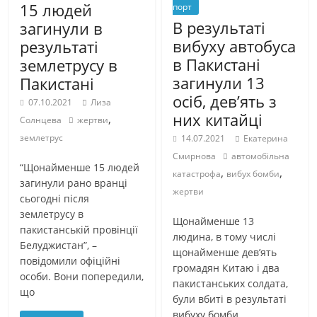
15 людей
порт
В результаті
загинули в
вибуху автобуса
результаті
в Пакистані
землетрусу в
загинули 13
Пакистані
осіб, дев’ять з
07.10.2021
Лиза
них китайці
,
Солнцева
жертви
землетрус
14.07.2021
Екатерина
Смирнова
автомобільна
“Щонайменше 15 людей
,
,
катастрофа
вибух бомби
загинули рано вранці
жертви
сьогодні після
землетрусу в
Щонайменше 13
пакистанській провінції
людина, в тому числі
Белуджистан”, –
щонайменше дев’ять
повідомили офіційні
громадян Китаю і два
особи. Вони попередили,
пакистанських солдата,
що
були вбиті в результаті
вибуху бомби