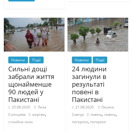
Новини
Події
Новини
Події
24 людини
Сильні дощі
загинули в
забрали життя
результаті
щонайменше
повені в
90 людей у ​​
Пакистані
Пакистані
21.08.2020
Оксана
25.08.2020
Лиза
,
,
,
Савчук
повінь
повінь
Солнцева
жертви
,
потерпілі
потерпілі
стихійне лихо