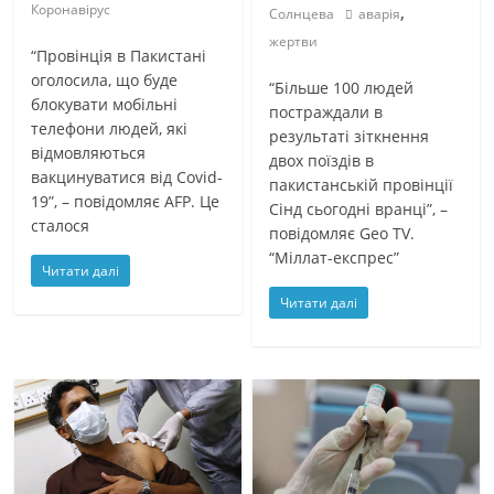
Коронавірус
,
Солнцева
аварія
жертви
“Провінція в Пакистані
оголосила, що буде
“Більше 100 людей
блокувати мобільні
постраждали в
телефони людей, які
результаті зіткнення
відмовляються
двох поїздів в
вакцинуватися від Covid-
пакистанській провінції
19”, – повідомляє AFP. Це
Сінд сьогодні вранці”, –
сталося
повідомляє Geo TV.
“Міллат-експрес”
Читати далі
Читати далі