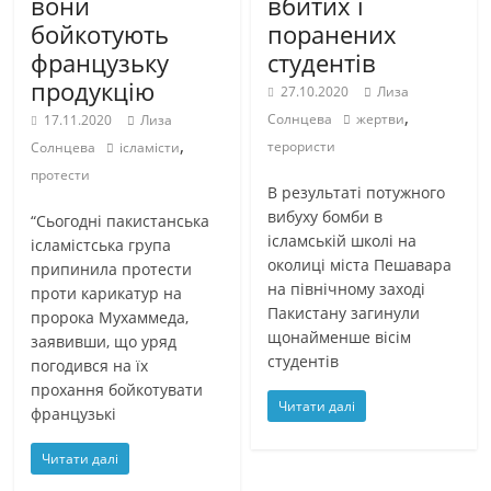
вони
вбитих і
бойкотують
поранених
французьку
студентів
продукцію
27.10.2020
Лиза
,
Солнцева
жертви
17.11.2020
Лиза
,
терористи
Солнцева
ісламісти
протести
В результаті потужного
вибуху бомби в
“Сьогодні пакистанська
ісламській школі на
ісламістська група
околиці міста Пешавара
припинила протести
на північному заході
проти карикатур на
Пакистану загинули
пророка Мухаммеда,
щонайменше вісім
заявивши, що уряд
студентів
погодився на їх
прохання бойкотувати
Читати далі
французькі
Читати далі