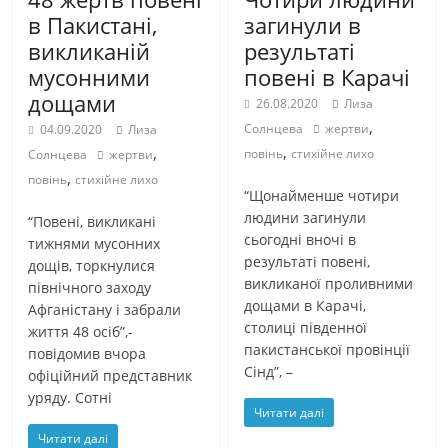
в Пакистані,
загинули в
викликаній
результаті
мусонними
повені в Карачі
дощами
26.08.2020
Лиза
,
Солнцева
жертви
04.09.2020
Лиза
,
,
повінь
стихійне лихо
Солнцева
жертви
,
повінь
стихійне лихо
“Щонайменше чотири
людини загинули
“Повені, викликані
сьогодні вночі в
тижнями мусонних
результаті повені,
дощів, торкнулися
викликаної проливними
північного заходу
дощами в Карачі,
Афганістану і забрали
столиці південної
життя 48 осіб”,-
пакистанської провінції
повідомив вчора
Сінд”, –
офіційний представник
уряду. Сотні
Читати далі
Читати далі