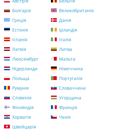
Австрія
Бельгія
Болгарія
Великобританія
Греція
Данія
Естонія
Ірландія
Іспанія
Італія
Латвія
Литва
Люксембург
Мальта
Нідерланди
Німеччина
Польща
Португалія
Румунія
Словаччина
Словенія
Угорщина
Фінляндія
Франція
Хорватія
Чехія
Швейцарія