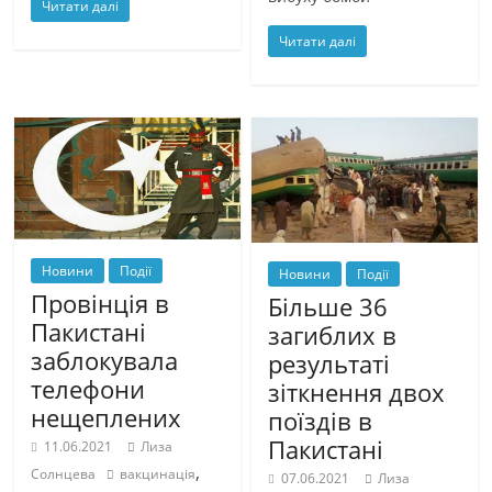
Читати далі
Читати далі
Новини
Події
Новини
Події
Провінція в
Більше 36
Пакистані
загиблих в
заблокувала
результаті
телефони
зіткнення двох
нещеплених
поїздів в
Пакистані
11.06.2021
Лиза
,
Солнцева
вакцинація
07.06.2021
Лиза