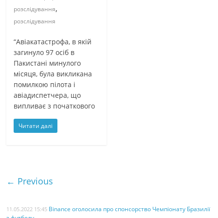
,
розслідування
розслідування
“Авіакатастрофа, в якій
загинуло 97 осіб в
Пакистані минулого
місяця, була викликана
помилкою пілота і
авіадиспетчера, що
випливає з початкового
Читати далі
← Previous
Binance оголосила про спонсорство Чемпіонату Бразилії
11.05.2022 15:45
з футболу