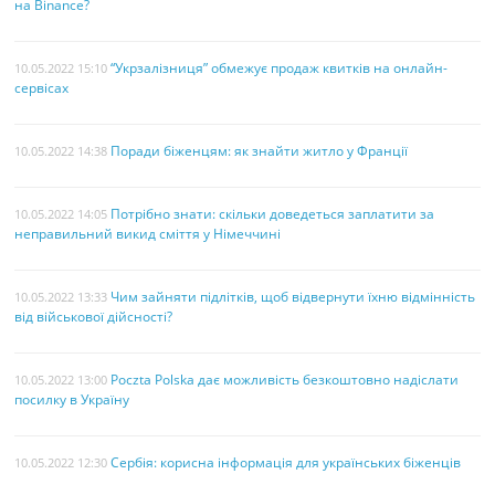
на Binance?
“Укрзалізниця” обмежує продаж квитків на онлайн-
10.05.2022 15:10
сервісах
Поради біженцям: як знайти житло у Франції
10.05.2022 14:38
Потрібно знати: скільки доведеться заплатити за
10.05.2022 14:05
неправильний викид сміття у Німеччині
Чим зайняти підлітків, щоб відвернути їхню відмінність
10.05.2022 13:33
від військової дійсності?
Poczta Polska дає можливість безкоштовно надіслати
10.05.2022 13:00
посилку в Україну
Сербія: корисна інформація для українських біженців
10.05.2022 12:30