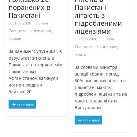
поранених в
Пакистані
Пакистані
літають з
підробленими
31.07.2020
Лиза
ліцензіями
,
Солнцева
зіткнення
кордон
25.06.2020
Лиза
,
Солнцева
лицензия
За даними “Супутника”, в
пілоти
результаті зіткнень в
Пакистані на кордоні між
За словами міністра
Пакистаном і
авіації країни, понад
Афганістаном загинули
30% цивільних пілотів в
чотири людини і
Пакистані мають
близько 20
підроблені ліцензії та не
мають права літати.
Читати далі
Виступаючи
Читати далі