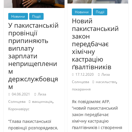
Новини
Події
Новини
Події
Новий
У пакистанській
пакистанський
провінції
закон
припиняють
передбачає
виплату
хімічну
зарплати
кастрацію
неприщеплени
ґвалтівників
м
17.12.2020
Лиза
держслужбовця
,
Солнцева
насильство
м
покарання
04.06.2021
Лиза
,
Як повідомляє AFP,
Солнцева
вакцинація
“новий пакистанський
Коронавірус
закон передбачає
хімічну кастрацію
“Глава пакистанської
ґвалтівників і створення
провінції розпорядився,