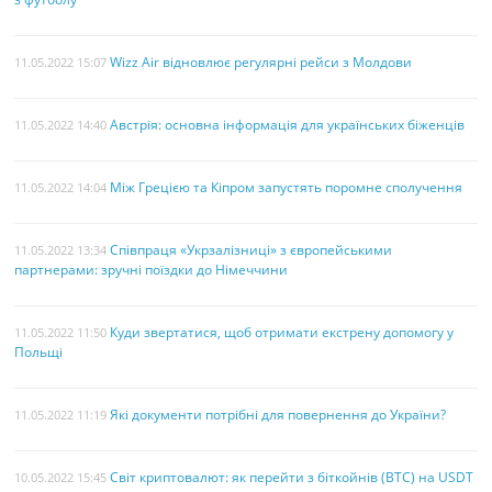
Wizz Air відновлює регулярні рейси з Молдови
11.05.2022 15:07
Австрія: основна інформація для українських біженців
11.05.2022 14:40
Між Грецією та Кіпром запустять поромне сполучення
11.05.2022 14:04
Співпраця «Укрзалізниці» з європейськими
11.05.2022 13:34
партнерами: зручні поїздки до Німеччини
Куди звертатися, щоб отримати екстрену допомогу у
11.05.2022 11:50
Польщі
Які документи потрібні для повернення до України?
11.05.2022 11:19
Світ криптовалют: як перейти з біткойнів (BTC) на USDT
10.05.2022 15:45