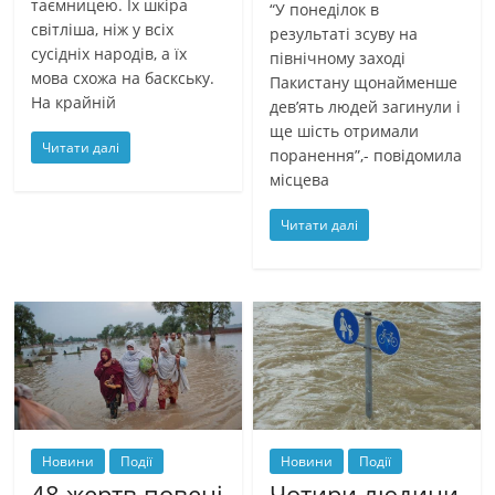
таємницею. Їх шкіра
“У понеділок в
світліша, ніж у всіх
результаті зсуву на
сусідніх народів, а їх
північному заході
мова схожа на баскську.
Пакистану щонайменше
На крайній
дев’ять людей загинули і
ще шість отримали
Читати далі
поранення”,- повідомила
місцева
Читати далі
Новини
Події
Новини
Події
48 жертв повені
Чотири людини