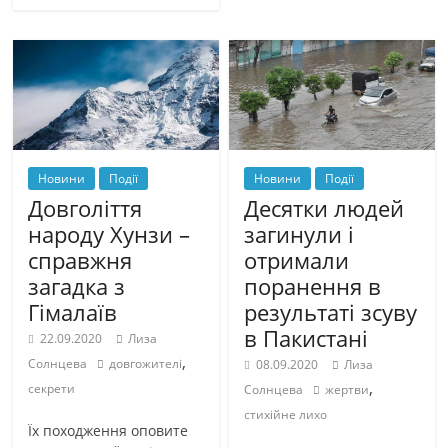
Новини
Події
Новини
Події
Довголіття
Десятки людей
народу Хунзи –
загинули і
справжня
отримали
загадка з
поранення в
Гімалаїв
результаті зсуву
в Пакистані
22.09.2020
Лиза
,
Солнцева
довгожителі
08.09.2020
Лиза
,
секрети
Солнцева
жертви
стихійне лихо
Їх походження оповите