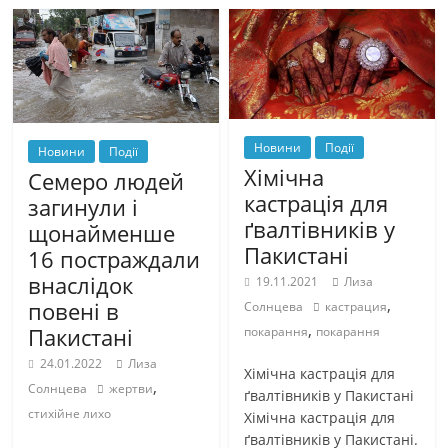
Новини
Події
Новини
Події
Хімічна
Семеро людей
кастрація для
загинули і
ґвалтівників у
щонайменше
Пакистані
16 постраждали
внаслідок
19.11.2021
Лиза
,
повені в
Солнцева
кастрация
,
Пакистані
покарання
покарання
24.01.2022
Лиза
Хімічна кастрація для
,
Солнцева
жертви
ґвалтівників у Пакистані
стихійне лихо
Хімічна кастрація для
ґвалтівників у Пакистані.