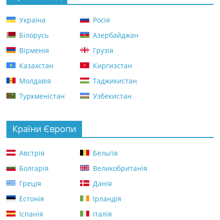
Україна
Росія
Білорусь
Азербайджан
Вірменія
Грузія
Казахстан
Киргизстан
Молдавія
Таджикистан
Туркменістан
Узбекистан
Країни Європи
Австрія
Бельгія
Болгарія
Великобританія
Греція
Данія
Естонія
Ірландія
Іспанія
Італія