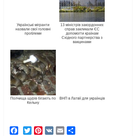
Українські мігранти
13 міністрів закордонних
назвали свої головні
справ закликали ЄС
проблеми
допомогти країнам
Східного партнерства з
вакцинами
Полчища щурів бігають по
ВНП в Латвії для українців
Кельну
F
T
P
V
E
Ч