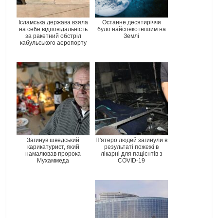
Ісламська держава взяла
Останне десятиріччя
на себе відповідальність
було найспекотнішим на
за ракетний обстріл
Землі
кабульського аеропорту
Загинув шведський
П'ятеро людей загинули в
карикатурист, який
результаті пожежі в
намалював пророка
лікарні для пацієнтів з
Мухаммеда
COVID-19