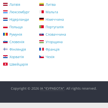
Латвія
Литва
Люксембург
Мальта
Нідерланди
Німеччина
Польща
Португалія
Румунія
Словаччина
Словенія
Угорщина
Фінляндія
Франція
Хорватія
Чехія
Швейцарія
Copyright © 2026
ІА "ЄУРАБОТА"
. All rights reserved.