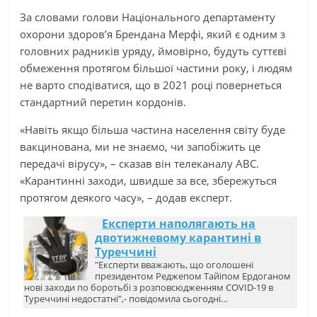
За словами голови Національного департаменту
охорони здоров’я Брендана Мерфі, який є одним з
головних радників уряду, ймовірно, будуть суттєві
обмеження протягом більшої частини року, і людям
не варто сподіватися, що в 2021 році повернеться
стандартний перетин кордонів.
«Навіть якщо більша частина населення світу буде
вакцинована, ми не знаємо, чи запобіжить це
передачі вірусу», – сказав він телеканалу ABC.
«Карантинні заходи, швидше за все, збережуться
протягом деякого часу», – додав експерт.
Експерти наполягають на
двотижневому карантині в
Туреччині
"Експерти вважають, що оголошені
президентом Реджепом Тайіпом Ердоганом
нові заходи по боротьбі з розповсюдженням COVID-19 в
Туреччині недостатні",- повідомила сьогодні…