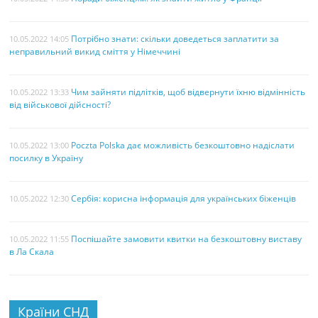
Потрібно знати: скільки доведеться заплатити за
10.05.2022 14:05
неправильний викид сміття у Німеччині
Чим зайняти підлітків, щоб відвернути їхню відмінність
10.05.2022 13:33
від військової дійсності?
Poczta Polska дає можливість безкоштовно надіслати
10.05.2022 13:00
посилку в Україну
Сербія: корисна інформація для українських біженців
10.05.2022 12:30
Поспішайте замовити квитки на безкоштовну виставу
10.05.2022 11:55
в Ла Скала
Країни СНД