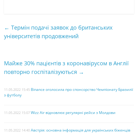
a
w
i
K
m
а
c
i
n
a
с
e
t
t
i
т
←
Термін подачі заявок до британських
b
t
e
l
к
університетів продовжений
o
e
r
а
o
r
e
k
s
Майже 30% пацієнтів з коронавірусом в Англії
t
повторно госпіталізуються
→
Binance оголосила про спонсорство Чемпіонату Бразилії
11.05.2022 15:45
з футболу
Wizz Air відновлює регулярні рейси з Молдови
11.05.2022 15:07
Австрія: основна інформація для українських біженців
11.05.2022 14:40