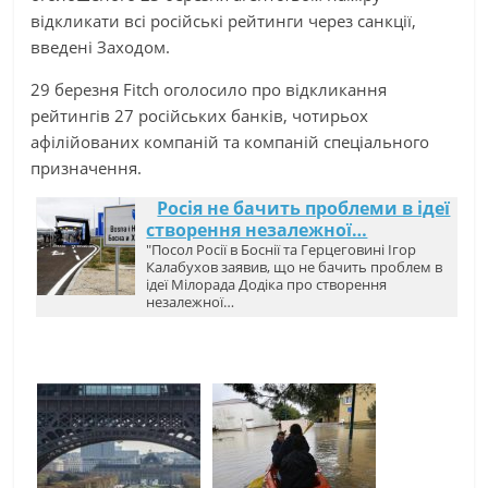
відкликати всі російські рейтинги через санкції,
введені Заходом.
29 березня Fitch оголосило про відкликання
рейтингів 27 російських банків, чотирьох
афілійованих компаній та компаній спеціального
призначення.
Росія не бачить проблеми в ідеї
створення незалежної…
"Посол Росії в Боснії та Герцеговині Ігор
Калабухов заявив, що не бачить проблем в
ідеї Мілорада Додіка про створення
незалежної…