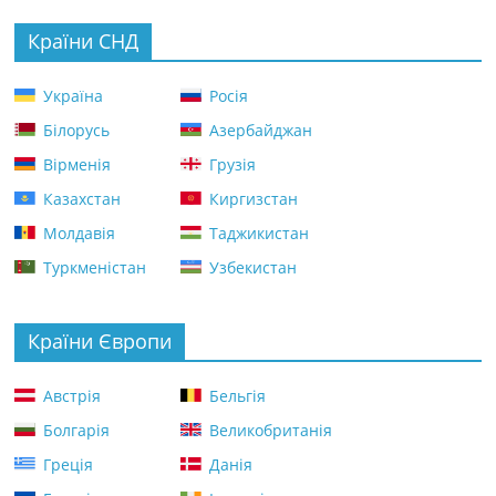
Країни СНД
Україна
Росія
Білорусь
Азербайджан
Вірменія
Грузія
Казахстан
Киргизстан
Молдавія
Таджикистан
Туркменістан
Узбекистан
Країни Європи
Австрія
Бельгія
Болгарія
Великобританія
Греція
Данія