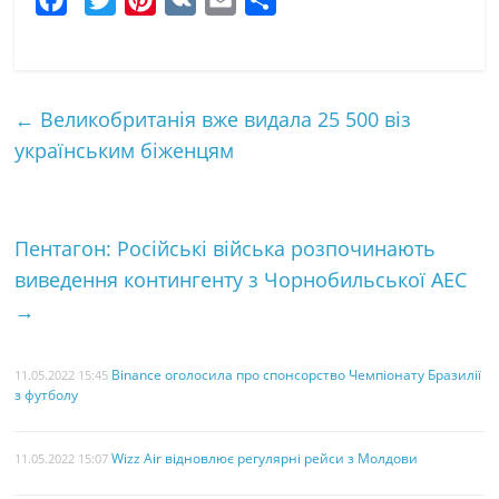
F
T
P
V
E
Ч
a
w
i
K
m
а
c
i
n
a
с
e
t
t
i
т
←
Великобританія вже видала 25 500 віз
b
t
e
l
к
українським біженцям
o
e
r
а
o
r
e
k
s
Пентагон: Російські війська розпочинають
t
виведення контингенту з Чорнобильської АЕС
→
Binance оголосила про спонсорство Чемпіонату Бразилії
11.05.2022 15:45
з футболу
Wizz Air відновлює регулярні рейси з Молдови
11.05.2022 15:07