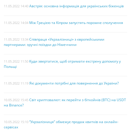
Австрія: основна інформація для українських біженців
11.05.2022 14:40
Між Грецією та Кіпром запустять поромне сполучення
11.05.2022 14:04
Співпраця «Укрзалізниці» з європейськими
11.05.2022 13:34
партнерами: зручні поїздки до Німеччини
Куди звертатися, щоб отримати екстрену допомогу у
11.05.2022 11:50
Польщі
Які документи потрібні для повернення до України?
11.05.2022 11:19
Світ криптовалют: як перейти з біткойнів (BTC) на USDT
10.05.2022 15:45
на Binance?
“Укрзалізниця” обмежує продаж квитків на онлайн-
10.05.2022 15:10
сервісах