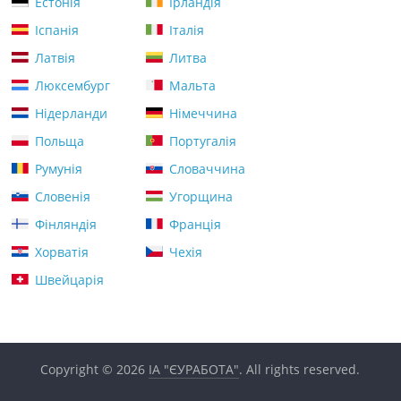
Естонія
Ірландія
Іспанія
Італія
Латвія
Литва
Люксембург
Мальта
Нідерланди
Німеччина
Польща
Португалія
Румунія
Словаччина
Словенія
Угорщина
Фінляндія
Франція
Хорватія
Чехія
Швейцарія
Copyright © 2026
ІА "ЄУРАБОТА"
. All rights reserved.