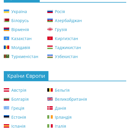
Україна
Росія
Білорусь
Азербайджан
Вірменія
Грузія
Казахстан
Киргизстан
Молдавія
Таджикистан
Туркменістан
Узбекистан
Країни Європи
Австрія
Бельгія
Болгарія
Великобританія
Греція
Данія
Естонія
Ірландія
Іспанія
Італія