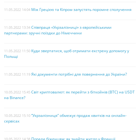
Між Грецією та Кіпром запустять поромне сполучення
11.05.2022 14:04
Співпраця «Укрзалізниці» з європейськими
11.05.2022 13:34
партнерами: зручні поїздки до Німеччини
Куди звертатися, щоб отримати екстрену допомогу у
11.05.2022 11:50
Польщі
Які документи потрібні для повернення до України?
11.05.2022 11:19
Світ криптовалют: як перейти з біткойнів (BTC) на USDT
10.05.2022 15:45
на Binance?
“Укрзалізниця” обмежує продаж квитків на онлайн-
10.05.2022 15:10
сервісах
Поради біженцям: як знайти житло у Франції
10.05.2022 14:38