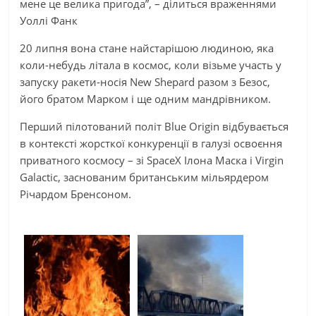
мене це велика пригода”, – ділиться враженнями
Уоллі Фанк
20 липня вона стане найстарішою людиною, яка
коли-небудь літала в космос, коли візьме участь у
запуску ракети-носія New Shepard разом з Безос,
його братом Марком і ще одним мандрівником.
Перший пілотований політ Blue Origin відбувається
в контексті жорсткої конкуренції в галузі освоєння
приватного космосу – зі SpaceX Ілона Маска і Virgin
Galactic, заснованим британським мільярдером
Річардом Бренсоном.