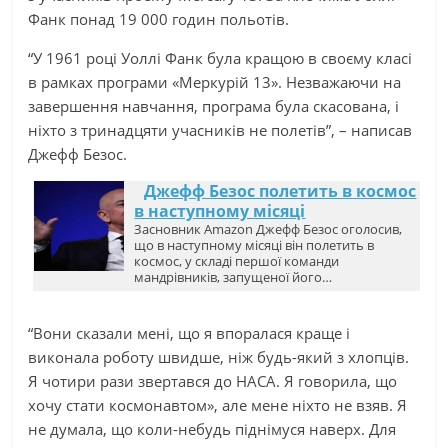
Фанк понад 19 000 годин польотів.
“У 1961 році Уоллі Фанк була кращою в своєму класі
в рамках програми «Меркурій 13». Незважаючи на
завершення навчання, програма була скасована, і
ніхто з тринадцяти учасників не полетів”, – написав
Джефф Безос.
Джефф Безос полетить в космос
в наступному місяці
Засновник Amazon Джефф Безос оголосив,
що в наступному місяці він полетить в
космос, у складі першої команди
мандрівників, запущеної його…
“Вони сказали мені, що я впоралася краще і
виконала роботу швидше, ніж будь-який з хлопців.
Я чотири рази звертався до НАСА. Я говорила, що
хочу стати космонавтом», але мене ніхто не взяв. Я
не думала, що коли-небудь піднімуся наверх. Для