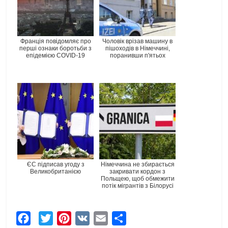
Франція повідомляє про
Чоловік врізав машину в
перші ознаки боротьби з
пішоходів в Німеччині,
епідемією COVID-19
поранивши п'ятьох
ЄС підписав угоду з
Німеччина не збирається
Великобританією
закривати кордон з
Польщею, щоб обмежити
потік мігрантів з Білорусі
F
T
P
V
E
Ч