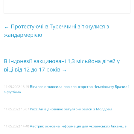
a
w
i
K
m
а
c
i
n
a
с
e
t
t
i
т
←
Протестуючі в Туреччині зіткнулися з
b
t
e
l
к
жандармерією
o
e
r
а
o
r
e
k
s
В Індонезії вакциновані 1,3 мільйона дітей у
t
віці від 12 до 17 років
→
Binance оголосила про спонсорство Чемпіонату Бразилії
11.05.2022 15:45
з футболу
Wizz Air відновлює регулярні рейси з Молдови
11.05.2022 15:07
Австрія: основна інформація для українських біженців
11.05.2022 14:40