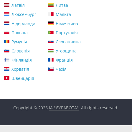
Латвія
Литва
Люксембург
Мальта
Нідерланди
Німеччина
Польща
Португалія
Румунія
Словаччина
Словенія
Угорщина
Фінляндія
Франція
Хорватія
Чехія
Швейцарія
Copyright © 2026
ІА "ЄУРАБОТА"
. All rights reserved.