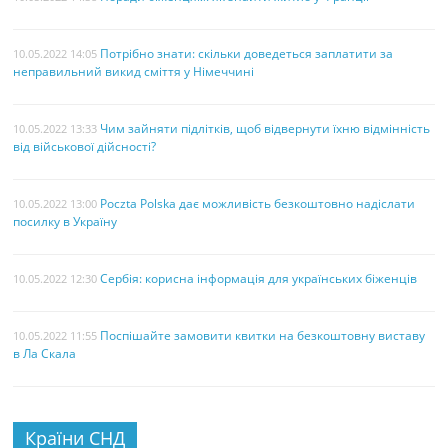
Потрібно знати: скільки доведеться заплатити за
10.05.2022 14:05
неправильний викид сміття у Німеччині
Чим зайняти підлітків, щоб відвернути їхню відмінність
10.05.2022 13:33
від військової дійсності?
Poczta Polska дає можливість безкоштовно надіслати
10.05.2022 13:00
посилку в Україну
Сербія: корисна інформація для українських біженців
10.05.2022 12:30
Поспішайте замовити квитки на безкоштовну виставу
10.05.2022 11:55
в Ла Скала
Країни СНД