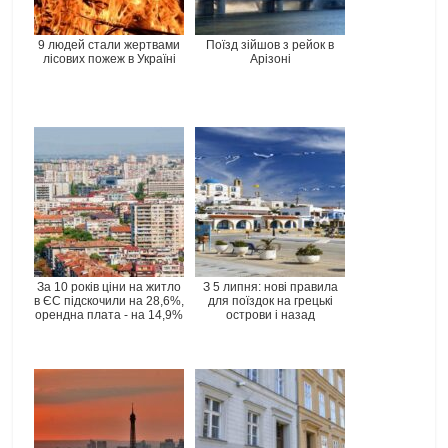
9 людей стали жертвами
Поїзд зійшов з рейок в
лісових пожеж в Україні
Арізоні
За 10 років ціни на житло
З 5 липня: нові правила
в ЄС підскочили на 28,6%,
для поїздок на грецькі
орендна плата - на 14,9%
острови і назад