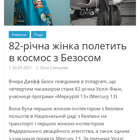
Новини
Події
82-річна жінка полетить
в космос з Безосом
02.07.2021
Лиза Солнцева
Вчора Джефф Безос повідомив в Instagram, що
четвертим пасажиром стане 82-річна Уоллі Фанк,
учасниця програми «Меркурій 13» (Mercury 13).
Вона була першою жінкою-інспектором з безпеки
польотів в Національній раді з безпеки на
транспорті і першою жінкою-інспектором
Федерального авіаційного агентства, а також одним
з учасників проекту Mercury 13. За плечима Уоллі