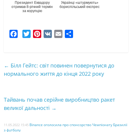
Президент Еквадору
Українці «штурмують»
отримав 8-річний термін
бориспільський експрес
за корупцію
F
T
P
V
E
Ч
a
w
i
K
m
а
c
i
n
a
с
e
t
t
i
т
←
Білл Гейтс: світ повинен повернутися до
b
t
e
l
к
нормального життя до кінця 2022 року
o
e
r
а
o
r
e
k
s
Тайвань почав серійне виробництво ракет
t
великої дальності
→
Binance оголосила про спонсорство Чемпіонату Бразилії
11.05.2022 15:45
з футболу