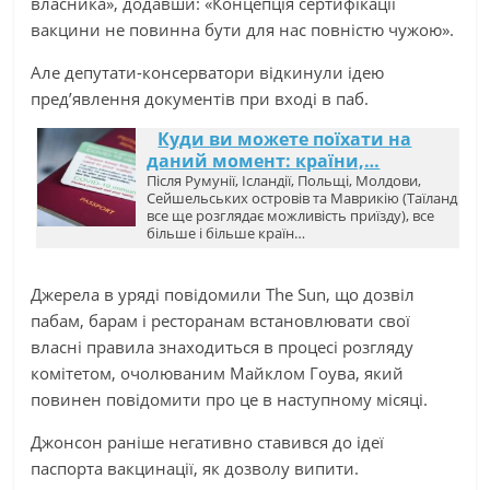
власника», додавши: «Концепція сертифікації
вакцини не повинна бути для нас повністю чужою».
Але депутати-консерватори відкинули ідею
пред’явлення документів при вході в паб.
Куди ви можете поїхати на
даний момент: країни,…
Після Румунії, Ісландії, Польщі, Молдови,
Сейшельських островів та Маврикію (Таїланд
все ще розглядає можливість приїзду), все
більше і більше країн…
Джерела в уряді повідомили The Sun, що дозвіл
пабам, барам і ресторанам встановлювати свої
власні правила знаходиться в процесі розгляду
комітетом, очолюваним Майклом Гоува, який
повинен повідомити про це в наступному місяці.
Джонсон раніше негативно ставився до ідеї
паспорта вакцинації, як дозволу випити.