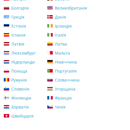
Болгарія
Великобританія
Греція
Данія
Естонія
Ірландія
Іспанія
Італія
Латвія
Литва
Люксембург
Мальта
Нідерланди
Німеччина
Польща
Португалія
Румунія
Словаччина
Словенія
Угорщина
Фінляндія
Франція
Хорватія
Чехія
Швейцарія