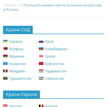
Поспішайте замовити квитки на безкоштовну виставу
10.05.2022 11:55
в Ла Скала
Країни СНД
Україна
Росія
Білорусь
Азербайджан
Вірменія
Грузія
Казахстан
Киргизстан
Молдавія
Таджикистан
Туркменістан
Узбекистан
Країни Європи
Австрія
Бельгія