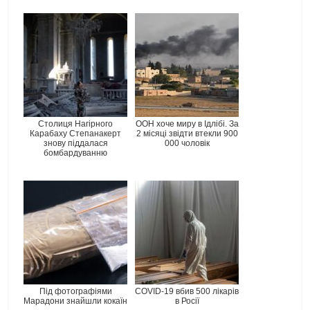
Столиця Нагірного
ООН хоче миру в Ідлібі. За
Карабаху Степанакерт
2 місяці звідти втекли 900
знову піддалася
000 чоловік
бомбардуванню
Під фотографіями
COVID-19 вбив 500 лікарів
Марадони знайшли кокаїн
в Росії