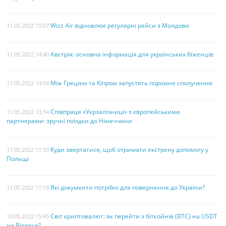
Wizz Air відновлює регулярні рейси з Молдови
11.05.2022 15:07
Австрія: основна інформація для українських біженців
11.05.2022 14:40
Між Грецією та Кіпром запустять поромне сполучення
11.05.2022 14:04
Співпраця «Укрзалізниці» з європейськими
11.05.2022 13:34
партнерами: зручні поїздки до Німеччини
Куди звертатися, щоб отримати екстрену допомогу у
11.05.2022 11:50
Польщі
Які документи потрібні для повернення до України?
11.05.2022 11:19
Світ криптовалют: як перейти з біткойнів (BTC) на USDT
10.05.2022 15:45
на Binance?