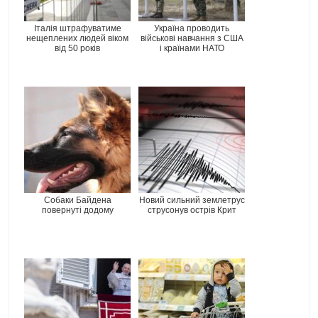
Італія штрафуватиме
Україна проводить
нещеплених людей віком
військові навчання з США
від 50 років
і країнами НАТО
Собаки Байдена
Новий сильний землетрус
повернуті додому
струсонув острів Крит