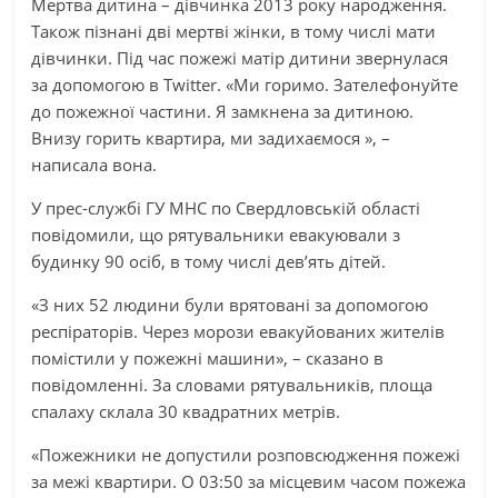
Мертва дитина – дівчинка 2013 року народження.
Також пізнані дві мертві жінки, в тому числі мати
дівчинки. Під час пожежі матір дитини звернулася
за допомогою в Twitter. «Ми горимо. Зателефонуйте
до пожежної частини. Я замкнена за дитиною.
Внизу горить квартира, ми задихаємося », –
написала вона.
У прес-службі ГУ МНС по Свердловській області
повідомили, що рятувальники евакуювали з
будинку 90 осіб, в тому числі дев’ять дітей.
«З них 52 людини були врятовані за допомогою
респіраторів. Через морози евакуйованих жителів
помістили у пожежні машини», – сказано в
повідомленні. За словами рятувальників, площа
спалаху склала 30 квадратних метрів.
«Пожежники не допустили розповсюдження пожежі
за межі квартири. О 03:50 за місцевим часом пожежа