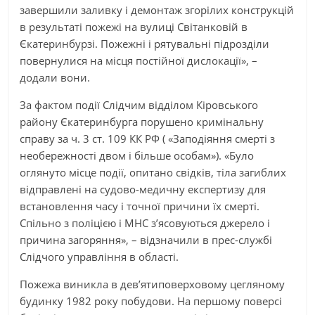
завершили заливку і демонтаж згорілих конструкцій
в результаті пожежі на вулиці Світанковій в
Єкатеринбурзі. Пожежні і рятувальні підрозділи
повернулися на місця постійної дислокації», –
додали вони.
За фактом події Слідчим відділом Кіровського
району Єкатеринбурга порушено кримінальну
справу за ч. 3 ст. 109 КК РФ ( «Заподіяння смерті з
необережності двом і більше особам»). «Було
оглянуто місце події, опитано свідків, тіла загиблих
відправлені на судово-медичну експертизу для
встановлення часу і точної причини їх смерті.
Спільно з поліцією і МНС з’ясовуються джерело і
причина загоряння», – відзначили в прес-службі
Слідчого управління в області.
Пожежа виникла в дев’ятиповерховому цегляному
будинку 1982 року побудови. На першому поверсі