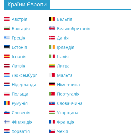
Країни Європи
Австрія
Бельгія
Болгарія
Великобританія
Греція
Данія
Естонія
Ірландія
Іспанія
Італія
Латвія
Литва
Люксембург
Мальта
Нідерланди
Німеччина
Польща
Португалія
Румунія
Словаччина
Словенія
Угорщина
Фінляндія
Франція
Хорватія
Чехія