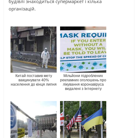
будівлі знаходиться супермаркет і кілька
організацій.
Китай поставив мету
Мільйони підроблених
вакцинувати 40%
рекламних оголошень про
населення до кінця липня
лікування коронавіруса
видалені з Інтернету