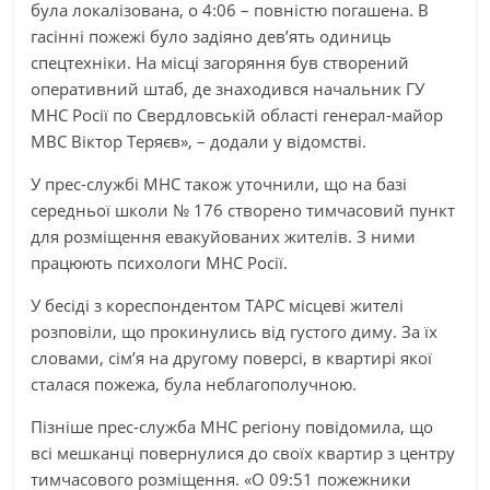
була локалізована, о 4:06 – повністю погашена. В
гасінні пожежі було задіяно дев’ять одиниць
спецтехніки. На місці загоряння був створений
оперативний штаб, де знаходився начальник ГУ
МНС Росії по Свердловській області генерал-майор
МВС Віктор Теряєв», – додали у відомстві.
У прес-службі МНС також уточнили, що на базі
середньої школи № 176 створено тимчасовий пункт
для розміщення евакуйованих жителів. З ними
працюють психологи МНС Росії.
У бесіді з кореспондентом ТАРС місцеві жителі
розповіли, що прокинулись від густого диму. За їх
словами, сім’я на другому поверсі, в квартирі якої
сталася пожежа, була неблагополучною.
Пізніше прес-служба МНС регіону повідомила, що
всі мешканці повернулися до своїх квартир з центру
тимчасового розміщення. «О 09:51 пожежники