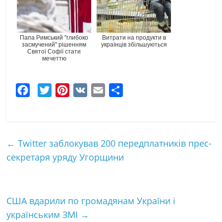
Папа Римський "глибоко
Витрати на продукти в
засмучений" рішенням
українців збільшуються
Святої Софії стати
мечеттю
F
T
P
V
E
Ч
a
w
i
K
m
а
c
i
n
a
с
e
t
t
i
т
←
Twitter заблокував 200 передплатників прес-
b
t
e
l
к
секретаря уряду Угорщини
o
e
r
а
o
r
e
k
s
США вдарили по громадянам України і
t
українським ЗМІ
→