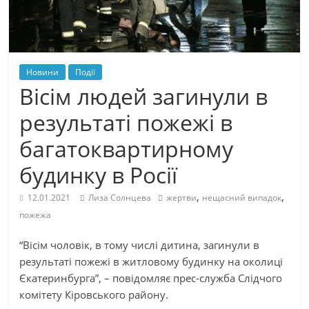
Новини
Події
Вісім людей загинули в
результаті пожежі в
багатоквартирному
будинку в Росії
,
,
12.01.2021
Лиза Солнцева
жертви
нещасний випадок
пожежа
“Вісім чоловік, в тому числі дитина, загинули в
результаті пожежі в житловому будинку на околиці
Єкатеринбурга”, – повідомляє прес-служба Слідчого
комітету Кіровського району.