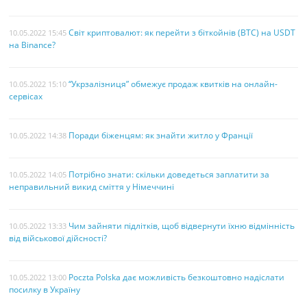
Світ криптовалют: як перейти з біткойнів (BTC) на USDT
10.05.2022 15:45
на Binance?
“Укрзалізниця” обмежує продаж квитків на онлайн-
10.05.2022 15:10
сервісах
Поради біженцям: як знайти житло у Франції
10.05.2022 14:38
Потрібно знати: скільки доведеться заплатити за
10.05.2022 14:05
неправильний викид сміття у Німеччині
Чим зайняти підлітків, щоб відвернути їхню відмінність
10.05.2022 13:33
від військової дійсності?
Poczta Polska дає можливість безкоштовно надіслати
10.05.2022 13:00
посилку в Україну