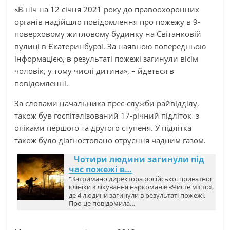
«В ніч на 12 січня 2021 року до правоохоронних
органів надійшло повідомлення про пожежу в 9-
поверховому житловому будинку на Світанковій
вулиці в Єкатеринбурзі. За наявною попередньою
інформацією, в результаті пожежі загинули вісім
чоловік, у тому числі дитина», – йдеться в
повідомленні.
За словами начальника прес-служби райвідділу,
також був госпіталізований 17-річний підліток з
опіками першого та другого ступеня. У підлітка
також було діагностовано отруєння чадним газом.
Чотири людини загинули під
час пожежі в…
"Затримано директора російської приватної
клініки з лікування наркоманів «Чисте місто»,
де 4 людини загинули в результаті пожежі.
Про це повідомила…