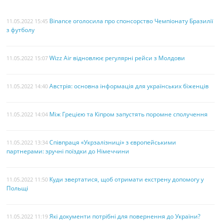
Binance оголосила про спонсорство Чемпіонату Бразилії
11.05.2022 15:45
з футболу
Wizz Air відновлює регулярні рейси з Молдови
11.05.2022 15:07
Австрія: основна інформація для українських біженців
11.05.2022 14:40
Між Грецією та Кіпром запустять поромне сполучення
11.05.2022 14:04
Співпраця «Укрзалізниці» з європейськими
11.05.2022 13:34
партнерами: зручні поїздки до Німеччини
Куди звертатися, щоб отримати екстрену допомогу у
11.05.2022 11:50
Польщі
Які документи потрібні для повернення до України?
11.05.2022 11:19