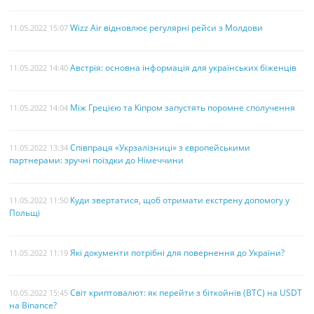
Wizz Air відновлює регулярні рейси з Молдови
11.05.2022 15:07
Австрія: основна інформація для українських біженців
11.05.2022 14:40
Між Грецією та Кіпром запустять поромне сполучення
11.05.2022 14:04
Співпраця «Укрзалізниці» з європейськими
11.05.2022 13:34
партнерами: зручні поїздки до Німеччини
Куди звертатися, щоб отримати екстрену допомогу у
11.05.2022 11:50
Польщі
Які документи потрібні для повернення до України?
11.05.2022 11:19
Світ криптовалют: як перейти з біткойнів (BTC) на USDT
10.05.2022 15:45
на Binance?