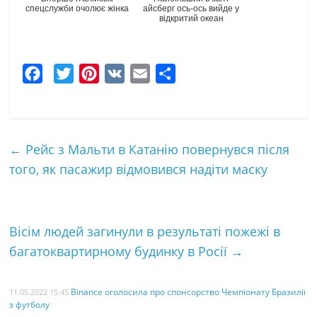
спецслужби очолює жінка
айсберг ось-ось вийде у
відкритий океан
F
T
P
V
E
Ч
a
w
i
K
m
а
c
i
n
a
с
e
t
t
i
т
←
Рейс з Мальти в Катанію повернувся після
b
t
e
l
к
того, як пасажир відмовився надіти маску
o
e
r
а
o
r
e
k
s
Вісім людей загинули в результаті пожежі в
t
багатоквартирному будинку в Росії
→
Binance оголосила про спонсорство Чемпіонату Бразилії
11.05.2022 15:45
з футболу