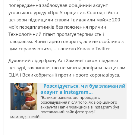
попередження заблокував офіційний акаунт
угорського уряду «Про Угорщини». Сьогодні його
цензори підвищили ставки і видалили майже 200
моїх передплатників без пояснення причин.
Технологічний гігант пропагує терпимість і
плюралізм. Вони гарно говорять, але не особливо з
цим справляються», – написав Ковач в Twitter.
Духовний лідер Ірану Алі Хаменеї також піддався
цензурі, заявивши, що не можна довіряти вакцинам
США і Великобританії проти нового коронавіруса.
Розслідується, чи був зламаний
акаунт в Instagram…
"Ватикан заявив, що проводить
розслідування після того, як з офіційного
аккаунта Папи Франциска в Instagram був
поставлений лайк фотографії
мамоодягненій…