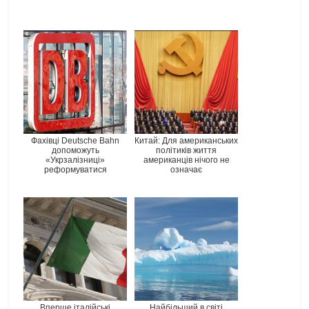
Фахівці Deutsche Bahn
Китай: Для американських
допоможуть
політиків життя
«Укрзалізниці»
американців нічого не
реформуватися
означає
Вперше італійські
Найбільший в світі