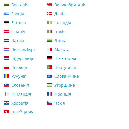
Болгарія
Великобританія
Греція
Данія
Естонія
Ірландія
Іспанія
Італія
Латвія
Литва
Люксембург
Мальта
Нідерланди
Німеччина
Польща
Португалія
Румунія
Словаччина
Словенія
Угорщина
Фінляндія
Франція
Хорватія
Чехія
Швейцарія