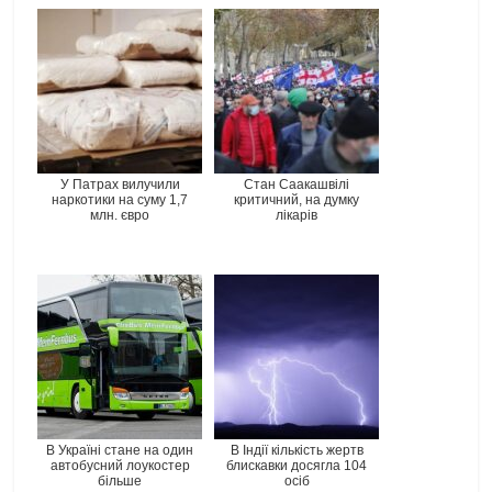
У Патрах вилучили
Стан Саакашвілі
наркотики на суму 1,7
критичний, на думку
млн. євро
лікарів
В Україні стане на один
В Індії кількість жертв
автобусний лоукостер
блискавки досягла 104
більше
осіб