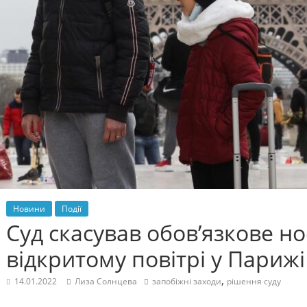
Новини
Події
Суд скасував обов’язкове но
відкритому повітрі у Парижі
,
14.01.2022
Лиза Солнцева
запобіжні заходи
рішення суду