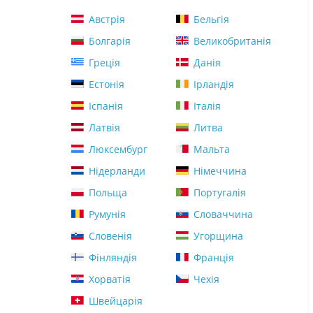
Австрія
Бельгія
Болгарія
Великобританія
Греція
Данія
Естонія
Ірландія
Іспанія
Італія
Латвія
Литва
Люксембург
Мальта
Нідерланди
Німеччина
Польща
Португалія
Румунія
Словаччина
Словенія
Угорщина
Фінляндія
Франція
Хорватія
Чехія
Швейцарія