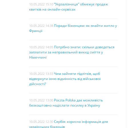
“Укрзалізниця” обмежує продаж
10.05.2022 15:10
квитків на онлайн-сервісах
Поради біженцям: як знайти житло у
10.05.2022 14:38
Франції
Потрібно знати: скільки доведеться
10.05.2022 14:05
заплатити за неправильний викид сміття у
Німеччині
Чим зайняти підлітків, щоб
10.05.2022 13:33
відвернути їхню відмінність від військової
дійсності?
Poczta Polska дає можливість
10.05.2022 13:00
безкоштовно надіслати посилку в Україну
Сербія: корисна інформація для
10.05.2022 12:30
українських біженців