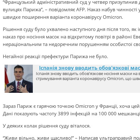
“Французький адміністративний суд у четвер призупинив д
вулицях Парижа”, – повідомляє AFP. Наказ набув чинності 
швидке поширення варіанта коронавірусу Omicron.
Рішення суду було ухвалено наступного дня після того, як
наказ про носіння масок на відкритому повітрі в районі Е
нераціональним та недоречним порушенням особистої св
Негайної реакції префектури Парижа не було.
Іспанія знову вводить обов'язкові ма
Іспанія знову вводить обов'язкове носіння маски на в
стримування варіанта коронавірусу Omicron, що ш
Зараз Париж є гарячою точкою Omicron у Франції, хоча цей 
Дані показують частоту 3899 інфекцій на 100 000 мешканців
У деяких колах рішення суду віталося.
“Живи вільно, живи щасливо!” – Написав ультраправий полі