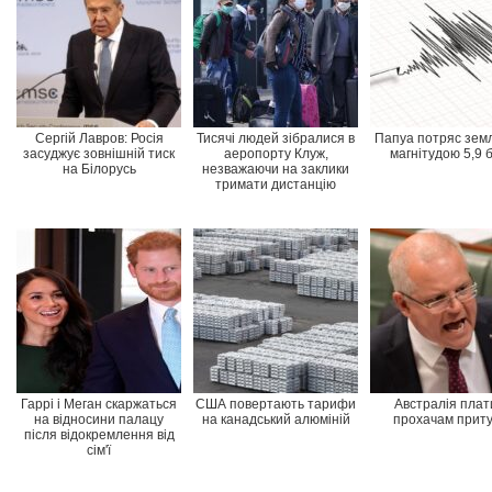
Сергій Лавров: Росія
Тисячі людей зібралися в
Папуа потряс зем
засуджує зовнішній тиск
аеропорту Клуж,
магнітудою 5,9 
на Білорусь
незважаючи на заклики
тримати дистанцію
Гаррі і Меган скаржаться
США повертають тарифи
Австралія плат
на відносини палацу
на канадський алюміній
прохачам приту
після відокремлення від
сім'ї