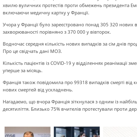
хвилю вуличних протестів проти обмежень президента Ем
включаючи медичну картку у Франції.
Учора у Франції було зареєстровано понад 305 320 нових в
захворюваності порівняно з 370 000 у вівторок.
Водночас середня кількість нових випадків за сім днів про
Про це свідчать дані МОЗ.
Кількість пацієнтів із COVID-19 у відділеннях реанімації 
уперше за місяць.
Франція також повідомила про 99318 випадків смерті від к
нових смертей від ускладнень.
Нагадаємо, що вчора Франція зіткнулася з одним із найбіль
десятиліття. Близько 75% вчителів протестували проти держа