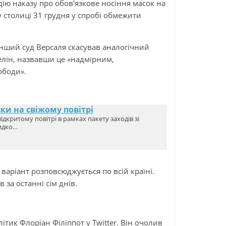
ію наказу про обов’язкове носіння масок на
у столиці 31 грудня у спробі обмежити
 інший суд Версаля скасував аналогічний
велін, назвавши це «надмірним,
ободи».
ски на свіжому повітрі
ідкритому повітрі в рамках пакету заходів зі
видко…
варіант розповсюджується по всій країні.
 за останні сім днів.
тик Флоріан Філіппот у Twitter. Він очолив