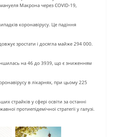
мануеля Макрона через COVID-19,
ипадків коронавірусу. Це падіння
довжує зростати і досягла майже 294 000.
зменшилась на 46 до 3939, що є зниженням
оронавірусу в лікарнях, при цьому 225
ших страйків у сфері освіти за останні
вної протиепідемічної стратегії у галузі.