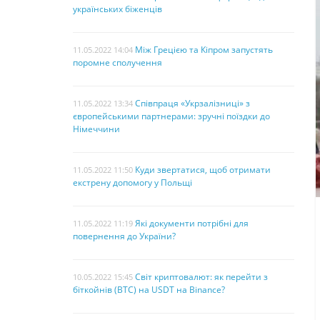
українських біженців
Між Грецією та Кіпром запустять
11.05.2022 14:04
поромне сполучення
Співпраця «Укрзалізниці» з
11.05.2022 13:34
європейськими партнерами: зручні поїздки до
Німеччини
Куди звертатися, щоб отримати
11.05.2022 11:50
екстрену допомогу у Польщі
Які документи потрібні для
11.05.2022 11:19
повернення до України?
Світ криптовалют: як перейти з
10.05.2022 15:45
біткойнів (BTC) на USDT на Binance?