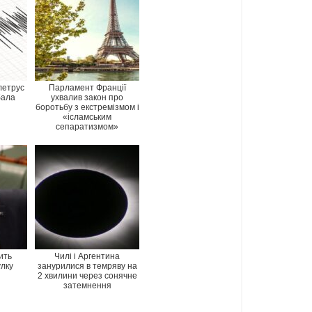
летрус
Парламент Франції
бала
ухвалив закон про
боротьбу з екстремізмом і
«ісламським
сепаратизмом»
ить
Чилі і Аргентина
лку
занурилися в темряву на
2 хвилини через сонячне
затемнення