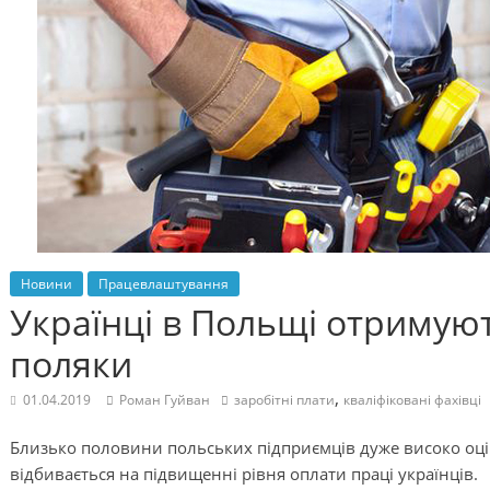
Новини
Працевлаштування
Українці в Польщі отримуют
поляки
,
01.04.2019
Роман Гуйван
заробітні плати
кваліфіковані фахівці
Близько половини польських підприємців дуже високо оці
відбивається на підвищенні рівня оплати праці українців.