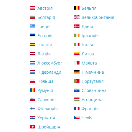
Австрія
Бельгія
Болгарія
Великобританія
Греція
Данія
Естонія
Ірландія
Іспанія
Італія
Латвія
Литва
Люксембург
Мальта
Нідерланди
Німеччина
Польща
Португалія
Румунія
Словаччина
Словенія
Угорщина
Фінляндія
Франція
Хорватія
Чехія
Швейцарія