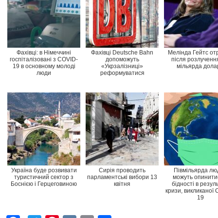
Фахівці: в Німеччині
Фахівці Deutsche Bahn
Мелінда Гейтс от
госпіталізовані з COVID-
допоможуть
після розлучення
19 в основному молоді
«Укрзалізниці»
мільярда дола
люди
реформуватися
Україна буде розвивати
Сирія проводить
Півмільярда лю
туристичний сектор з
парламентські вибори 13
можуть опинити
Боснією і Герцеговиною
квітня
бідності в резул
кризи, викликаної 
19