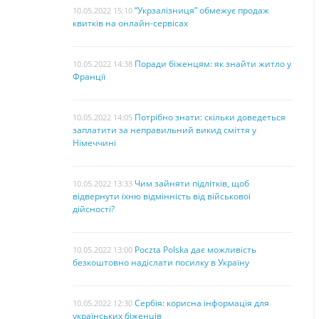
“Укрзалізниця” обмежує продаж
10.05.2022 15:10
квитків на онлайн-сервісах
Поради біженцям: як знайти житло у
10.05.2022 14:38
Франції
Потрібно знати: скільки доведеться
10.05.2022 14:05
заплатити за неправильний викид сміття у
Німеччині
Чим зайняти підлітків, щоб
10.05.2022 13:33
відвернути їхню відмінність від військової
дійсності?
Poczta Polska дає можливість
10.05.2022 13:00
безкоштовно надіслати посилку в Україну
Сербія: корисна інформація для
10.05.2022 12:30
українських біженців