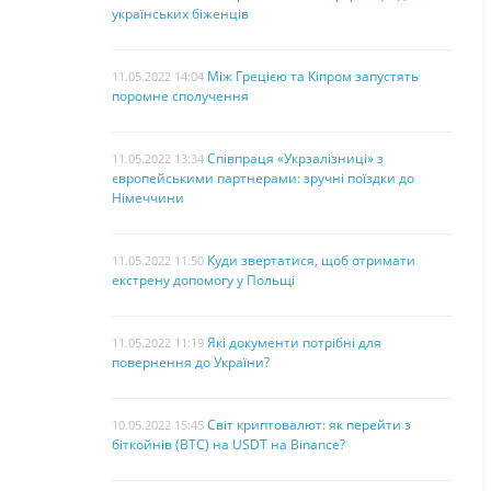
українських біженців
Між Грецією та Кіпром запустять
11.05.2022 14:04
поромне сполучення
Співпраця «Укрзалізниці» з
11.05.2022 13:34
європейськими партнерами: зручні поїздки до
Німеччини
Куди звертатися, щоб отримати
11.05.2022 11:50
екстрену допомогу у Польщі
Які документи потрібні для
11.05.2022 11:19
повернення до України?
Світ криптовалют: як перейти з
10.05.2022 15:45
біткойнів (BTC) на USDT на Binance?