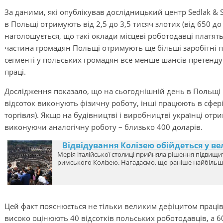
За даними, які опублікував дослідницький центр Sedlak & Se
в Польщі отримують від 2,5 до 3,5 тисяч злотих (від 650 до 
наголошується, що такі оклади місцеві роботодавці платять
частина громадян Польщі отримують ще більші заробітні п
сегменті у польських громадян все менше шансів претенду
праці.
Дослідження показало, що на сьогоднішній день в Польщі 
відсоток виконують фізичну роботу, інші працюють в сфері 
торгівля). Якщо на будівництві і виробництві українці отри
виконуючи аналогічну роботу – близько 400 доларів.
Відвідування Колізею обійдеться у ве
Мерія італійської столиці прийняла рішення підвищити
римського Колізею. Нагадаємо, що раніше найбіль
Цей факт пояснюється не тільки великим дефіцитом праців
високо оцінюють 40 відсотків польських роботодавців, а 6