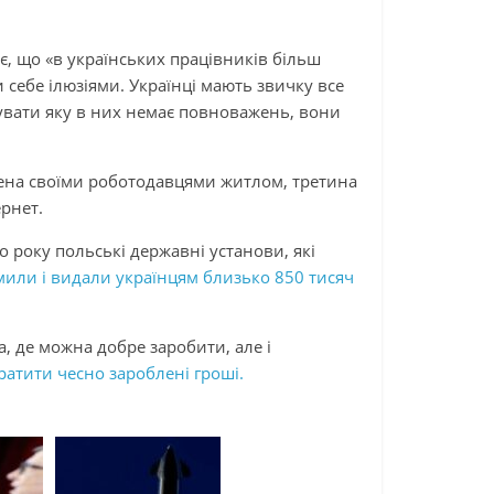
є, що «в українських працівників більш
и себе ілюзіями. Українці мають звичку все
нувати яку в них немає повноважень, вони
ена своїми роботодавцями житлом, третина
рнет.
 року польські державні установи, які
или і видали українцям близько 850 тисяч
а, де можна добре заробити, але і
атити чесно зароблені гроші.