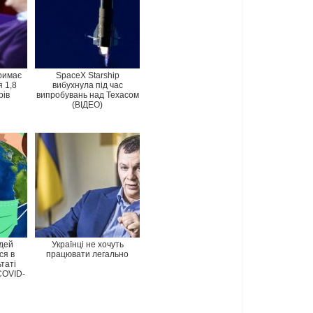
римає
SpaceX Starship
 1,8
вибухнула під час
рів
випробувань над Техасом
(ВІДЕО)
дей
Українці не хочуть
ся в
працювати легально
ьтаті
COVID-