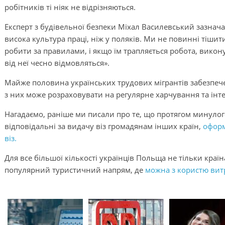
робітників ті ніяк не відрізняються.
Експерт з будівельної безпеки Міхал Василевський зазнача
висока культура праці, ніж у поляків. Ми не повинні тішит
робити за правилами, і якщо їм трапляється робота, вико
від неї чесно відмовляться».
Майже половина українських трудових мігрантів забезпеч
з них може розраховувати на регулярне харчування та інте
Нагадаємо, раніше ми писали про те, що протягом минулого
відповідальні за видачу віз громадянам інших країн,
оформ
віз.
Для все більшої кількості українців Польща не тільки країн
популярний туристичний напрям, де
можна з користю витр