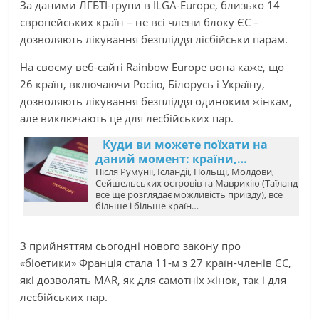
За даними ЛГБТІ-групи в ILGA-Europe, близько 14
європейських країн – не всі члени блоку ЄС –
дозволяють лікування безпліддя лісбійськи парам.
На своєму веб-сайті Rainbow Europe вона каже, що
26 країн, включаючи Росію, Білорусь і Україну,
дозволяють лікування безпліддя одиноким жінкам,
але виключають це для лесбійських пар.
Куди ви можете поїхати на
даний момент: країни,…
Після Румунії, Ісландії, Польщі, Молдови,
Сейшельських островів та Маврикію (Таїланд
все ще розглядає можливість приїзду), все
більше і більше країн…
З прийняттям сьогодні нового закону про
«біоетики» Франція стала 11-м з 27 країн-членів ЄС,
які дозволять MAR, як для самотніх жінок, так і для
лесбійських пар.