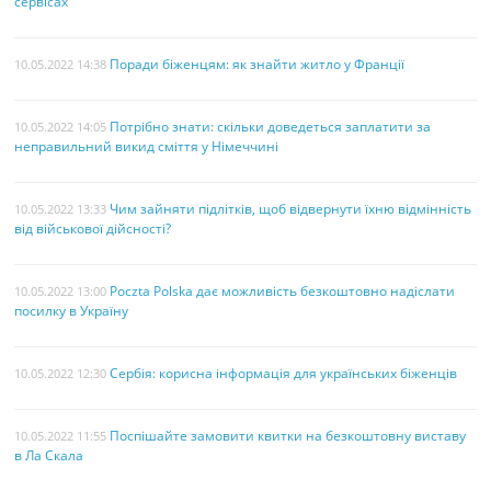
сервісах
Поради біженцям: як знайти житло у Франції
10.05.2022 14:38
Потрібно знати: скільки доведеться заплатити за
10.05.2022 14:05
неправильний викид сміття у Німеччині
Чим зайняти підлітків, щоб відвернути їхню відмінність
10.05.2022 13:33
від військової дійсності?
Poczta Polska дає можливість безкоштовно надіслати
10.05.2022 13:00
посилку в Україну
Сербія: корисна інформація для українських біженців
10.05.2022 12:30
Поспішайте замовити квитки на безкоштовну виставу
10.05.2022 11:55
в Ла Скала