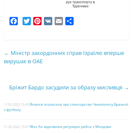
рух транспорту в
Туреччині
F
T
P
V
E
Ч
a
w
i
K
m
а
c
i
n
a
с
e
t
t
i
т
←
Міністр закордонних справ Ізраїлю вперше
b
t
e
l
к
вирушає в ОАЕ
o
e
r
а
o
r
e
k
s
Бріжит Бардо засудили за образу мисливця
→
t
Binance оголосила про спонсорство Чемпіонату Бразилії
11.05.2022 15:45
з футболу
Wizz Air відновлює регулярні рейси з Молдови
11.05.2022 15:07