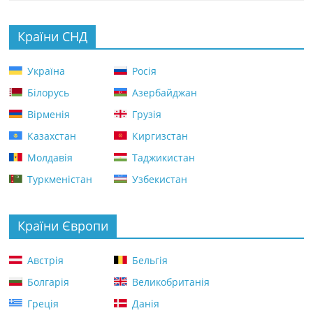
Країни СНД
Україна
Росія
Білорусь
Азербайджан
Вірменія
Грузія
Казахстан
Киргизстан
Молдавія
Таджикистан
Туркменістан
Узбекистан
Країни Європи
Австрія
Бельгія
Болгарія
Великобританія
Греція
Данія