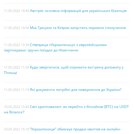
Австрія: основна інформація для українських біженців
11.05.2022 14:40
Між Грецією та Кіпром запустять поромне сполучення
11.05.2022 14:04
Співпраця «Укрзалізниці» з європейськими
11.05.2022 13:34
партнерами: зручні поїздки до Німеччини
Куди звертатися, щоб отримати екстрену допомогу у
11.05.2022 11:50
Польщі
Які документи потрібні для повернення до України?
11.05.2022 11:19
Світ криптовалют: як перейти з біткойнів (BTC) на USDT
10.05.2022 15:45
на Binance?
“Укрзалізниця” обмежує продаж квитків на онлайн-
10.05.2022 15:10