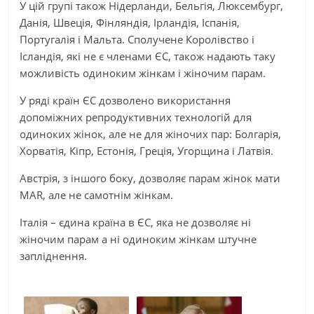
У цій групі також Нідерланди, Бельгія, Люксембург,
Данія, Швеція, Фінляндія, Ірландія, Іспанія,
Португалія і Мальта. Сполучене Королівство і
Ісландія, які не є членами ЄС, також надають таку
можливість одиноким жінкам і жіночим парам.
У ряді країн ЄС дозволено використання
допоміжних репродуктивних технологій для
одиноких жінок, але не для жіночих пар: Болгарія,
Хорватія, Кіпр, Естонія, Греція, Угорщина і Латвія.
Австрія, з іншого боку, дозволяє парам жінок мати
MAR, але не самотнім жінкам.
Італія – ​​єдина країна в ЄС, яка не дозволяє ні
жіночим парам а ні одиноким жінкам штучне
запліднення.