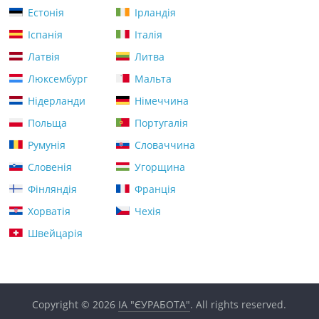
Естонія
Ірландія
Іспанія
Італія
Латвія
Литва
Люксембург
Мальта
Нідерланди
Німеччина
Польща
Португалія
Румунія
Словаччина
Словенія
Угорщина
Фінляндія
Франція
Хорватія
Чехія
Швейцарія
Copyright © 2026
ІА "ЄУРАБОТА"
. All rights reserved.