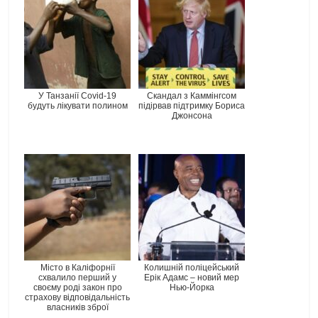
У Танзанії Covid-19
Скандал з Каммінгсом
будуть лікувати полином
підірвав підтримку Бориса
Джонсона
Місто в Каліфорнії
Колишній поліцейський
схвалило перший у
Ерік Адамс – новий мер
своєму роді закон про
Нью-Йорка
страхову відповідальність
власників зброї