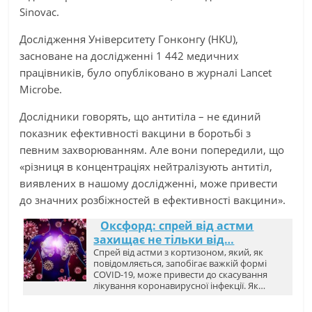
Sinovac.
Дослідження Університету Гонконгу (HKU),
засноване на дослідженні 1 442 медичних
працівників, було опубліковано в журналі Lancet
Microbe.
Дослідники говорять, що антитіла – не єдиний
показник ефективності вакцини в боротьбі з
певним захворюванням. Але вони попередили, що
«різниця в концентраціях нейтралізують антитіл,
виявлених в нашому дослідженні, може привести
до значних розбіжностей в ефективності вакцини».
Оксфорд: спрей від астми
захищає не тільки від…
Спрей від астми з кортизоном, який, як
повідомляється, запобігає важкій формі
COVID-19, може привести до скасування
лікування коронавирусної інфекції. Як…