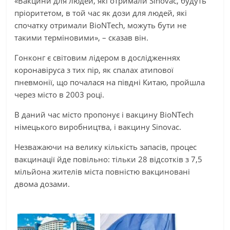
«Вакцини для людей, які отримали Sinovac, будуть
пріоритетом, в той час як дози для людей, які
спочатку отримали BioNTech, можуть бути не
такими терміновими», – сказав він.
Гонконг є світовим лідером в дослідженнях
коронавіруса з тих пір, як спалах атипової
пневмонії, що почалася на півдні Китаю, пройшла
через місто в 2003 році.
В даний час місто пропонує і вакцину BioNTech
німецького виробництва, і вакцину Sinovac.
Незважаючи на велику кількість запасів, процес
вакцинації йде повільно: тільки 28 відсотків з 7,5
мільйона жителів міста повністю вакциновані
двома дозами.