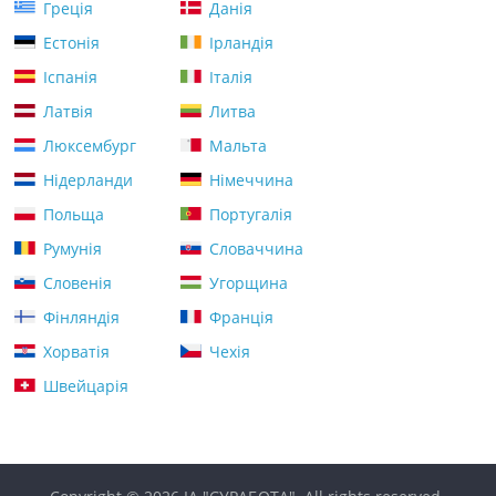
Греція
Данія
Естонія
Ірландія
Іспанія
Італія
Латвія
Литва
Люксембург
Мальта
Нідерланди
Німеччина
Польща
Португалія
Румунія
Словаччина
Словенія
Угорщина
Фінляндія
Франція
Хорватія
Чехія
Швейцарія