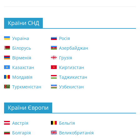
Країни СНД
Україна
Росія
Білорусь
Азербайджан
Вірменія
Грузія
Казахстан
Киргизстан
Молдавія
Таджикистан
Туркменістан
Узбекистан
Країни Європи
Австрія
Бельгія
Болгарія
Великобританія