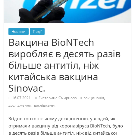
Новини
Події
Вакцина BioNTech
виробляє в десять разів
більше антитіл, ніж
китайська вакцина
Sinovac.
,
16.07.2021
Екатерина Смирнова
вакцинація
,
дослідження
дослідження
Згідно гонконгському дослідженню, у людей, які
отримали вакцину від коронавіруса BioNTech, було
в десять разів більше антитіл, ніж від китайської