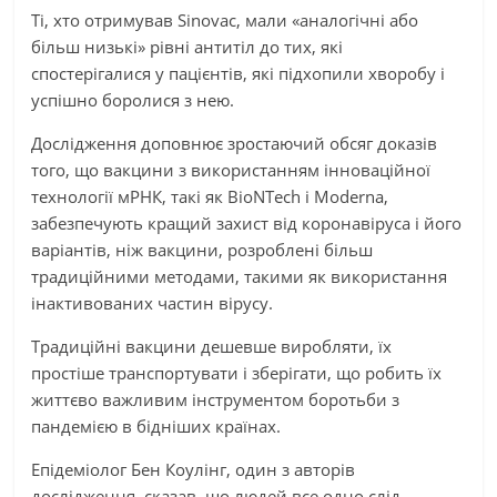
Ті, хто отримував Sinovac, мали «аналогічні або
більш низькі» рівні антитіл до тих, які
спостерігалися у пацієнтів, які підхопили хворобу і
успішно боролися з нею.
Дослідження доповнює зростаючий обсяг доказів
того, що вакцини з використанням інноваційної
технології мРНК, такі як BioNTech і Moderna,
забезпечують кращий захист від коронавіруса і його
варіантів, ніж вакцини, розроблені більш
традиційними методами, такими як використання
інактивованих частин вірусу.
Традиційні вакцини дешевше виробляти, їх
простіше транспортувати і зберігати, що робить їх
життєво важливим інструментом боротьби з
пандемією в бідніших країнах.
Епідеміолог Бен Коулінг, один з авторів
дослідження, сказав, що людей все одно слід