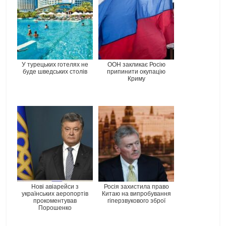
У турецьких готелях не
ООН закликає Росію
буде шведських столів
припинити окупацію
Криму
Нові авіарейси з
Росія захистила право
українських аеропортів
Китаю на випробування
прокоментував
гіперзвукового зброї
Порошенко