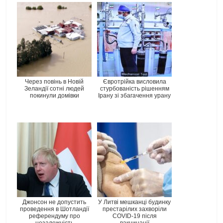
Через повінь в Новій
Євротрійка висловила
Зеландії сотні людей
стурбованість рішенням
покинули домівки
Ірану зі збагачення урану
Джонсон не допустить
У Литві мешканці будинку
проведення в Шотландії
престарілих захворіли
референдуму про
COVID-19 після
незалежність
вакцинації