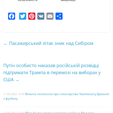
F
T
P
V
E
Ч
a
w
i
K
m
а
c
i
n
a
с
e
t
t
i
т
←
Пасажирський літак зник над Сибіром
b
t
e
l
к
o
e
r
а
o
r
e
Путін особисто наказав російській розвідці
k
s
підтримати Трампа в перемозі на виборах у
t
США
→
Binance оголосила про спонсорство Чемпіонату Бразилії
11.05.2022 15:45
з футболу
Wizz Air відновлює регулярні рейси з Молдови
11.05.2022 15:07