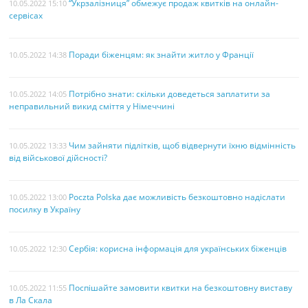
“Укрзалізниця” обмежує продаж квитків на онлайн-
10.05.2022 15:10
сервісах
Поради біженцям: як знайти житло у Франції
10.05.2022 14:38
Потрібно знати: скільки доведеться заплатити за
10.05.2022 14:05
неправильний викид сміття у Німеччині
Чим зайняти підлітків, щоб відвернути їхню відмінність
10.05.2022 13:33
від військової дійсності?
Poczta Polska дає можливість безкоштовно надіслати
10.05.2022 13:00
посилку в Україну
Сербія: корисна інформація для українських біженців
10.05.2022 12:30
Поспішайте замовити квитки на безкоштовну виставу
10.05.2022 11:55
в Ла Скала