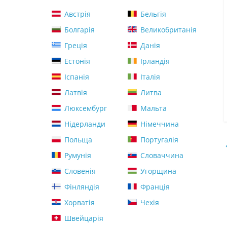
Австрія
Бельгія
Болгарія
Великобританія
Греція
Данія
Естонія
Ірландія
Іспанія
Італія
Латвія
Литва
Люксембург
Мальта
Нідерланди
Німеччина
Польща
Португалія
Румунія
Словаччина
Словенія
Угорщина
Фінляндія
Франція
Хорватія
Чехія
Швейцарія