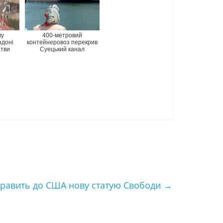
му
400-метровий
ндоні
контейнеровоз перекрив
ртви
Суецький канал
править до США нову статую Свободи
→