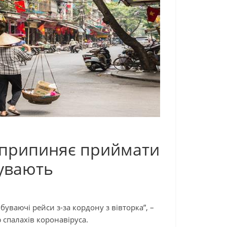
 припиняє приймати
увають
ваючі рейси з-за кордону з вівторка”, –
 спалахів коронавіруса.