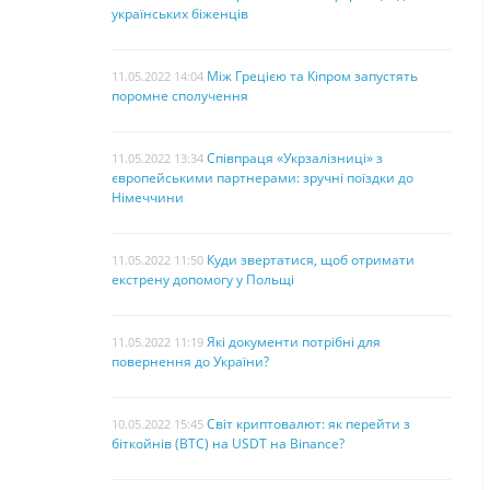
українських біженців
Між Грецією та Кіпром запустять
11.05.2022 14:04
поромне сполучення
Співпраця «Укрзалізниці» з
11.05.2022 13:34
європейськими партнерами: зручні поїздки до
Німеччини
Куди звертатися, щоб отримати
11.05.2022 11:50
екстрену допомогу у Польщі
Які документи потрібні для
11.05.2022 11:19
повернення до України?
Світ криптовалют: як перейти з
10.05.2022 15:45
біткойнів (BTC) на USDT на Binance?