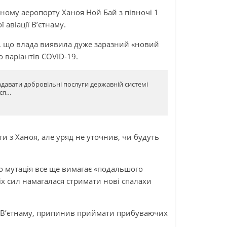
ому аеропорту Ханоя Ной Бай з півночі 1
 авіації В’єтнаму.
ив, що влада виявила дуже заразний «новий
о варіантів COVID-19.
адавати добровільні послуги державній системі
ься…
ти з Ханоя, але уряд не уточнив, чи будуть
о мутація все ще вимагає «подальшого
сіх сил намагалася стримати нові спалахи
 В’єтнаму, припинив приймати прибуваючих