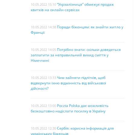
“Укрзалізниця” обмежує продаж
10.05.2022 15:10
квитків на онлайн-сервісах
Поради біженцям: як знайти житло у
10.05.2022 14:38
Франції
Потрібно знати: скільки доведеться
10.05.2022 14:05
заплатити за неправильний викид сміття у
Німеччині
Чим зайняти підлітків, щоб
10.05.2022 13:33
відвернути їхню відмінність від військової
дійсності?
Poczta Polska дає можливість
10.05.2022 13:00
безкоштовно надіслати посилку в Україну
Сербія: корисна інформація для
10.05.2022 12:30
українських біженців