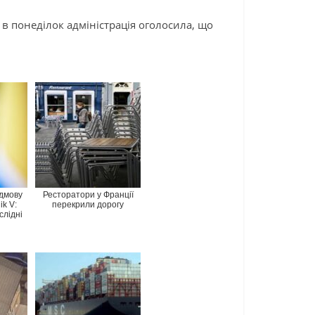
в понеділок адміністрація оголосила, що
ідмову
Ресторатори у Франції
ik V:
перекрили дорогу
слідні