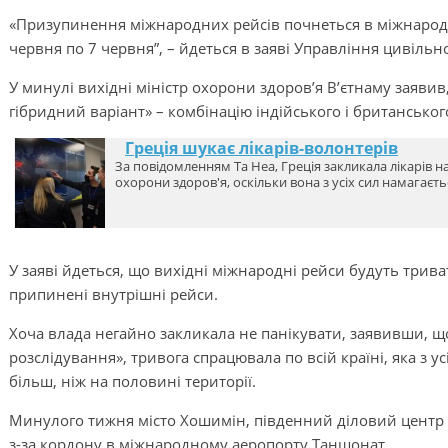
«Призупинення міжнародних рейсів почнеться в міжнародн
червня по 7 червня”, – йдеться в заяві Управління цивільної
У минулі вихідні міністр охорони здоров’я В’єтнаму заяв
гібридний варіант» – комбінацію індійського і британськог
Греція шукає лікарів-волонтерів
За повідомленням Та Неа, Греція закликала лікарів н
охорони здоров'я, оскільки вона з усіх сил намагаєт
У заяві йдеться, що вихідні міжнародні рейси будуть трива
припинені внутрішні рейси.
Хоча влада негайно закликала не панікувати, заявивши, щ
розслідування», тривога спрацювала по всій країні, яка з у
більш, ніж на половині території.
Минулого тижня місто Хошимін, південний діловий центр
з-за кордону в міжнародному аеропорту Таншонат.