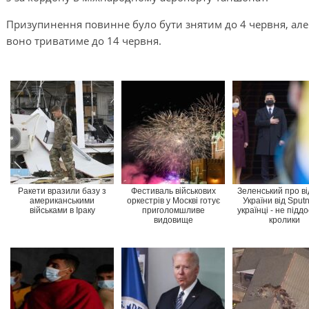
Призупинення повинне було бути знятим до 4 червня, але 
воно триватиме до 14 червня.
Ракети вразили базу з
Фестиваль військових
Зеленський про в
американськими
оркестрів у Москві готує
України від Sputn
військами в Іраку
приголомшливе
українці - не піддо
видовище
кролики