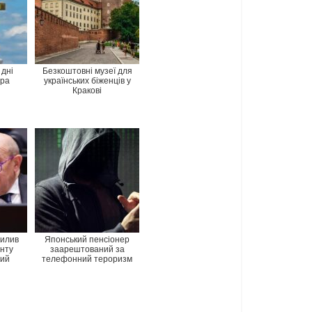
 дні
Безкоштовні музеї для
ера
українських біженців у
Кракові
хилив
Японський пенсіонер
нту
заарештований за
ний
телефонний тероризм