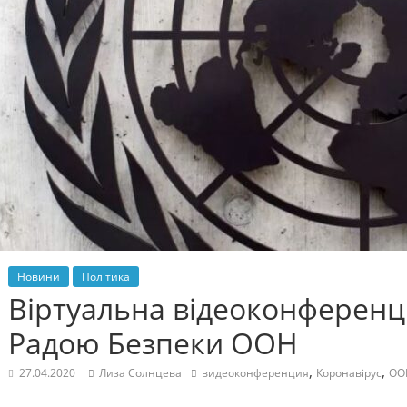
Новини
Політика
Віртуальна відеоконференці
Радою Безпеки ООН
,
,
27.04.2020
Лиза Солнцева
видеоконференция
Коронавірус
ОО