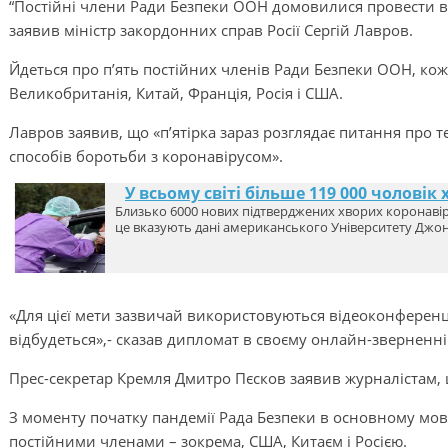
“Постійні члени Ради Безпеки ООН домовилися провести ві
заявив міністр закордонних справ Росії Сергій Лавров.
Йдеться про п’ять постійних членів Ради Безпеки ООН, коже
Великобританія, Китай, Франція, Росія і США.
Лавров заявив, що «п’ятірка зараз розглядає питання про т
способів боротьби з коронавірусом».
У всьому світі більше 119 000 чоловік
Близько 6000 нових підтверджених хворих коронавір
це вказують дані американського Університету Джон
«Для цієї мети зазвичай використовуються відеоконференці
відбудеться»,- сказав дипломат в своєму онлайн-зверненні
Прес-секретар Кремля Дмитро Пєсков заявив журналістам, 
З моменту початку пандемії Рада Безпеки в основному мов
постійними членами – зокрема, США, Китаєм і Росією.