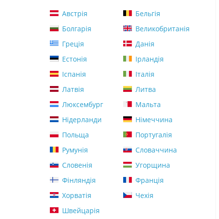
Австрія
Бельгія
Болгарія
Великобританія
Греція
Данія
Естонія
Ірландія
Іспанія
Італія
Латвія
Литва
Люксембург
Мальта
Нідерланди
Німеччина
Польща
Португалія
Румунія
Словаччина
Словенія
Угорщина
Фінляндія
Франція
Хорватія
Чехія
Швейцарія