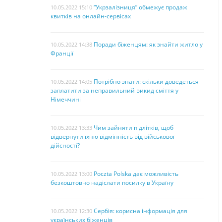
“Укрзалізниця” обмежує продаж
10.05.2022 15:10
квитків на онлайн-сервісах
Поради біженцям: як знайти житло у
10.05.2022 14:38
Франції
Потрібно знати: скільки доведеться
10.05.2022 14:05
заплатити за неправильний викид сміття у
Німеччині
Чим зайняти підлітків, щоб
10.05.2022 13:33
відвернути їхню відмінність від військової
дійсності?
Poczta Polska дає можливість
10.05.2022 13:00
безкоштовно надіслати посилку в Україну
Сербія: корисна інформація для
10.05.2022 12:30
українських біженців