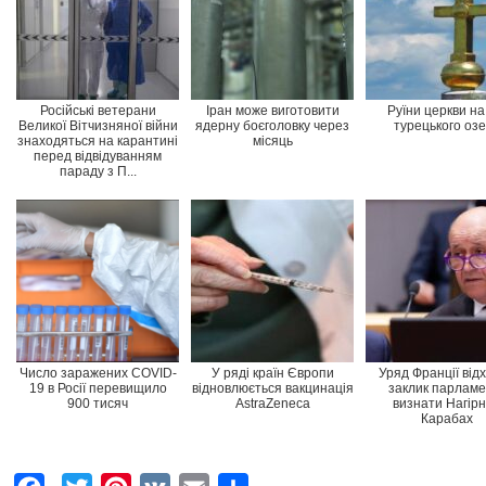
Російські ветерани
Іран може виготовити
Руїни церкви на
Великої Вітчизняної війни
ядерну боєголовку через
турецького оз
знаходяться на карантині
місяць
перед відвідуванням
параду з П...
Число заражених COVID-
У ряді країн Європи
Уряд Франції від
19 в Росії перевищило
відновлюється вакцинація
заклик парламе
900 тисяч
AstraZeneca
визнати Нагір
Карабах