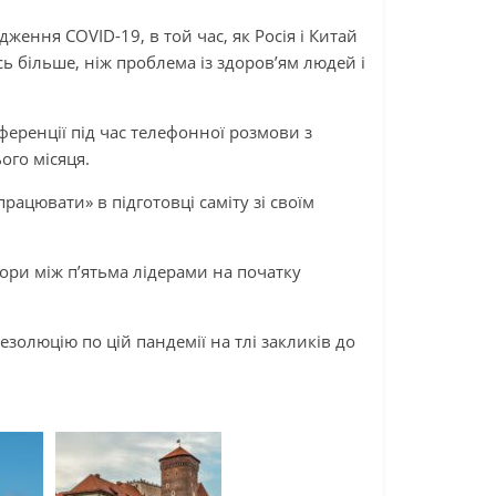
ження COVID-19, в той час, як Росія і Китай
ь більше, ніж проблема із здоров’ям людей і
еренції під час телефонної розмови з
го місяця.
рацювати» в підготовці саміту зі своїм
ри між п’ятьма лідерами на початку
золюцію по цій пандемії на тлі закликів до