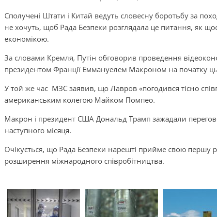
Сполучені Штати і Китай ведуть словесну боротьбу за поход
не хочуть, щоб Рада Безпеки розглядала це питання, як щос
економікою.
За словами Кремля, Путін обговорив проведення відеоконф
президентом Франції Еммануелем Макроном на початку цьо
У той же час МЗС заявив, що Лавров «погодився тісно співп
американським колегою Майком Помпео.
Макрон і президент США Дональд Трамп зажадали перегово
наступного місяця.
Очікується, що Рада Безпеки нарешті прийме свою першу ре
розширення міжнародного співробітництва.