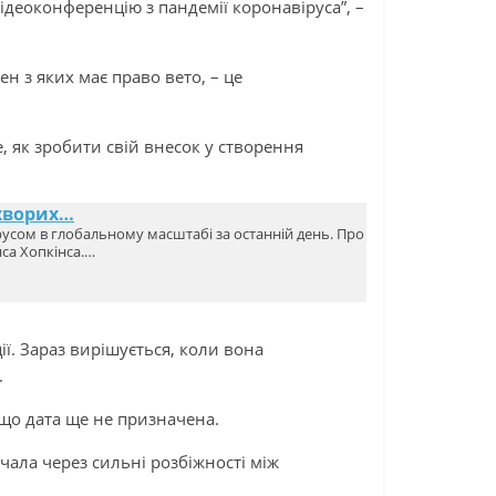
деоконференцію з пандемії коронавіруса”, –
н з яких має право вето, – це
е, як зробити свій внесок у створення
 хворих…
усом в глобальному масштабі за останній день. Про
са Хопкінса.…
ї. Зараз вирішується, коли вона
.
що дата ще не призначена.
чала через сильні розбіжності між