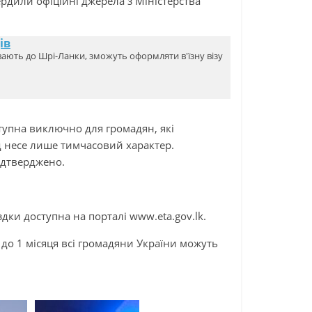
рдили офіційні джерела з Міністерства
ів
увають до Шрі-Ланки, зможуть оформляти в'їзну візу
тупна виключно для громадян, які
д несе лише тимчасовий характер.
ідтверджено.
ки доступна на порталі www.eta.gov.lk.
до 1 місяця всі громадяни України можуть