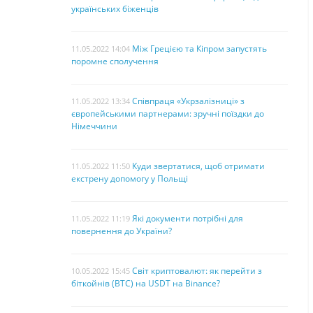
українських біженців
Між Грецією та Кіпром запустять
11.05.2022 14:04
поромне сполучення
Співпраця «Укрзалізниці» з
11.05.2022 13:34
європейськими партнерами: зручні поїздки до
Німеччини
Куди звертатися, щоб отримати
11.05.2022 11:50
екстрену допомогу у Польщі
Які документи потрібні для
11.05.2022 11:19
повернення до України?
Світ криптовалют: як перейти з
10.05.2022 15:45
біткойнів (BTC) на USDT на Binance?