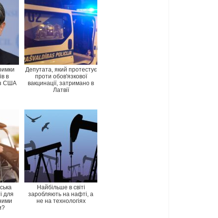
римки
Депутата, який протестує
ів в
проти обов'язкової
 з США
вакцинації, затримано в
Латвії
ська
Найбільше в світі
і для
заробляють на нафті, а
ними
не на технологіях
и?