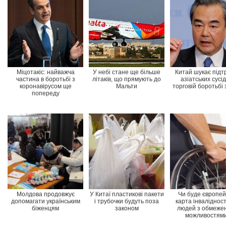
Міцотакіс: найважча
У небі стане ще більше
Китай шукає підт
частина в боротьбі з
літаків, що прямують до
азіатських сусід
коронавірусом ще
Мальти
торговій боротьбі
попереду
Молдова продовжує
У Китаї пластикові пакети
Чи буде європей
допомагати українським
і трубочки будуть поза
карта інвалідност
біженцям
законом
людей з обмеже
можливостям