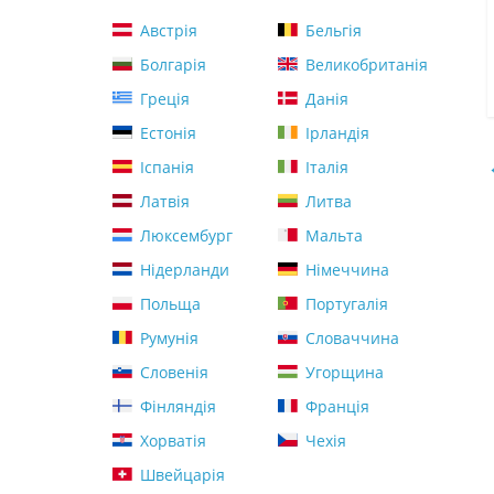
Австрія
Бельгія
Болгарія
Великобританія
Греція
Данія
Естонія
Ірландія
Іспанія
Італія
Латвія
Литва
Люксембург
Мальта
Нідерланди
Німеччина
Польща
Португалія
Румунія
Словаччина
Словенія
Угорщина
Фінляндія
Франція
Хорватія
Чехія
Швейцарія