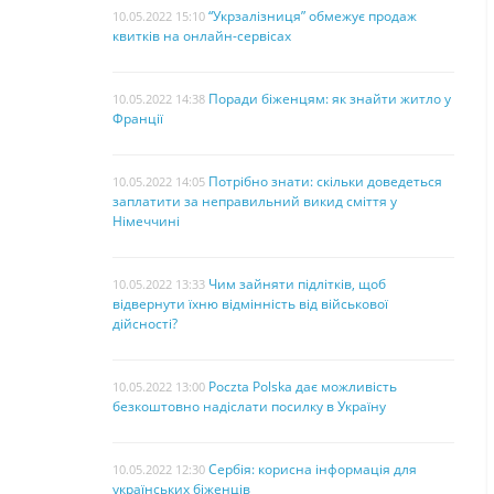
“Укрзалізниця” обмежує продаж
10.05.2022 15:10
квитків на онлайн-сервісах
Поради біженцям: як знайти житло у
10.05.2022 14:38
Франції
Потрібно знати: скільки доведеться
10.05.2022 14:05
заплатити за неправильний викид сміття у
Німеччині
Чим зайняти підлітків, щоб
10.05.2022 13:33
відвернути їхню відмінність від військової
дійсності?
Poczta Polska дає можливість
10.05.2022 13:00
безкоштовно надіслати посилку в Україну
Сербія: корисна інформація для
10.05.2022 12:30
українських біженців