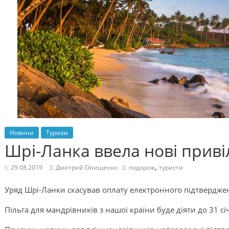
Новини
Туризм
Шрі-Ланка ввела нові привіл
,
29.08.2019
Дмитрий Онищенко
подорож
туристи
Уряд Шрі-Ланки скасував оплату електронного підтверджен
Пільга для мандрівників з нашої країни буде діяти до 31 сі