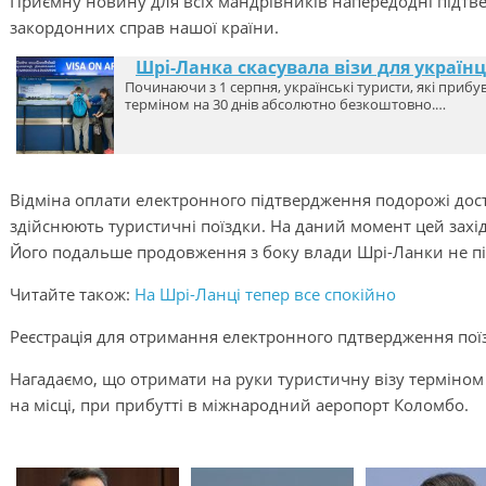
Приємну новину для всіх мандрівників напередодні підтве
закордонних справ нашої країни.
Шрі-Ланка скасувала візи для українц
Починаючи з 1 серпня, українські туристи, які приб
терміном на 30 днів абсолютно безкоштовно.…
Відміна оплати електронного підтвердження подорожі дос
здійснюють туристичні поїздки. На даний момент цей захі
Його подальше продовження з боку влади Шрі-Ланки не п
Читайте також:
На Шрі-Ланці тепер все спокійно
Реєстрація для отримання електронного пдтвердження поїзд
Нагадаємо, що отримати на руки туристичну візу терміном 
на місці, при прибутті в міжнародний аеропорт Коломбо.