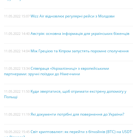
Wizz Air відновлює регулярні рейси з Молдови
11.05.2022 15:07
Австрія: основна інформація для українських біженців
11.05.2022 14:40
Між Грецією та Кіпром запустять поромне сполучення
11.05.2022 14:04
Співпраця «Укрзалізниці» з європейськими
11.05.2022 13:34
партнерами: зручні поїздки до Німеччини
Куди звертатися, щоб отримати екстрену допомогу у
11.05.2022 11:50
Польщі
Які документи потрібні для повернення до України?
11.05.2022 11:19
Світ криптовалют: як перейти з біткойнів (BTC) на USDT
10.05.2022 15:45