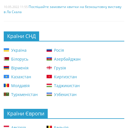
Поспішайте замовити квитки на безкоштовну виставу
10.05.2022 11:55
в Ла Скала
Країни СНД
Україна
Росія
Білорусь
Азербайджан
Вірменія
Грузія
Казахстан
Киргизстан
Молдавія
Таджикистан
Туркменістан
Узбекистан
Країни Європи
Австрія
Бельгія