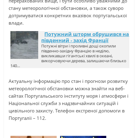
перерахованих вище, і бути особливо уважними до
стану метеорологічної обстановки, а також суворо
дотримуватися конкретних вказівок португальської
влади.
Потужний шторм обрушився на
південний - захід Франції
Потужні вітри і проливні дощі охопили
південно-західну Францію в неділю,
викликавши гігантські хвилі в океані,
викорчовуючи дерева, залишаючи близько
140…
Актуальну інформацію про стан і прогнози розвитку
метеорологічної обстановки можна знайти на веб-
сайтах Португальського інституту моря і атмосфери і
Національної служби з надзвичайних ситуацій і
цивільного захисту. Телефон екстреної допомоги в
Португалії – 112.