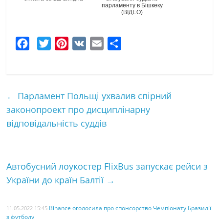
парламенту в Бішкеку
(ВІДЕО)
F
T
P
V
E
Ч
a
w
i
K
m
а
c
i
n
a
с
e
t
t
i
т
←
Парламент Польщі ухвалив спірний
b
t
e
l
к
законопроект про дисциплінарну
o
e
r
а
відповідальність суддів
o
r
e
k
s
t
Автобусний лоукостер FlixBus запускає рейси з
України до країн Балтії
→
Binance оголосила про спонсорство Чемпіонату Бразилії
11.05.2022 15:45
з футболу