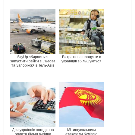
SkyUp збирається
Витрати на продукти в
запустити рейси зі Львова
українців збільшуються
та Запоріжжя в Тель-Авів
Для українців погодинна
Мітингувальники
оплата більш вигідна
атакували будівлю