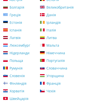
Болгарія
Великобританія
Греція
Данія
Естонія
Ірландія
Іспанія
Італія
Латвія
Литва
Люксембург
Мальта
Нідерланди
Німеччина
Польща
Португалія
Румунія
Словаччина
Словенія
Угорщина
Фінляндія
Франція
Хорватія
Чехія
Швейцарія