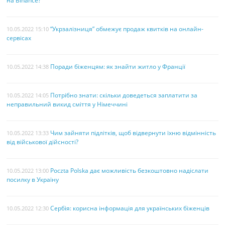
на Binance?
“Укрзалізниця” обмежує продаж квитків на онлайн-
10.05.2022 15:10
сервісах
Поради біженцям: як знайти житло у Франції
10.05.2022 14:38
Потрібно знати: скільки доведеться заплатити за
10.05.2022 14:05
неправильний викид сміття у Німеччині
Чим зайняти підлітків, щоб відвернути їхню відмінність
10.05.2022 13:33
від військової дійсності?
Poczta Polska дає можливість безкоштовно надіслати
10.05.2022 13:00
посилку в Україну
Сербія: корисна інформація для українських біженців
10.05.2022 12:30