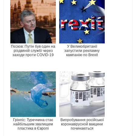
Пєсков: Путін був один на
У Великобританії
різдвяній службі через
запустили рекламну
заходи проти COVID-19
кампанію по Brexit
Грінпіс: Туреччина стає
Випробування російської
найбільшим звалищем
коронавірусной вакцини
пластика в Європі
починаються