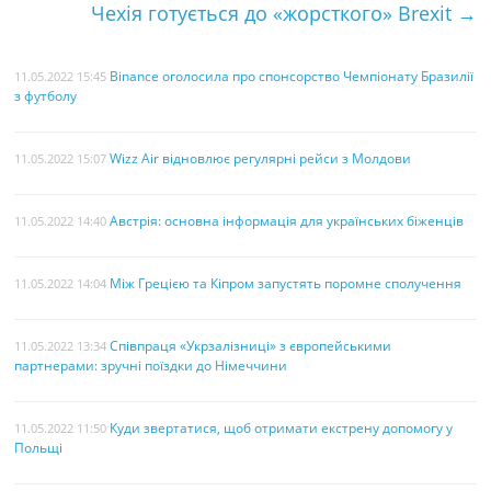
Чехія готується до «жорсткого» Brexit
→
k
s
t
Binance оголосила про спонсорство Чемпіонату Бразилії
11.05.2022 15:45
з футболу
Wizz Air відновлює регулярні рейси з Молдови
11.05.2022 15:07
Австрія: основна інформація для українських біженців
11.05.2022 14:40
Між Грецією та Кіпром запустять поромне сполучення
11.05.2022 14:04
Співпраця «Укрзалізниці» з європейськими
11.05.2022 13:34
партнерами: зручні поїздки до Німеччини
Куди звертатися, щоб отримати екстрену допомогу у
11.05.2022 11:50
Польщі