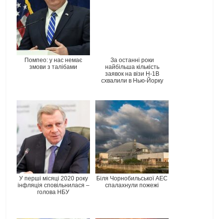
Помпео: у нас немає
За останні роки
змови з талібами
найбільша кількість
заявок на візи H-1В
схвалили в Нью-Йорку
У перші місяці 2020 року
Біля Чорнобильської АЕС
інфляція сповільнилася –
спалахнули пожежі
голова НБУ