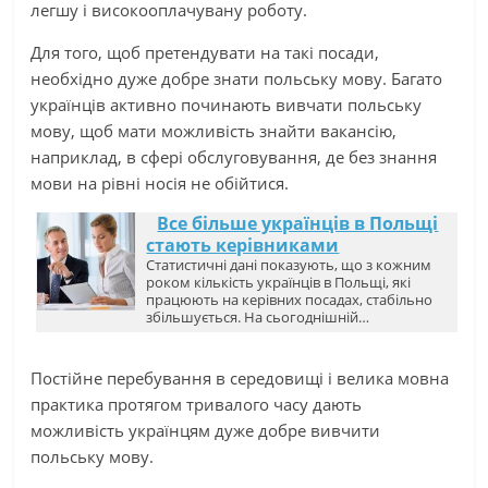
легшу і високооплачувану роботу.
Для того, щоб претендувати на такі посади,
необхідно дуже добре знати польську мову. Багато
українців активно починають вивчати польську
мову, щоб мати можливість знайти вакансію,
наприклад, в сфері обслуговування, де без знання
мови на рівні носія не обійтися.
Все більше українців в Польщі
стають керівниками
Статистичні дані показують, що з кожним
роком кількість українців в Польщі, які
працюють на керівних посадах, стабільно
збільшується. На сьогоднішній…
Постійне перебування в середовищі і велика мовна
практика протягом тривалого часу дають
можливість українцям дуже добре вивчити
польську мову.