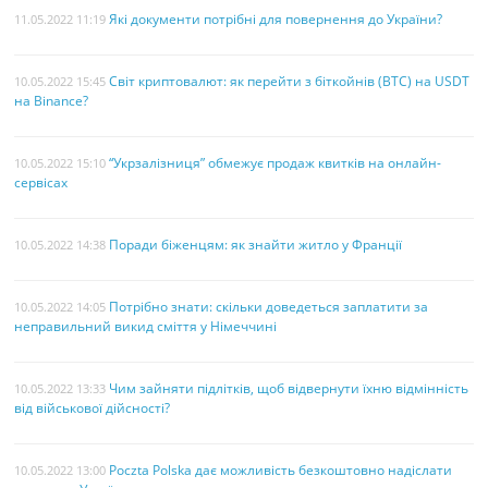
Які документи потрібні для повернення до України?
11.05.2022 11:19
Світ криптовалют: як перейти з біткойнів (BTC) на USDT
10.05.2022 15:45
на Binance?
“Укрзалізниця” обмежує продаж квитків на онлайн-
10.05.2022 15:10
сервісах
Поради біженцям: як знайти житло у Франції
10.05.2022 14:38
Потрібно знати: скільки доведеться заплатити за
10.05.2022 14:05
неправильний викид сміття у Німеччині
Чим зайняти підлітків, щоб відвернути їхню відмінність
10.05.2022 13:33
від військової дійсності?
Poczta Polska дає можливість безкоштовно надіслати
10.05.2022 13:00