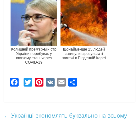
Колишній прем'єр-міністр
Щонайменше 25 людей
України перебуває у
загинули в результаті
важкому стані через
пожежі в Південній Кореї
COVID-19
F
T
P
V
E
Ч
a
w
i
K
m
а
c
i
n
a
с
e
t
t
i
т
←
Українці економлять буквально на всьому
b
t
e
l
к
o
e
r
а
o
r
e