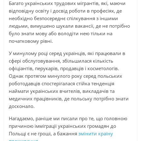
Багато українських трудових мігрантів, які, маючи
відповідну освіту і досвід роботи в професіях, де
необхідно безпосереднє спілкування з іншими
людьми, вимушено шукали вакансії, де не потрібно
було знати мову або володіти нею тільки на
початковому рівні.
У минулому році серед українців, які працювали в
сфері обслуговування, збільшилася кількість
офіціантів, перукарів, продавців і косметологів.
Однак протягом минулого року серед польських
роботодавців спостерігалася стійка тенденція
наймати українських вчителів, викладачів та
медичних працівників, де польську потрібно знати
досконало.
Нагадаємо, раніше ми писали про те, що головною
причиною імміграції українських громадян до
Польщі є не гроші, а бажання
змінити країну
проживання.