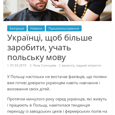
Еміграція
Новини
Працевлаштування
Українці, щоб більше
заробити, учать
польську мову
,
01.03.2019
Лиза Солнцева
вакансії
трудові мігранти
У Польщі настільки не вистачає фахівців, що поляки
вже готові довірити українцям навіть навчання і
виховання своїх дітей.
Протягом минулого року серед українців, які живуть
і працюють в Польщі, намітилася тенденція
переходу із заводських цехів і фермерських полів на