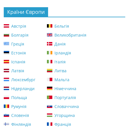
Країни Європи
Австрія
Бельгія
Болгарія
Великобританія
Греція
Данія
Естонія
Ірландія
Іспанія
Італія
Латвія
Литва
Люксембург
Мальта
Нідерланди
Німеччина
Польща
Португалія
Румунія
Словаччина
Словенія
Угорщина
Фінляндія
Франція