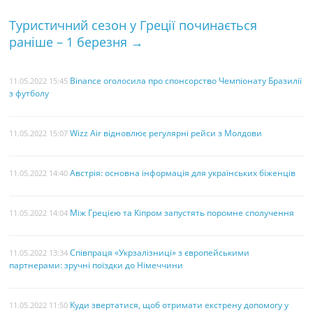
o
r
e
Туристичний сезон у Греції починається
k
s
раніше – 1 березня
→
t
Binance оголосила про спонсорство Чемпіонату Бразилії
11.05.2022 15:45
з футболу
Wizz Air відновлює регулярні рейси з Молдови
11.05.2022 15:07
Австрія: основна інформація для українських біженців
11.05.2022 14:40
Між Грецією та Кіпром запустять поромне сполучення
11.05.2022 14:04
Співпраця «Укрзалізниці» з європейськими
11.05.2022 13:34
партнерами: зручні поїздки до Німеччини
Куди звертатися, щоб отримати екстрену допомогу у
11.05.2022 11:50