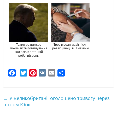
Трамп розглядає
Троє в реанімації після
можливість помилування
ревакцинації в Німеччині
100 осіб в останній
робочий день
F
T
P
V
E
Ч
a
w
i
K
m
а
c
i
n
a
с
←
У Великобританії оголошено тривогу через
e
t
t
i
т
шторм Юніс
b
t
e
l
к
o
e
r
а