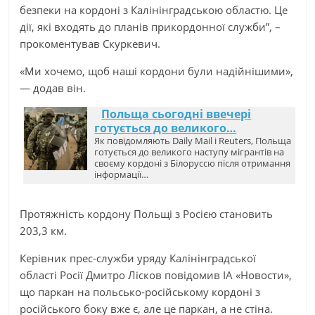
безпеки на кордоні з Калінінградською областю. Це
дії, які входять до планів прикордонної служби”, –
прокоментував Скуркевич.
«Ми хочемо, щоб наші кордони були надійнішими»,
— додав він.
Польща сьогодні ввечері
готується до великого…
Як повідомляють Daily Mail і Reuters, Польща
готується до великого наступу мігрантів на
своєму кордоні з Білоруссю після отримання
інформації…
Протяжність кордону Польщі з Росією становить
203,3 км.
Керівник прес-служби уряду Калінінградської
області Росії Дмитро Лісков повідомив ІА «Новости»,
що паркан на польсько-російському кордоні з
російського боку вже є, але це паркан, а не стіна.