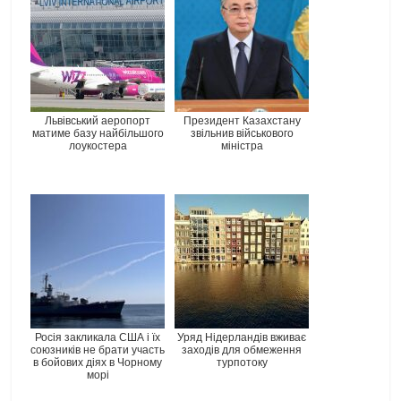
Львівський аеропорт
Президент Казахстану
матиме базу найбільшого
звільнив військового
лоукостера
міністра
Росія закликала США і їх
Уряд Нідерландів вживає
союзників не брати участь
заходів для обмеження
в бойових діях в Чорному
турпотоку
морі