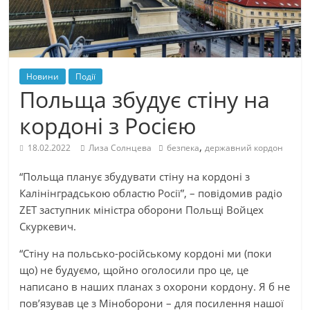
Новини
Події
Польща збудує стіну на
кордоні з Росією
,
18.02.2022
Лиза Солнцева
безпека
державний кордон
“Польща планує збудувати стіну на кордоні з
Калінінградською областю Росії”, – повідомив радіо
ZET заступник міністра оборони Польщі Войцех
Скуркевич.
“Стіну на польсько-російському кордоні ми (поки
що) не будуємо, щойно оголосили про це, це
написано в наших планах з охорони кордону. Я б не
пов’язував це з Міноборони – для посилення нашої