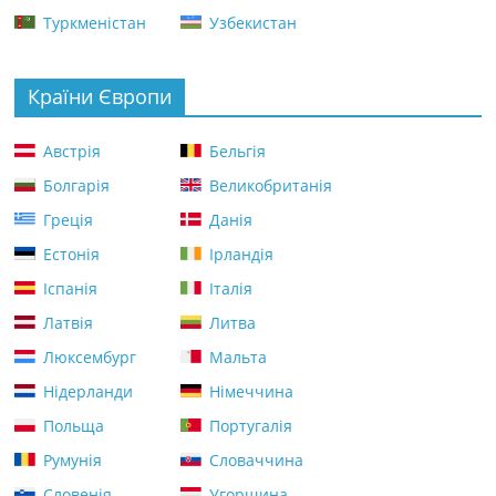
Туркменістан
Узбекистан
Країни Європи
Австрія
Бельгія
Болгарія
Великобританія
Греція
Данія
Естонія
Ірландія
Іспанія
Італія
Латвія
Литва
Люксембург
Мальта
Нідерланди
Німеччина
Польща
Португалія
Румунія
Словаччина
Словенія
Угорщина