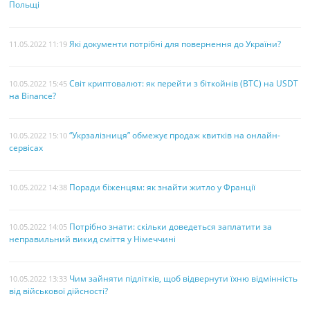
Польщі
Які документи потрібні для повернення до України?
11.05.2022 11:19
Світ криптовалют: як перейти з біткойнів (BTC) на USDT
10.05.2022 15:45
на Binance?
“Укрзалізниця” обмежує продаж квитків на онлайн-
10.05.2022 15:10
сервісах
Поради біженцям: як знайти житло у Франції
10.05.2022 14:38
Потрібно знати: скільки доведеться заплатити за
10.05.2022 14:05
неправильний викид сміття у Німеччині
Чим зайняти підлітків, щоб відвернути їхню відмінність
10.05.2022 13:33
від військової дійсності?