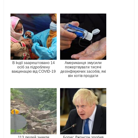
В Індії заарештовано 14
Американця змусили
осіб за підроблену
пожертвувати тисячі
вакцинацію від COVID-19
дезінфікуючих засобів, які
він хотів продати
113 людей зникли
Борис Джонсон зробив