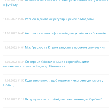
Binance оголосила про спонсорство Чемпіонату Бразилії
11.05.2022 15:45
з футболу
Wizz Air відновлює регулярні рейси з Молдови
11.05.2022 15:07
Австрія: основна інформація для українських біженців
11.05.2022 14:40
Між Грецією та Кіпром запустять поромне сполучення
11.05.2022 14:04
Співпраця «Укрзалізниці» з європейськими
11.05.2022 13:34
партнерами: зручні поїздки до Німеччини
Куди звертатися, щоб отримати екстрену допомогу у
11.05.2022 11:50
Польщі
Які документи потрібні для повернення до України?
11.05.2022 11:19