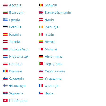
Австрія
Бельгія
Болгарія
Великобританія
Греція
Данія
Естонія
Ірландія
Іспанія
Італія
Латвія
Литва
Люксембург
Мальта
Нідерланди
Німеччина
Польща
Португалія
Румунія
Словаччина
Словенія
Угорщина
Фінляндія
Франція
Хорватія
Чехія
Швейцарія