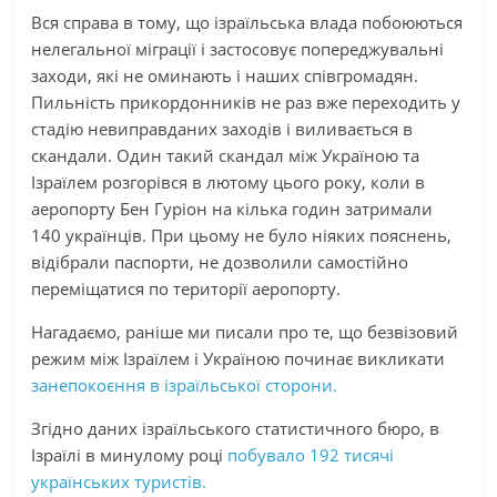
Вся справа в тому, що ізраїльська влада побоюються
нелегальної міграції і застосовує попереджувальні
заходи, які не оминають і наших співгромадян.
Пильність прикордонників не раз вже переходить у
стадію невиправданих заходів і виливається в
скандали. Один такий скандал між Україною та
Ізраїлем розгорівся в лютому цього року, коли в
аеропорту Бен Гуріон на кілька годин затримали
140 українців. При цьому не було ніяких пояснень,
відібрали паспорти, не дозволили самостійно
переміщатися по території аеропорту.
Нагадаємо, раніше ми писали про те, що безвізовий
режим між Ізраїлем і Україною починає викликати
занепокоєння в ізраїльської сторони.
Згідно даних ізраїльського статистичного бюро, в
Ізраїлі в минулому році
побувало 192 тисячі
українських туристів.