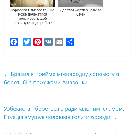
Королева Єлизавета II не
Десятки жертв в боях за
може дочекатися
Ємен
можливості, щоб
повернутися до роботи
F
T
P
V
E
Ч
a
w
i
K
m
а
c
i
n
a
с
e
t
t
i
т
←
Бразилія прийме міжнародну допомогу в
b
t
e
l
к
боротьбі з пожежами Амазонки
o
e
r
а
o
r
e
k
s
Узбекистан бореться з радикальним ісламом.
t
Поліція змушує чоловіків голити бороди
→