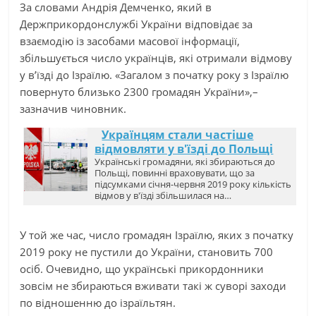
За словами Андрія Демченко, який в
Держприкордонслужбі України відповідає за
взаємодію із засобами масової інформації,
збільшується число українців, які отримали відмову
у в’їзді до Ізраїлю. «Загалом з початку року з Ізраїлю
повернуто близько 2300 громадян України»,–
зазначив чиновник.
Українцям стали частіше
відмовляти у в'їзді до Польщі
Українські громадяни, які збираються до
Польщі, повинні враховувати, що за
підсумками січня-червня 2019 року кількість
відмов у в'їзді збільшилася на…
У той же час, число громадян Ізраїлю, яких з початку
2019 року не пустили до України, становить 700
осіб. Очевидно, що українські прикордонники
зовсім не збираються вживати такі ж суворі заходи
по відношенню до ізраїльтян.