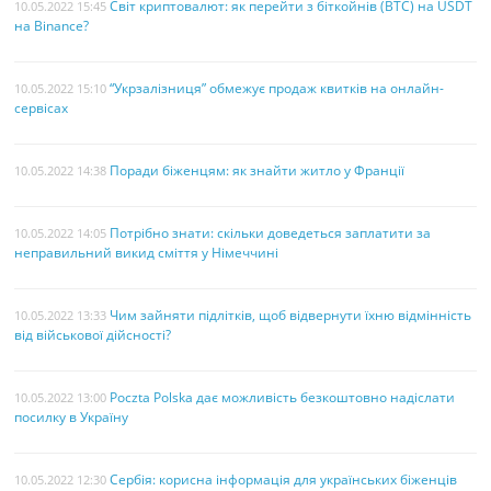
Світ криптовалют: як перейти з біткойнів (BTC) на USDT
10.05.2022 15:45
на Binance?
“Укрзалізниця” обмежує продаж квитків на онлайн-
10.05.2022 15:10
сервісах
Поради біженцям: як знайти житло у Франції
10.05.2022 14:38
Потрібно знати: скільки доведеться заплатити за
10.05.2022 14:05
неправильний викид сміття у Німеччині
Чим зайняти підлітків, щоб відвернути їхню відмінність
10.05.2022 13:33
від військової дійсності?
Poczta Polska дає можливість безкоштовно надіслати
10.05.2022 13:00
посилку в Україну
Сербія: корисна інформація для українських біженців
10.05.2022 12:30