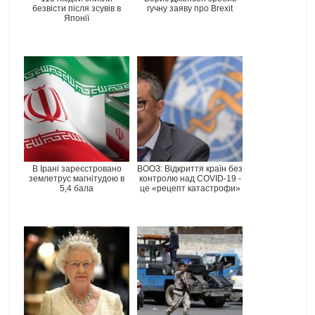
безвісти після зсувів в
гучну заяву про Brexit
Японії
В Ірані зареєстровано
ВООЗ: Відкриття країн без
землетрус магнітудою в
контролю над COVID-19 -
5,4 бала
це «рецепт катастрофи»