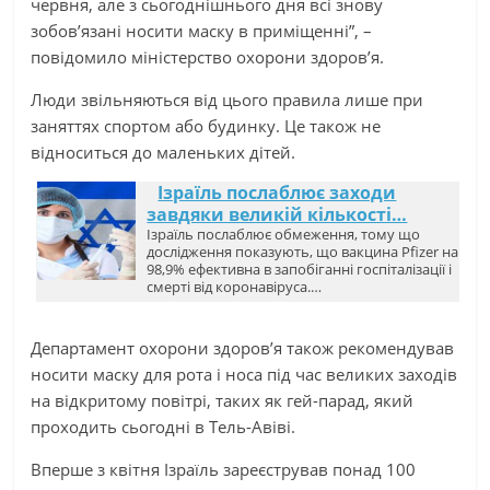
червня, але з сьогоднішнього дня всі знову
зобов’язані носити маску в приміщенні”, –
повідомило міністерство охорони здоров’я.
Люди звільняються від цього правила лише при
заняттях спортом або будинку. Це також не
відноситься до маленьких дітей.
Ізраїль послаблює заходи
завдяки великій кількості…
Ізраїль послаблює обмеження, тому що
дослідження показують, що вакцина Pfizer на
98,9% ефективна в запобіганні госпіталізації і
смерті від коронавіруса.…
Департамент охорони здоров’я також рекомендував
носити маску для рота і носа під час великих заходів
на відкритому повітрі, таких як гей-парад, який
проходить сьогодні в Тель-Авіві.
Вперше з квітня Ізраїль зареєстрував понад 100