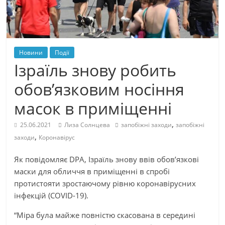
Новини
Події
Ізраїль знову робить
обов’язковим носіння
масок в приміщенні
,
25.06.2021
Лиза Солнцева
запобіжні заходи
запобіжні
,
заходи
Коронавірус
Як повідомляє DPA, Ізраїль знову ввів обов’язкові
маски для обличчя в приміщенні в спробі
протистояти зростаючому рівню коронавірусних
інфекцій (COVID-19).
“Міра була майже повністю скасована в середині