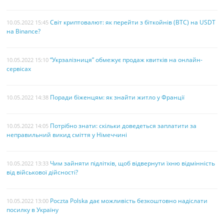
Світ криптовалют: як перейти з біткойнів (BTC) на USDT
10.05.2022 15:45
на Binance?
“Укрзалізниця” обмежує продаж квитків на онлайн-
10.05.2022 15:10
сервісах
Поради біженцям: як знайти житло у Франції
10.05.2022 14:38
Потрібно знати: скільки доведеться заплатити за
10.05.2022 14:05
неправильний викид сміття у Німеччині
Чим зайняти підлітків, щоб відвернути їхню відмінність
10.05.2022 13:33
від військової дійсності?
Poczta Polska дає можливість безкоштовно надіслати
10.05.2022 13:00
посилку в Україну