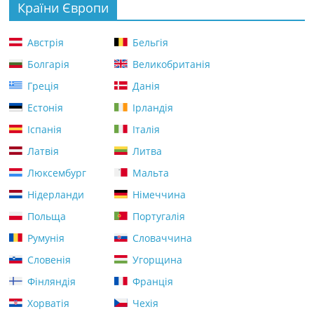
Країни Європи
Австрія
Бельгія
Болгарія
Великобританія
Греція
Данія
Естонія
Ірландія
Іспанія
Італія
Латвія
Литва
Люксембург
Мальта
Нідерланди
Німеччина
Польща
Португалія
Румунія
Словаччина
Словенія
Угорщина
Фінляндія
Франція
Хорватія
Чехія