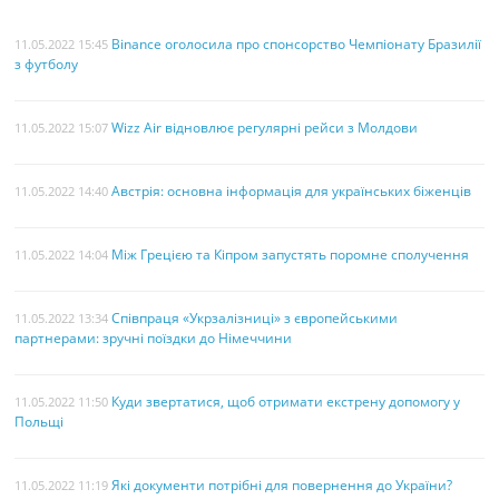
Binance оголосила про спонсорство Чемпіонату Бразилії
11.05.2022 15:45
з футболу
Wizz Air відновлює регулярні рейси з Молдови
11.05.2022 15:07
Австрія: основна інформація для українських біженців
11.05.2022 14:40
Між Грецією та Кіпром запустять поромне сполучення
11.05.2022 14:04
Співпраця «Укрзалізниці» з європейськими
11.05.2022 13:34
партнерами: зручні поїздки до Німеччини
Куди звертатися, щоб отримати екстрену допомогу у
11.05.2022 11:50
Польщі
Які документи потрібні для повернення до України?
11.05.2022 11:19