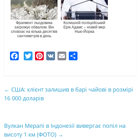
Фрагмент льодовика
Колишній поліцейський
загрожує обвалом. Він
Ерік Адамс – новий мер
сповзає на кілька десятків
Нью-Йорка
сантиметрів в день
F
T
P
V
E
Ч
a
w
i
K
m
а
c
i
n
a
с
e
t
t
i
т
←
США: клієнт залишив в барі чайові в розмірі
b
t
e
l
к
16 000 доларів
o
e
r
а
o
r
e
k
s
Вулкан Мерапі в Індонезії вивергає попіл на
t
висоту 1 км (ФОТО)
→