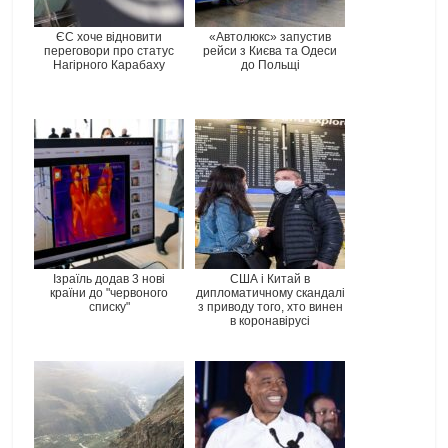
ЄС хоче відновити
«Автолюкс» запустив
переговори про статус
рейси з Києва та Одеси
Нагірного Карабаху
до Польщі
Ізраїль додав 3 нові
США і Китай в
країни до "червоного
дипломатичному скандалі
списку"
з приводу того, хто винен
в коронавірусі