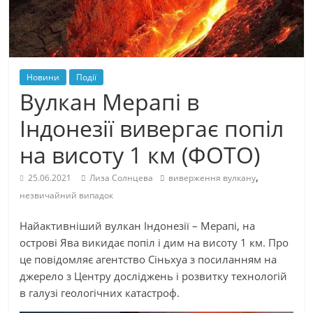
Новини
Події
Вулкан Мерапі в
Індонезії вивергає попіл
на висоту 1 км (ФОТО)
,
25.06.2021
Лиза Солнцева
виверження вулкану
незвичайний випадок
Найактивніший вулкан Індонезії – Мерапі, на
острові Ява викидає попіл і дим на висоту 1 км. Про
це повідомляє агентство Сіньхуа з посиланням на
джерело з Центру досліджень і розвитку технологій
в галузі геологічних катастроф.