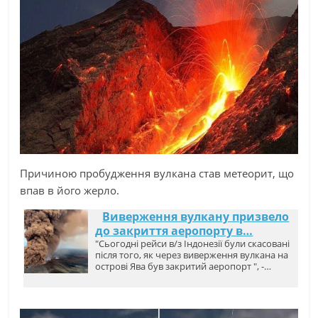
Причиною пробудження вулкана став метеорит, що
впав в його жерло.
Виверження вулкану призвело
до закриття аеропорту в…
"Сьогодні рейси в/з Індонезії були скасовані
після того, як через виверження вулкана на
острові Ява був закритий аеропорт ", -…