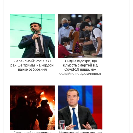
Зеленський: Росія як і
В Індії є підозри, що
раніше тримає на кордоні
кількість смертей від
важке озброєння
Covid-19 вища, ніж
офіційно повідомлялося
Брат Флойда закликає
Медведєв підтвердив, що