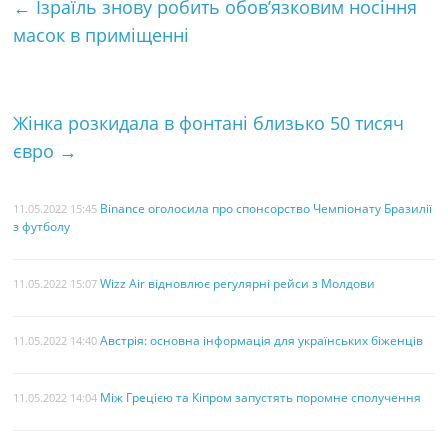
←
Ізраїль знову робить обов’язковим носіння
b
t
e
l
к
масок в приміщенні
o
e
r
а
o
r
e
k
s
Жінка розкидала в фонтані близько 50 тисяч
t
євро
→
Binance оголосила про спонсорство Чемпіонату Бразилії
11.05.2022 15:45
з футболу
Wizz Air відновлює регулярні рейси з Молдови
11.05.2022 15:07
Австрія: основна інформація для українських біженців
11.05.2022 14:40
Між Грецією та Кіпром запустять поромне сполучення
11.05.2022 14:04