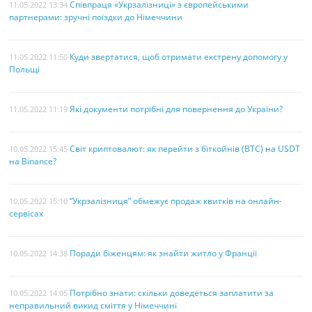
Співпраця «Укрзалізниці» з європейськими
11.05.2022 13:34
партнерами: зручні поїздки до Німеччини
Куди звертатися, щоб отримати екстрену допомогу у
11.05.2022 11:50
Польщі
Які документи потрібні для повернення до України?
11.05.2022 11:19
Світ криптовалют: як перейти з біткойнів (BTC) на USDT
10.05.2022 15:45
на Binance?
“Укрзалізниця” обмежує продаж квитків на онлайн-
10.05.2022 15:10
сервісах
Поради біженцям: як знайти житло у Франції
10.05.2022 14:38
Потрібно знати: скільки доведеться заплатити за
10.05.2022 14:05
неправильний викид сміття у Німеччині