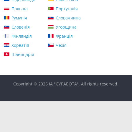
Польща
Португалія
Румунія
Словаччина
Словенія
Угорщина
Фінляндія
Франція
Хорватія
Чехія
Швейцарія
Copyright © 2026
ІА "ЄУРАБОТА"
. All rights reserved.