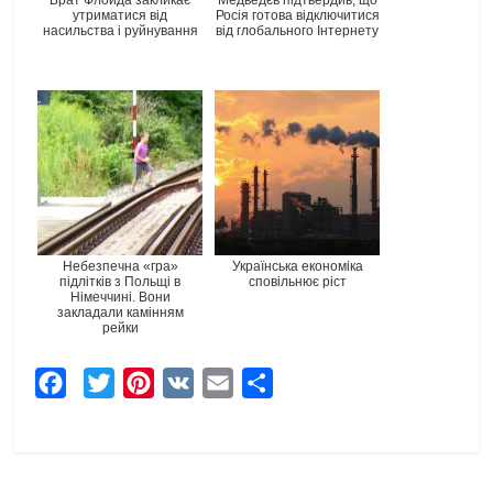
утриматися від
Росія готова відключитися
насильства і руйнування
від глобального Інтернету
Небезпечна «гра»
Українська економіка
підлітків з Польщі в
сповільнює ріст
Німеччині. Вони
закладали камінням
рейки
F
T
P
V
E
Ч
a
w
i
K
m
а
c
i
n
a
с
e
t
t
i
т