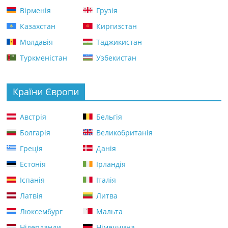
Вірменія
Грузія
Казахстан
Киргизстан
Молдавія
Таджикистан
Туркменістан
Узбекистан
Країни Європи
Австрія
Бельгія
Болгарія
Великобританія
Греція
Данія
Естонія
Ірландія
Іспанія
Італія
Латвія
Литва
Люксембург
Мальта
Нідерланди
Німеччина