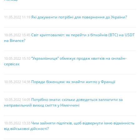
Які документи потрібні для повернення до України?
11.05.2022 11:19
Світ криптовалют: як перейти з біткойнів (BTC) на USDT
10.05.2022 15:45
на Binance?
“Укрзалізниця” обмежує продаж квитків на онлайн-
10.05.2022 15:10
сервісах
Поради біженцям: як знайти житло у Франції
10.05.2022 14:38
Потрібно знати: скільки доведеться заплатити за
10.05.2022 14:05
неправильний викид сміття у Німеччині
Чим зайняти підлітків, щоб відвернути їхню відмінність
10.05.2022 13:33
від військової дійсності?