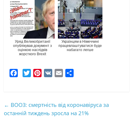
Уряд Великобританії
Українцям в Німеччині
опублікував документ з
працевлаштуватися буде
оцінкою наслідків
набагато легше
жорсткого Brexit
F
T
P
V
E
Ч
a
w
i
K
m
а
c
i
n
a
с
e
t
t
i
т
←
ВООЗ: смертність від коронавіруса за
b
t
e
l
к
останній тиждень зросла на 21%
o
e
r
а
o
r
e
k
s