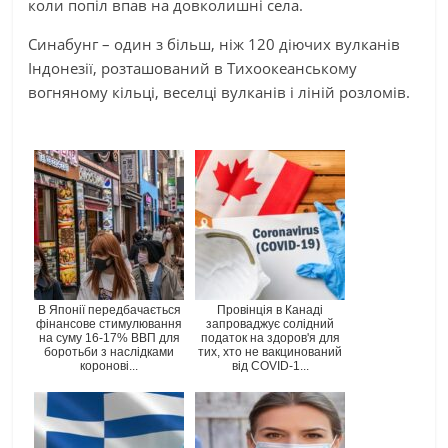
коли попіл впав на довколишні села.
Синабунг – один з більш, ніж 120 діючих вулканів
Індонезії, розташований в Тихоокеанському
вогняному кільці, веселці вулканів і ліній розломів.
В Японії передбачається
Провінція в Канаді
фінансове стимулювання
запроваджує солідний
на суму 16-17% ВВП для
податок на здоров'я для
боротьби з наслідками
тих, хто не вакцинований
коронові...
від COVID-1...