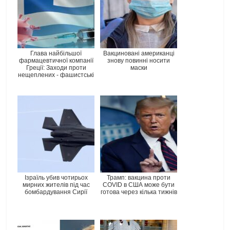
Глава найбільшої
Вакциновані американці
фармацевтичної компанії
знову повинні носити
Греції: Заходи проти
маски
нещеплених - фашистські
Ізраїль убив чотирьох
Трамп: вакцина проти
мирних жителів під час
COVID в США може бути
бомбардування Сирії
готова через кілька тижнів