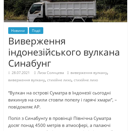
Новини
Події
Виверження
індонезійського вулкана
Синабунг
,
28.07.2021
Лиза Солнцева
виверження вулкану
,
,
виверження вулкану
стихійне лихо
стихійне лихо
“Вулкан на острові Суматра в Індонезії сьогодні
викинув на схили стовпи попелу і гарячі хмари”, –
повідомляє AP.
Попіл з Синабунгу в провінції Північна Суматра
досяг понад 4500 метрів в атмосфері, а палаючі