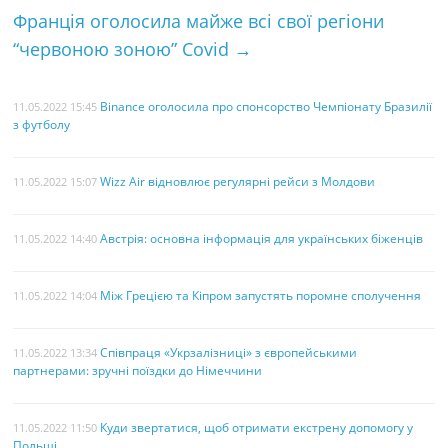
Франція оголосила майже всі свої регіони
t
“червоною зоною” Covid
→
Binance оголосила про спонсорство Чемпіонату Бразилії
11.05.2022 15:45
з футболу
Wizz Air відновлює регулярні рейси з Молдови
11.05.2022 15:07
Австрія: основна інформація для українських біженців
11.05.2022 14:40
Між Грецією та Кіпром запустять поромне сполучення
11.05.2022 14:04
Співпраця «Укрзалізниці» з європейськими
11.05.2022 13:34
партнерами: зручні поїздки до Німеччини
Куди звертатися, щоб отримати екстрену допомогу у
11.05.2022 11:50
Польщі