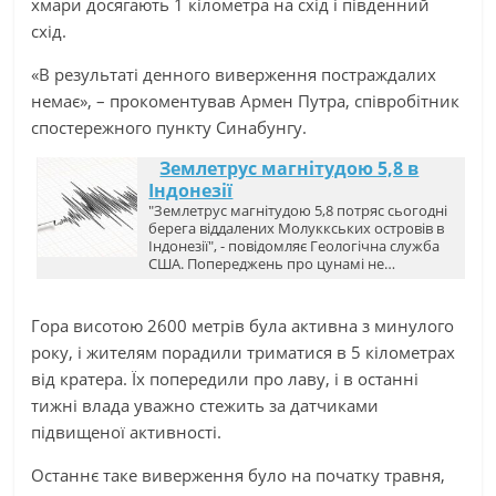
хмари досягають 1 кілометра на схід і південний
схід.
«В результаті денного виверження постраждалих
немає», – прокоментував Армен Путра, співробітник
спостережного пункту Синабунгу.
Землетрус магнітудою 5,8 в
Індонезії
"Землетрус магнітудою 5,8 потряс сьогодні
берега віддалених Молуккських островів в
Індонезії", - повідомляє Геологічна служба
США. Попереджень про цунамі не…
Гора висотою 2600 метрів була активна з минулого
року, і жителям порадили триматися в 5 кілометрах
від кратера. Їх попередили про лаву, і в останні
тижні влада уважно стежить за датчиками
підвищеної активності.
Останнє таке виверження було на початку травня,