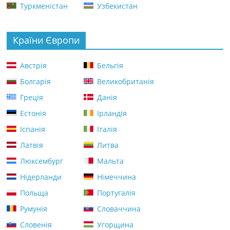
Туркменістан
Узбекистан
Країни Європи
Австрія
Бельгія
Болгарія
Великобританія
Греція
Данія
Естонія
Ірландія
Іспанія
Італія
Латвія
Литва
Люксембург
Мальта
Нідерланди
Німеччина
Польща
Португалія
Румунія
Словаччина
Словенія
Угорщина