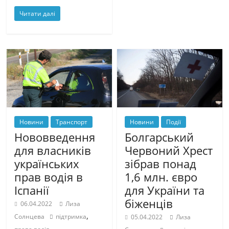
Читати далі
Новини
Транспорт
Новини
Події
Нововведення
Болгарський
для власників
Червоний Хрест
українських
зібрав понад
прав водія в
1,6 млн. євро
Іспанії
для України та
біженців
06.04.2022
Лиза
,
Солнцева
підтримка
05.04.2022
Лиза