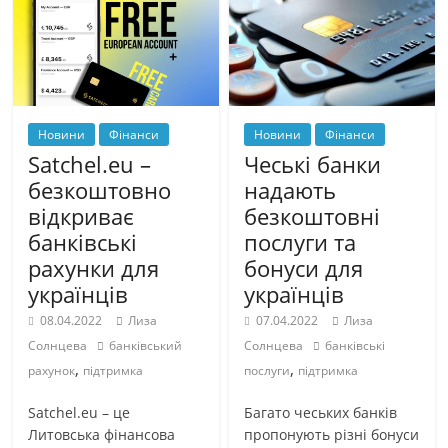
Новини
Фінанси
Новини
Фінанси
Satchel.eu –
Чеські банки
безкоштовно
надають
відкриває
безкоштовні
банківські
послуги та
рахунки для
бонуси для
українців
українців
08.04.2022
Лиза
07.04.2022
Лиза
Солнцева
банківський
Солнцева
банківські
,
,
рахунок
підтримка
послуги
підтримка
Satchel.eu – це
Багато чеських банків
Литовська фінансова
пропонують різні бонуси