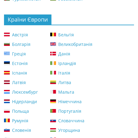
Країни Європи
Австрія
Бельгія
Болгарія
Великобританія
Греція
Данія
Естонія
Ірландія
Іспанія
Італія
Латвія
Литва
Люксембург
Мальта
Нідерланди
Німеччина
Польща
Португалія
Румунія
Словаччина
Словенія
Угорщина