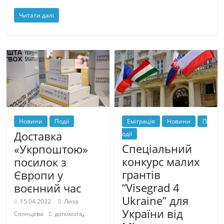
Читати далі
Новини
Події
Еміграція
Новини
П
Доставка
одії
Спеціальний
«Укрпоштою»
конкурс малих
посилок з
грантів
Європи у
“Visegrad 4
воєнний час
Ukraine” для
15.04.2022
Лиза
України від
,
Солнцева
допомога