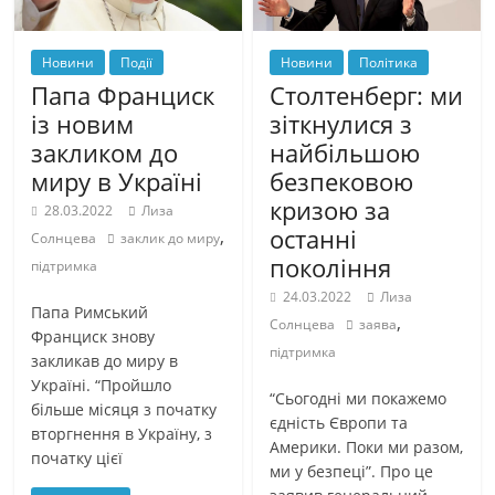
Новини
Події
Новини
Політика
Папа Франциск
Столтенберг: ми
із новим
зіткнулися з
закликом до
найбільшою
миру в Україні
безпековою
кризою за
28.03.2022
Лиза
останні
,
Солнцева
заклик до миру
покоління
підтримка
24.03.2022
Лиза
Папа Римський
,
Солнцева
заява
Франциск знову
підтримка
закликав до миру в
Україні. “Пройшло
“Сьогодні ми покажемо
більше місяця з початку
єдність Європи та
вторгнення в Україну, з
Америки. Поки ми разом,
початку цієї
ми у безпеці”. Про це