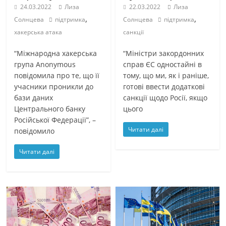
24.03.2022
Лиза
22.03.2022
Лиза
,
,
Солнцева
підтримка
Солнцева
підтримка
хакерська атака
санкції
“Міжнародна хакерська
“Міністри закордонних
група Anonymous
справ ЄС одностайні в
повідомила про те, що її
тому, що ми, як і раніше,
учасники проникли до
готові ввести додаткові
бази даних
санкції щодо Росії, якщо
Центрального банку
цього
Російської Федерації”, –
Читати далі
повідомило
Читати далі