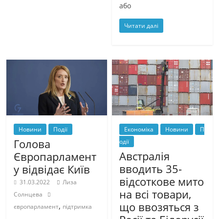
або
Читати далі
Новини
Події
Економіка
Новини
П
Голова
одії
Австралія
Європарламент
вводить 35-
у відвідає Київ
відсоткове мито
31.03.2022
Лиза
на всі товари,
Солнцева
що ввозяться з
,
європарламент
підтримка