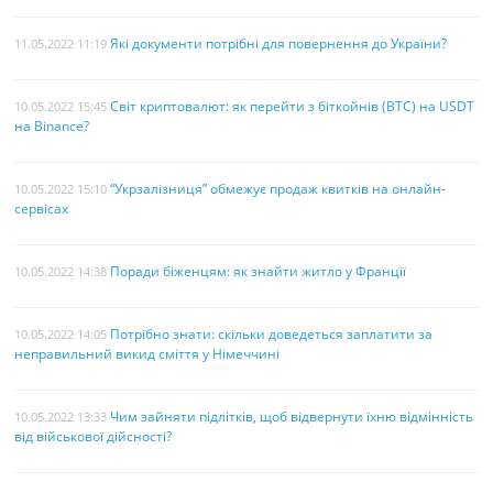
Які документи потрібні для повернення до України?
11.05.2022 11:19
Світ криптовалют: як перейти з біткойнів (BTC) на USDT
10.05.2022 15:45
на Binance?
“Укрзалізниця” обмежує продаж квитків на онлайн-
10.05.2022 15:10
сервісах
Поради біженцям: як знайти житло у Франції
10.05.2022 14:38
Потрібно знати: скільки доведеться заплатити за
10.05.2022 14:05
неправильний викид сміття у Німеччині
Чим зайняти підлітків, щоб відвернути їхню відмінність
10.05.2022 13:33
від військової дійсності?