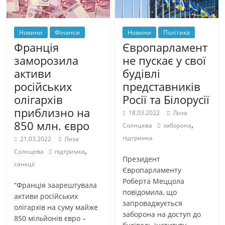
Новини
Політика
Новини
Фінанси
Європарламент
Франція
не пускає у свої
заморозила
будівлі
активи
представників
російських
Росії та Білорусії
олігархів
приблизно на
18.03.2022
Лиза
850 млн. євро
,
Солнцева
заборона
підтримка
21.03.2022
Лиза
,
Солнцева
підтримка
Президент
санкції
Європарламенту
Роберта Меццола
“Франція заарештувала
повідомила, що
активи російських
запроваджується
олігархів на суму майже
заборона на доступ до
850 мільйонів євро –