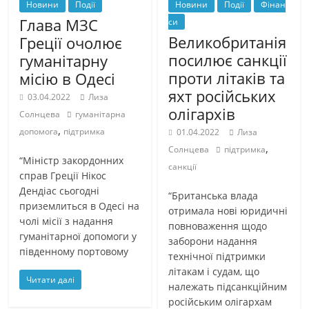
Новини
Події
Новини
Події
Фінан
Глава МЗС
си
Великобританія
Греції очолює
посилює санкції
гуманітарну
проти літаків та
місію в Одесі
яхт російських
03.04.2022
Лиза
олігархів
Солнцева
гуманітарна
,
допомога
підтримка
01.04.2022
Лиза
,
Солнцева
підтримка
“Міністр закордонних
санкції
справ Греції Нікос
Дендіас сьогодні
“Британська влада
приземлиться в Одесі на
отримала нові юридичні
чолі місії з надання
повноваження щодо
гуманітарної допомоги у
заборони надання
південному портовому
технічної підтримки
літакам і судам, що
Читати далі
належать підсанкційним
російським олігархам