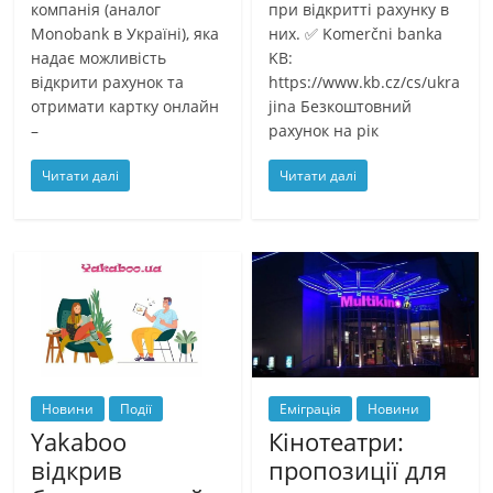
компанія (аналог
при відкритті рахунку в
Monobank в Україні), яка
них. ✅ Komerčni banka
надає можливість
KB:
відкрити рахунок та
https://www.kb.cz/cs/ukra
отримати картку онлайн
jina Безкоштовний
–
рахунок на рік
Читати далі
Читати далі
Новини
Події
Еміграція
Новини
Yakaboo
Кінотеатри:
відкрив
пропозиції для