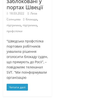
заблоковані у
портах Швеції
18.03.2022
Лиза
,
Солнцева
блокада
,
,
підтримка
підтримка
профспілки
“Шведська профспілка
портових робітників
ухвалила рішення
оголосити блокаду суден,
що прямують до Росії”, –
повідомляє телеканал
SVT. “Ми поінформували
організацію
Читати далі