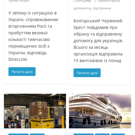
права водія
Солнцева
гуманітарна
,
допомога
підтримка
У зв’язку із ситуацією в
Україні, спровокованою
Болгарський Червоний
вторгненням Росії та
Хрест повідомив про
прибуттям великої
зібрану та відправлену
кількості тимчасово
допомогу для українців.
переміщених осіб з
Всього за місяць
України, відповідь
організація відправила
Dirección
15 вантажівок із понад
Читати далі
Читати далі