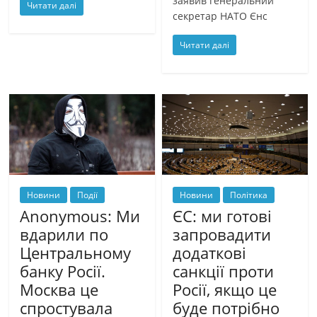
заявив генеральний
Читати далі
секретар НАТО Єнс
Читати далі
Новини
Події
Новини
Політика
Anonymous: Ми
ЄС: ми готові
вдарили по
запровадити
Центральному
додаткові
банку Росії.
санкції проти
Москва це
Росії, якщо це
спростувала
буде потрібно