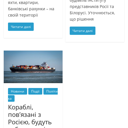
будівель інституту
яхти, квартири,
представників Росії та
банківські рахунки – на
Білорусі. Уточнюється,
своїй території
що рішення
Читати далі
Читати далі
Новини
Події
Політи
ка
Кораблі,
пов’язані з
Росією, будуть