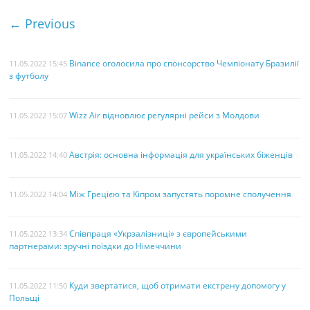
← Previous
Binance оголосила про спонсорство Чемпіонату Бразилії
11.05.2022 15:45
з футболу
Wizz Air відновлює регулярні рейси з Молдови
11.05.2022 15:07
Австрія: основна інформація для українських біженців
11.05.2022 14:40
Між Грецією та Кіпром запустять поромне сполучення
11.05.2022 14:04
Співпраця «Укрзалізниці» з європейськими
11.05.2022 13:34
партнерами: зручні поїздки до Німеччини
Куди звертатися, щоб отримати екстрену допомогу у
11.05.2022 11:50
Польщі