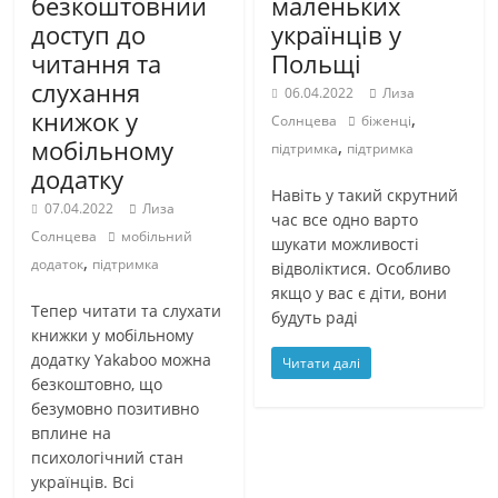
безкоштовний
маленьких
доступ до
українців у
читання та
Польщі
слухання
06.04.2022
Лиза
книжок у
,
Солнцева
біженці
мобільному
,
підтримка
підтримка
додатку
Навіть у такий скрутний
07.04.2022
Лиза
час все одно варто
Солнцева
мобільний
шукати можливості
,
додаток
підтримка
відволіктися. Особливо
якщо у вас є діти, вони
Тепер читати та слухати
будуть раді
книжки у мобільному
додатку Yakaboo можна
Читати далі
безкоштовно, що
безумовно позитивно
вплине на
психологічний стан
українців. Всі