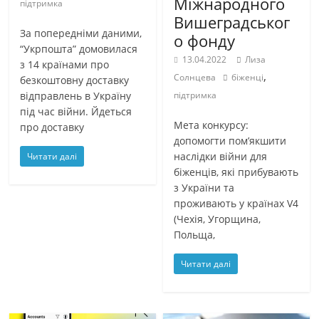
Міжнародного
підтримка
Вишеградськог
За попередніми даними,
о фонду
“Укрпошта” домовилася
13.04.2022
Лиза
з 14 країнами про
,
Солнцева
біженці
безкоштовну доставку
відправлень в Україну
підтримка
під час війни. Йдеться
Мета конкурсу:
про доставку
допомогти пом’якшити
наслідки війни для
Читати далі
біженців, які прибувають
з України та
проживають у країнах V4
(Чехія, Угорщина,
Польща,
Читати далі