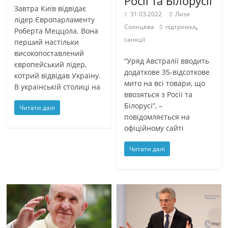
Росії та Білорусії
Завтра Київ відвідає
31.03.2022
Лиза
лідер Європарламенту
,
Солнцева
підтримка
Роберта Меццола. Вона
санкції
перший настільки
високопоставлений
“Уряд Австралії вводить
європейський лідер,
додаткове 35-відсоткове
котрий відвідав Україну.
мито на всі товари, що
В українській столиці на
ввозяться з Росії та
Білорусі”, –
Читати далі
повідомляється на
офіційному сайті
Читати далі