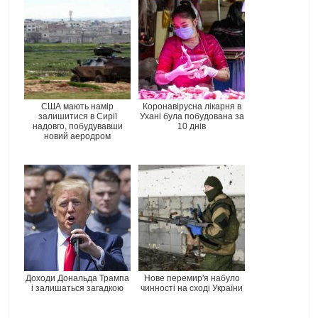
США мають намір
Коронавірусна лікарня в
залишитися в Сирії
Ухані була побудована за
надовго, побудувавши
10 днів
новий аеродром
Доходи Дональда Трампа
Нове перемир'я набуло
і залишаться загадкою
чинності на сході України