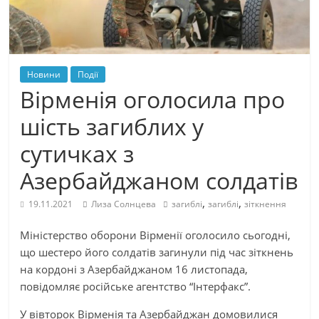
Новини
Події
Вірменія оголосила про
шість загиблих у
сутичках з
Азербайджаном солдатів
,
,
19.11.2021
Лиза Солнцева
загиблі
загиблі
зіткнення
Міністерство оборони Вірменії оголосило сьогодні,
що шестеро його солдатів загинули під час зіткнень
на кордоні з Азербайджаном 16 листопада,
повідомляє російське агентство “Інтерфакс”.
У вівторок Вірменія та Азербайджан домовилися