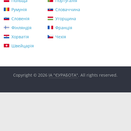
Польща
Португалія
Румунія
Словаччина
Словенія
Угорщина
Фінляндія
Франція
Хорватія
Чехія
Швейцарія
Copyright © 2026
ІА "ЄУРАБОТА"
. All rights reserved.