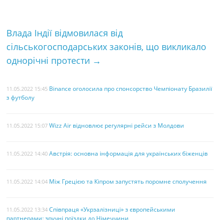
o
r
e
k
s
Влада Індії відмовилася від
t
сільськогосподарських законів, що викликало
однорічні протести
→
Binance оголосила про спонсорство Чемпіонату Бразилії
11.05.2022 15:45
з футболу
Wizz Air відновлює регулярні рейси з Молдови
11.05.2022 15:07
Австрія: основна інформація для українських біженців
11.05.2022 14:40
Між Грецією та Кіпром запустять поромне сполучення
11.05.2022 14:04
Співпраця «Укрзалізниці» з європейськими
11.05.2022 13:34
партнерами: зручні поїздки до Німеччини