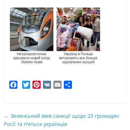
Незабаром почне
Українці в Польщі
курсувати новий поїзд
витрачають все більше
Люблін-Львів
зароблених грошей
F
T
P
V
E
Ч
a
w
i
K
m
а
c
i
n
a
с
e
t
t
i
т
←
Зеленський ввів санкції щодо 23 громадян
b
t
e
l
к
Росії та п’ятьох українців
o
e
r
а