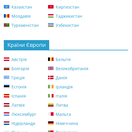
Казахстан
Киргизстан
Молдавія
Таджикистан
Туркменістан
Узбекистан
Країни Європи
Австрія
Бельгія
Болгарія
Великобританія
Греція
Данія
Естонія
Ірландія
Іспанія
Італія
Латвія
Литва
Люксембург
Мальта
Нідерланди
Німеччина