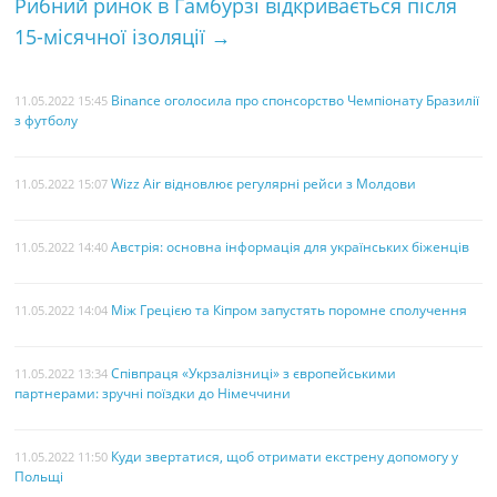
Рибний ринок в Гамбурзі відкривається після
t
15-місячної ізоляції
→
Binance оголосила про спонсорство Чемпіонату Бразилії
11.05.2022 15:45
з футболу
Wizz Air відновлює регулярні рейси з Молдови
11.05.2022 15:07
Австрія: основна інформація для українських біженців
11.05.2022 14:40
Між Грецією та Кіпром запустять поромне сполучення
11.05.2022 14:04
Співпраця «Укрзалізниці» з європейськими
11.05.2022 13:34
партнерами: зручні поїздки до Німеччини
Куди звертатися, щоб отримати екстрену допомогу у
11.05.2022 11:50
Польщі