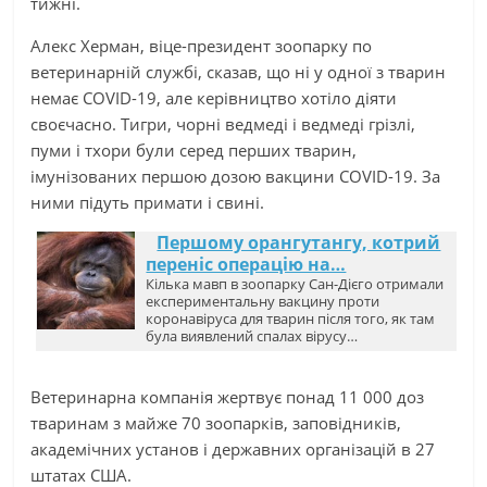
тижні.
Алекс Херман, віце-президент зоопарку по
ветеринарній службі, сказав, що ні у одної з тварин
немає COVID-19, але керівництво хотіло діяти
своєчасно. Тигри, чорні ведмеді і ведмеді грізлі,
пуми і тхори були серед перших тварин,
імунізованих першою дозою вакцини COVID-19. За
ними підуть примати і свині.
Першому орангутангу, котрий
переніс операцію на…
Кілька мавп в зоопарку Сан-Дієго отримали
експериментальну вакцину проти
коронавіруса для тварин після того, як там
була виявлений ​​спалах вірусу…
Ветеринарна компанія жертвує понад 11 000 доз
тваринам з майже 70 зоопарків, заповідників,
академічних установ і державних організацій в 27
штатах США.