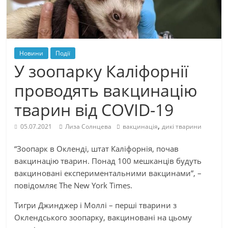
Новини
Події
У зоопарку Каліфорнії
проводять вакцинацію
тварин від COVID-19
,
05.07.2021
Лиза Солнцева
вакцинація
дикі тварини
“Зоопарк в Окленді, штат Каліфорнія, почав
вакцинацію тварин. Понад 100 мешканців будуть
вакциновані експериментальними вакцинами”, –
повідомляє The New York Times.
Тигри Джинджер і Моллі – перші тварини з
Оклендського зоопарку, вакциновані на цьому