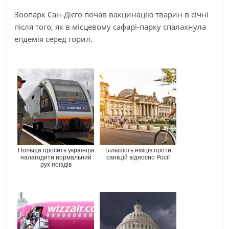
Зоопарк Сан-Дієго почав вакцинацію тварин в січні
після того, як в місцевому сафарі-парку спалахнула
епдемія серед горил.
Польща просить українців
Більшість німців проти
налагодити нормальний
санкцій відносно Росії
рух поїздів