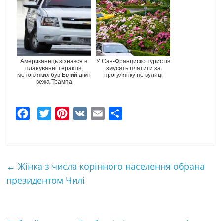
Американець зізнався в
У Сан-Франциско туристів
плануванні терактів,
змусять платити за
метою яких був Білий дім і
прогулянку по вулиці
вежа Трампа
F
T
P
V
E
Ч
a
w
i
K
m
а
c
i
n
a
с
e
t
t
i
т
←
Жінка з числа корінного населення обрана
b
t
e
l
к
президентом Чилі
o
e
r
а
o
r
e
k
s