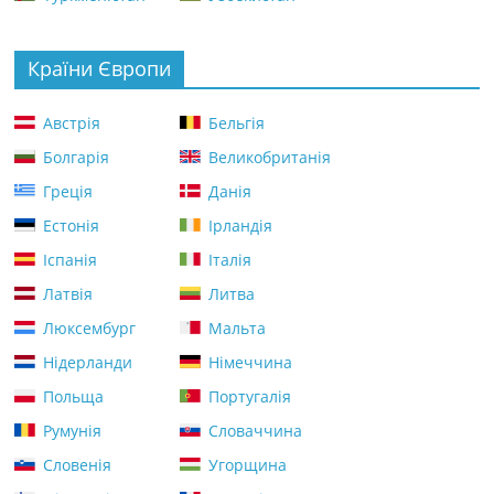
Країни Європи
Австрія
Бельгія
Болгарія
Великобританія
Греція
Данія
Естонія
Ірландія
Іспанія
Італія
Латвія
Литва
Люксембург
Мальта
Нідерланди
Німеччина
Польща
Португалія
Румунія
Словаччина
Словенія
Угорщина