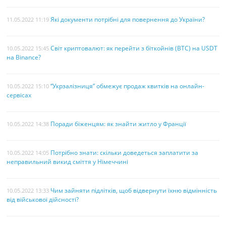
Які документи потрібні для повернення до України?
11.05.2022 11:19
Світ криптовалют: як перейти з біткойнів (BTC) на USDT
10.05.2022 15:45
на Binance?
“Укрзалізниця” обмежує продаж квитків на онлайн-
10.05.2022 15:10
сервісах
Поради біженцям: як знайти житло у Франції
10.05.2022 14:38
Потрібно знати: скільки доведеться заплатити за
10.05.2022 14:05
неправильний викид сміття у Німеччині
Чим зайняти підлітків, щоб відвернути їхню відмінність
10.05.2022 13:33
від військової дійсності?