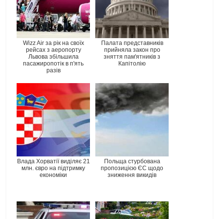
Wizz Air за рік на своїх
Палата представників
рейсах з аеропорту
прийняла закон про
Львова збільшила
зняття пам'ятників з
пасажиропотік в п'ять
Капітолію
разів
Влада Хорватії виділяє 21
Польща стурбована
млн. євро на підтримку
пропозицією ЄС щодо
економіки
зниження викидів