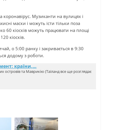
на коронавірус. Музиканти на вулицях і
хисні маски і можуть їсти тільки поза
ько 60 кіосків можуть працювати на площі
120 кіосків.
ай, о 5:00 ранку і закривається в 9:30
ться додому з роботи.
мент: країни,…
ких островів та Маврикію (Таїланд все ще розглядає