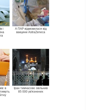
в і
А ПАР відмовилася від
іна
вакцини AstraZeneca
га
ів: в
Іран тимчасово звільнив
атимуть
85 000 ув'язнених
бітну