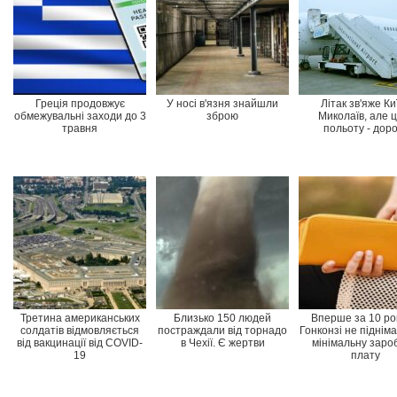
Греція продовжує
У носі в'язня знайшли
Літак зв'яже Киї
обмежувальні заходи до 3
зброю
Миколаїв, але ц
травня
польоту - доро
Третина американських
Близько 150 людей
Вперше за 10 рок
солдатів відмовляється
постраждали від торнадо
Гонконзі не піднім
від вакцинації від COVID-
в Чехії. Є жертви
мінімальну заро
19
плату