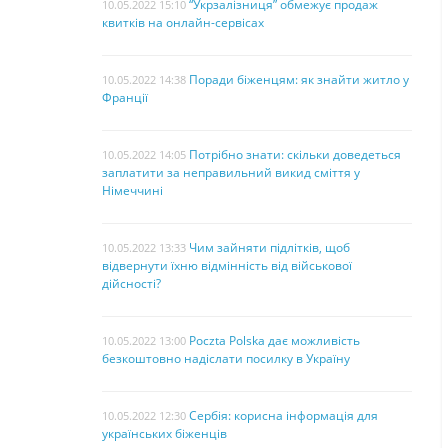
“Укрзалізниця” обмежує продаж
10.05.2022 15:10
квитків на онлайн-сервісах
Поради біженцям: як знайти житло у
10.05.2022 14:38
Франції
Потрібно знати: скільки доведеться
10.05.2022 14:05
заплатити за неправильний викид сміття у
Німеччині
Чим зайняти підлітків, щоб
10.05.2022 13:33
відвернути їхню відмінність від військової
дійсності?
Poczta Polska дає можливість
10.05.2022 13:00
безкоштовно надіслати посилку в Україну
Сербія: корисна інформація для
10.05.2022 12:30
українських біженців