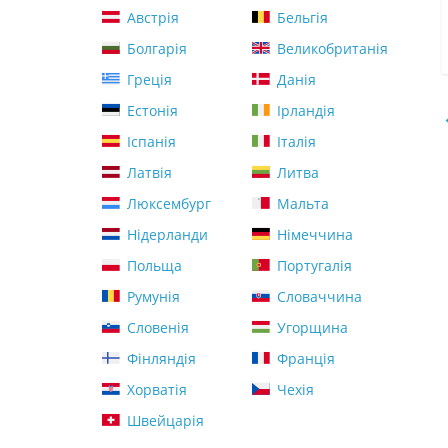
Австрія
Бельгія
Болгарія
Великобританія
Греція
Данія
Естонія
Ірландія
Іспанія
Італія
Латвія
Литва
Люксембург
Мальта
Нідерланди
Німеччина
Польща
Португалія
Румунія
Словаччина
Словенія
Угорщина
Фінляндія
Франція
Хорватія
Чехія
Швейцарія