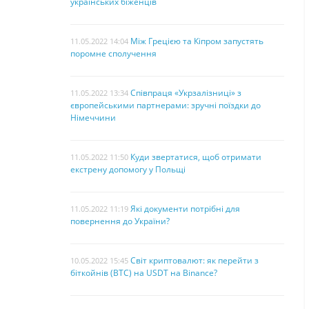
українських біженців
Між Грецією та Кіпром запустять
11.05.2022 14:04
поромне сполучення
Співпраця «Укрзалізниці» з
11.05.2022 13:34
європейськими партнерами: зручні поїздки до
Німеччини
Куди звертатися, щоб отримати
11.05.2022 11:50
екстрену допомогу у Польщі
Які документи потрібні для
11.05.2022 11:19
повернення до України?
Світ криптовалют: як перейти з
10.05.2022 15:45
біткойнів (BTC) на USDT на Binance?