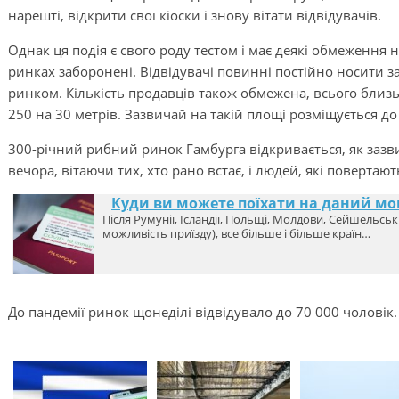
нарешті, відкрити свої кіоски і знову вітати відвідувачів.
Однак ця подія є свого роду тестом і має деякі обмеження 
ринках заборонені. Відвідувачі повинні постійно носити за
ринком. Кількість продавців також обмежена, всього близ
250 на 30 метрів. Зазвичай на такій площі розміщується до 
300-річний рибний ринок Гамбурга відкривається, як зазвич
вечора, вітаючи тих, хто рано встає, і людей, які повертаю
Куди ви можете поїхати на даний мо
Після Румунії, Ісландії, Польщі, Молдови, Сейшельсь
можливість приїзду), все більше і більше країн…
До пандемії ринок щонеділі відвідувало до 70 000 чоловік.