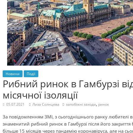
Новини
Події
Рибний ринок в Гамбурзі від
місячної ізоляції
,
05.07.2021
Лиза Солнцева
запобіжні заходи
ринок
За повідомленням ЗМІ, з сьогоднішнього ранку любителі в
знаменитий рибний ринок в Гамбурзі після його закриття б
більше 15 місяців через пандемію коронавіруса, але на с