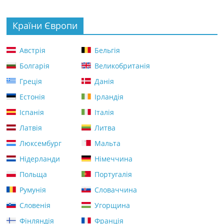
Країни Європи
Австрія
Бельгія
Болгарія
Великобританія
Греція
Данія
Естонія
Ірландія
Іспанія
Італія
Латвія
Литва
Люксембург
Мальта
Нідерланди
Німеччина
Польща
Португалія
Румунія
Словаччина
Словенія
Угорщина
Фінляндія
Франція