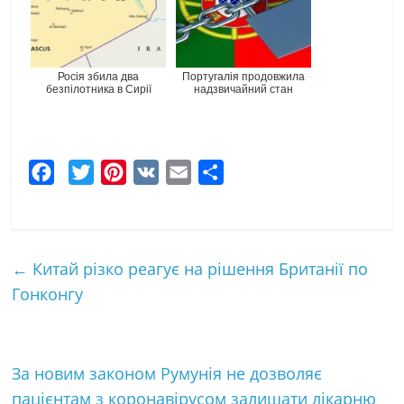
Росія збила два
Португалія продовжила
безпілотника в Сирії
надзвичайний стан
F
T
P
V
E
Ч
a
w
i
K
m
а
c
i
n
a
с
e
t
t
i
т
←
Китай різко реагує на рішення Британії по
b
t
e
l
к
Гонконгу
o
e
r
а
o
r
e
k
s
За новим законом Румунія не дозволяє
t
пацієнтам з коронавірусом залишати лікарню