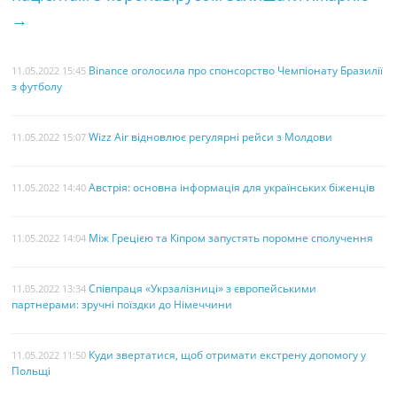
→
Binance оголосила про спонсорство Чемпіонату Бразилії
11.05.2022 15:45
з футболу
Wizz Air відновлює регулярні рейси з Молдови
11.05.2022 15:07
Австрія: основна інформація для українських біженців
11.05.2022 14:40
Між Грецією та Кіпром запустять поромне сполучення
11.05.2022 14:04
Співпраця «Укрзалізниці» з європейськими
11.05.2022 13:34
партнерами: зручні поїздки до Німеччини
Куди звертатися, щоб отримати екстрену допомогу у
11.05.2022 11:50
Польщі