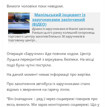
Вимоги чоловіки поки невідомі.
Манільський інцидент із
заручниками закінчений
(ВІДЕО)
Драма із заручниками в Манілі закінчена.
Раніше цього ранку колишній охоронець
торгового центру захопив близько 30 заручників в
торговому центрі…
Операція «Заручник» йде повним ходом. Центр
Луцька перекритий з міркувань безпеки. На місці
події були чутні постріли.
На даний момент немає інформації про жертви.
Про захоплення автобуса із заручниками стало
відомо з звернення на гарячу лінію.
“Він (нападник – ред.) через соцмережі говорив про
якісь вимоги. Ми зараз моніторимо соцмережі. Що у