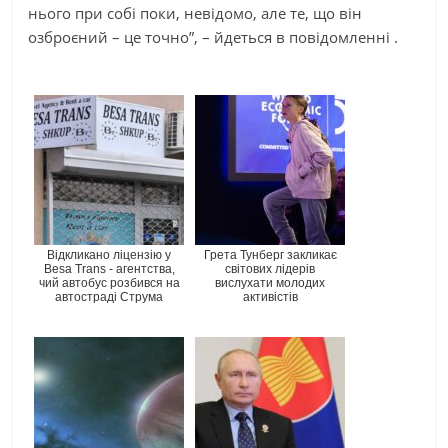
нього при собі поки, невідомо, але те, що він
озброєний – це точно”, – йдеться в повідомленні .
Відкликано ліцензію у
Грета Тунберг закликає
Besa Trans - агентства,
світових лідерів
чий автобус розбився на
вислухати молодих
автостраді Струма
активістів