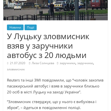
Новини
Події
У Луцьку зловмисник
взяв у заручники
автобус з 20 людьми
,
,
21.07.2020
Лиза Солнцева
заручники
заручники
зловмисник
Reuters та інші ЗМІ повідомили, що “чоловік захопив
пасажирський автобус і взяв в заручники близько
20 осіб в місті Луцьку на заході України”.
“Зловмисник стверджує, що у нього є вибухівка і
зброя”, – йдеться в повідомленні поліції.