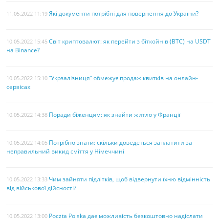
Які документи потрібні для повернення до України?
11.05.2022 11:19
Світ криптовалют: як перейти з біткойнів (BTC) на USDT
10.05.2022 15:45
на Binance?
“Укрзалізниця” обмежує продаж квитків на онлайн-
10.05.2022 15:10
сервісах
Поради біженцям: як знайти житло у Франції
10.05.2022 14:38
Потрібно знати: скільки доведеться заплатити за
10.05.2022 14:05
неправильний викид сміття у Німеччині
Чим зайняти підлітків, щоб відвернути їхню відмінність
10.05.2022 13:33
від військової дійсності?
Poczta Polska дає можливість безкоштовно надіслати
10.05.2022 13:00