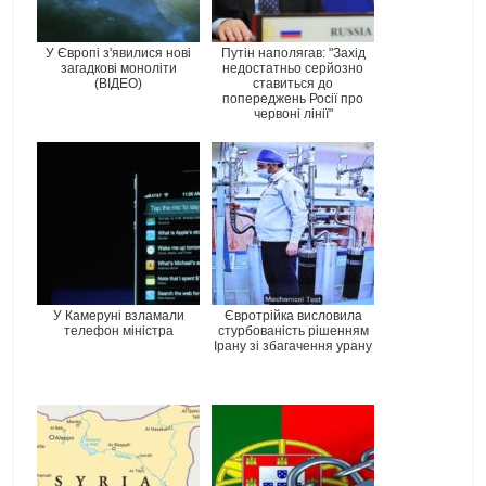
У Європі з'явилися нові
Путін наполягав: "Захід
загадкові моноліти
недостатньо серйозно
(ВІДЕО)
ставиться до
попереджень Росії про
червоні лінії"
У Камеруні взламали
Євротрійка висловила
телефон міністра
стурбованість рішенням
Ірану зі збагачення урану