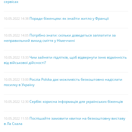
сервісах
Поради біженцям: як знайти житло у Франції
10.05.2022 14:38
Потрібно знати: скільки доведеться заплатити за
10.05.2022 14:05
неправильний викид сміття у Німеччині
Чим зайняти підлітків, щоб відвернути їхню відмінність
10.05.2022 13:33
від військової дійсності?
Poczta Polska дає можливість безкоштовно надіслати
10.05.2022 13:00
посилку в Україну
Сербія: корисна інформація для українських біженців
10.05.2022 12:30
Поспішайте замовити квитки на безкоштовну виставу
10.05.2022 11:55
в Ла Скала