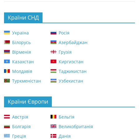
Країни СНД
Україна
Росія
Білорусь
Азербайджан
Вірменія
Грузія
Казахстан
Киргизстан
Молдавія
Таджикистан
Туркменістан
Узбекистан
Країни Європи
Австрія
Бельгія
Болгарія
Великобританія
Греція
Данія