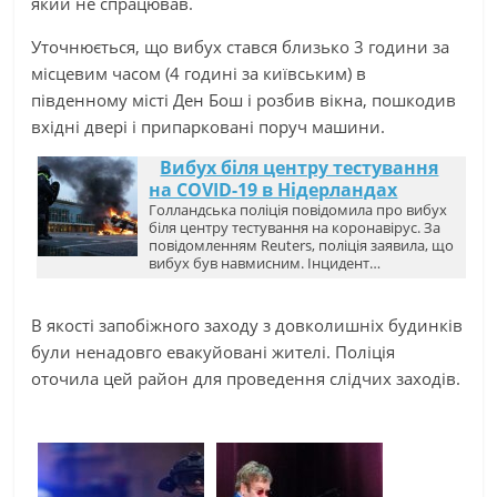
який не спрацював.
Уточнюється, що вибух стався близько 3 години за
місцевим часом (4 годині за київським) в
південному місті Ден Бош і розбив вікна, пошкодив
вхідні двері і припарковані поруч машини.
Вибух біля центру тестування
на COVID-19 в Нідерландах
Голландська поліція повідомила про вибух
біля центру тестування на коронавірус. За
повідомленням Reuters, поліція заявила, що
вибух був навмисним. Інцидент…
В якості запобіжного заходу з довколишніх будинків
були ненадовго евакуйовані жителі. Поліція
оточила цей район для проведення слідчих заходів.