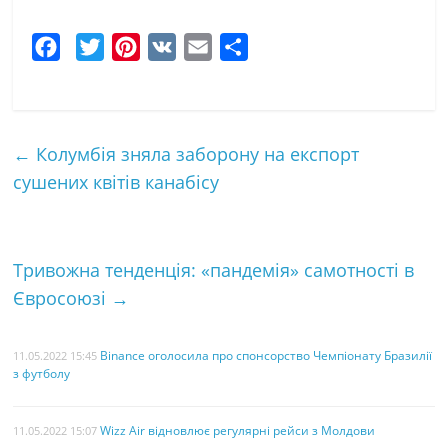
F
T
P
V
E
Ч
a
w
i
K
m
а
c
i
n
a
с
e
t
t
i
т
←
Колумбія зняла заборону на експорт
b
t
e
l
к
сушених квітів канабісу
o
e
r
а
o
r
e
k
s
Тривожна тенденція: «пандемія» самотності в
t
Євросоюзі
→
Binance оголосила про спонсорство Чемпіонату Бразилії
11.05.2022 15:45
з футболу
Wizz Air відновлює регулярні рейси з Молдови
11.05.2022 15:07