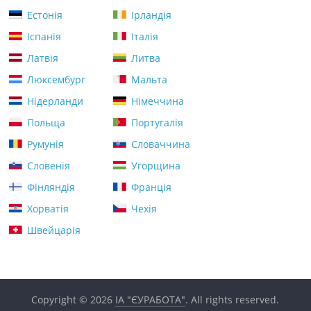
Естонія
Ірландія
Іспанія
Італія
Латвія
Литва
Люксембург
Мальта
Нідерланди
Німеччина
Польща
Португалія
Румунія
Словаччина
Словенія
Угорщина
Фінляндія
Франція
Хорватія
Чехія
Швейцарія
Copyright © 2026
ІА "ЄУРАБОТА"
. All rights reserved.