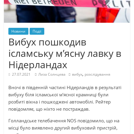
Новини
Події
Вибух пошкодив
ісламську м’ясну лавку в
Нідерландах
,
27.07.2021
Лиза Солнцева
вибух
розслідування
Вночі в південній частині Нідерландів в результаті
вибуху біля ісламської м’ясної крамниці були
розбиті вікна і пошкоджені автомобілі. Рейтер
повідомляє, що ніхто не постраждав.
Голландське телебачення NOS повідомило, що на
місці було виявлено другий вибуховий пристрій,