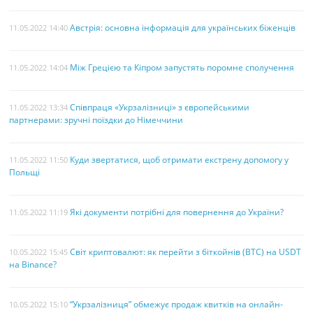
Австрія: основна інформація для українських біженців
11.05.2022 14:40
Між Грецією та Кіпром запустять поромне сполучення
11.05.2022 14:04
Співпраця «Укрзалізниці» з європейськими
11.05.2022 13:34
партнерами: зручні поїздки до Німеччини
Куди звертатися, щоб отримати екстрену допомогу у
11.05.2022 11:50
Польщі
Які документи потрібні для повернення до України?
11.05.2022 11:19
Світ криптовалют: як перейти з біткойнів (BTC) на USDT
10.05.2022 15:45
на Binance?
“Укрзалізниця” обмежує продаж квитків на онлайн-
10.05.2022 15:10