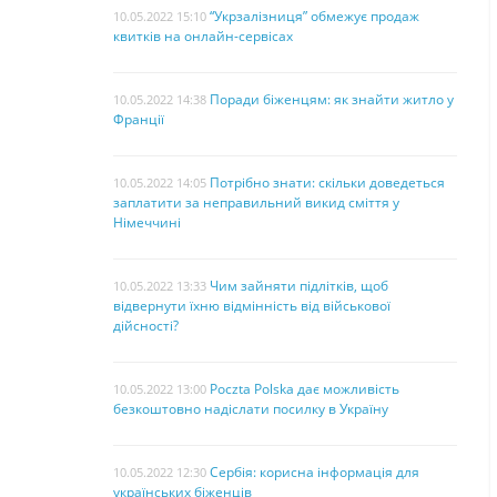
“Укрзалізниця” обмежує продаж
10.05.2022 15:10
квитків на онлайн-сервісах
Поради біженцям: як знайти житло у
10.05.2022 14:38
Франції
Потрібно знати: скільки доведеться
10.05.2022 14:05
заплатити за неправильний викид сміття у
Німеччині
Чим зайняти підлітків, щоб
10.05.2022 13:33
відвернути їхню відмінність від військової
дійсності?
Poczta Polska дає можливість
10.05.2022 13:00
безкоштовно надіслати посилку в Україну
Сербія: корисна інформація для
10.05.2022 12:30
українських біженців