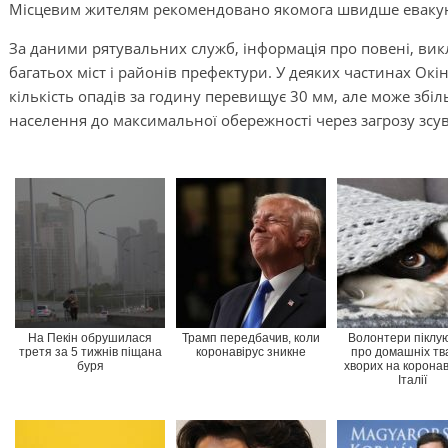
Місцевим жителям рекомендовано якомога швидше евакуюв
За даними рятувальних служб, інформація про повені, ви
багатьох міст і районів префектури. У деяких частинах Окі
кількість опадів за годину перевищує 30 мм, але може збі
населення до максимальної обережності через загрозу зсув
На Пекін обрушилася
Трамп передбачив, коли
Волонтери піклу
третя за 5 тижнів піщана
коронавірус зникне
про домашніх тв
буря
хворих на коронав
Італії