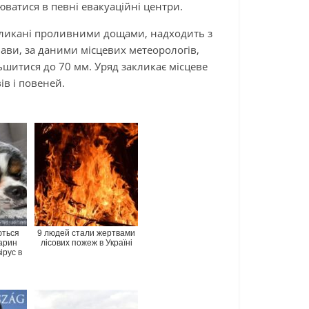
атися в певні евакуаційні центри.
кликані проливними дощами, надходить з
нави, за даними місцевих метеорологів,
льшитися до 70 мм. Уряд закликає місцеве
ів і повеней.
ються
9 людей стали жертвами
арин
лісових пожеж в Україні
ірус в