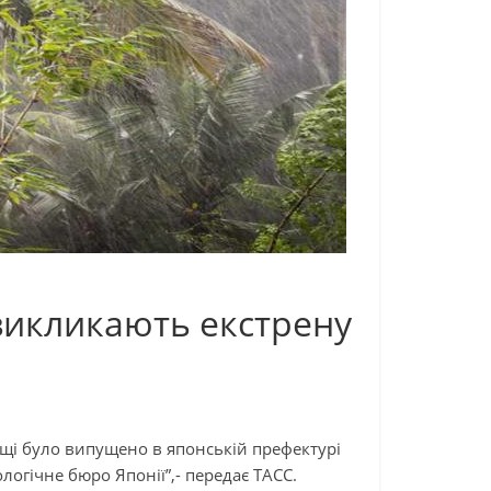
 викликають екстрену
щі було випущено в японській префектурі
огічне бюро Японії”,- передає ТАСС.