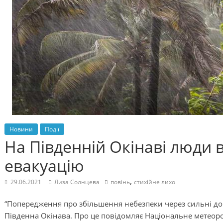
Новини
Події
На Південній Окінаві люди
евакуацію
,
29.06.2021
Лиза Солнцева
повінь
стихійне лихо
“Попередження про збільшення небезпеки через сильні до
Південна Окінава. Про це повідомляє Національне метеорол