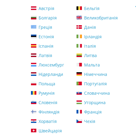
Австрія
Бельгія
Болгарія
Великобританія
Греція
Данія
Естонія
Ірландія
Іспанія
Італія
Латвія
Литва
Люксембург
Мальта
Нідерланди
Німеччина
Польща
Португалія
Румунія
Словаччина
Словенія
Угорщина
Фінляндія
Франція
Хорватія
Чехія
Швейцарія