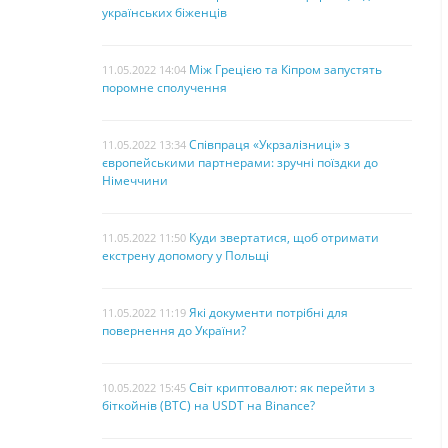
українських біженців
Між Грецією та Кіпром запустять
11.05.2022 14:04
поромне сполучення
Співпраця «Укрзалізниці» з
11.05.2022 13:34
європейськими партнерами: зручні поїздки до
Німеччини
Куди звертатися, щоб отримати
11.05.2022 11:50
екстрену допомогу у Польщі
Які документи потрібні для
11.05.2022 11:19
повернення до України?
Світ криптовалют: як перейти з
10.05.2022 15:45
біткойнів (BTC) на USDT на Binance?