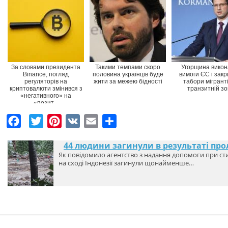
За словами президента
Такими темпами скоро
Угорщина вико
Binance, погляд
половина українців буде
вимоги ЄС і закр
регуляторів на
жити за межею бідності
табори мігранті
криптовалюти змінився з
транзитній зо
«негативного» на
«позит...
F
T
P
V
E
Ч
a
w
i
K
m
а
44 людини загинули в результаті пр
c
i
n
a
с
Як повідомило агентство з надання допомоги при стих
e
t
на сході Індонезії загинули щонайменше…
t
i
т
b
t
e
l
к
o
e
r
а
o
r
e
k
s