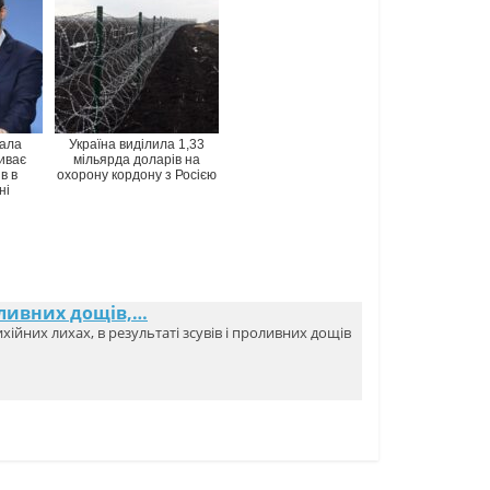
нала
Україна виділила 1,33
иває
мільярда доларів на
в в
охорону кордону з Росією
ні
оливних дощів,…
ійних лихах, в результаті зсувів і проливних дощів