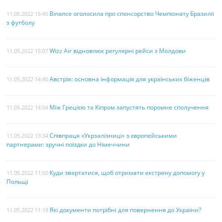
Binance оголосила про спонсорство Чемпіонату Бразилії
11.05.2022 15:45
з футболу
Wizz Air відновлює регулярні рейси з Молдови
11.05.2022 15:07
Австрія: основна інформація для українських біженців
11.05.2022 14:40
Між Грецією та Кіпром запустять поромне сполучення
11.05.2022 14:04
Співпраця «Укрзалізниці» з європейськими
11.05.2022 13:34
партнерами: зручні поїздки до Німеччини
Куди звертатися, щоб отримати екстрену допомогу у
11.05.2022 11:50
Польщі
Які документи потрібні для повернення до України?
11.05.2022 11:19