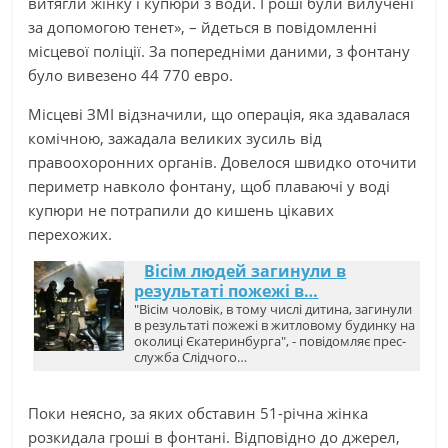
витягли жінку і купюри з води. Гроші були вилучені
за допомогою тенет», – йдеться в повідомленні
місцевої поліції. За попередніми даними, з фонтану
було вивезено 44 770 евро.
Місцеві ЗМІ відзначили, що операція, яка здавалася
комічною, зажадала великих зусиль від
правоохоронних органів. Довелося швидко оточити
периметр навколо фонтану, щоб плаваючі у воді
купюри не потрапили до кишень цікавих
перехожих.
Вісім людей загинули в
результаті пожежі в…
"Вісім чоловік, в тому числі дитина, загинули
в результаті пожежі в житловому будинку на
околиці Єкатеринбурга", - повідомляє прес-
служба Слідчого…
Поки неясно, за яких обставин 51-річна жінка
розкидала гроші в фонтані. Відповідно до джерел,