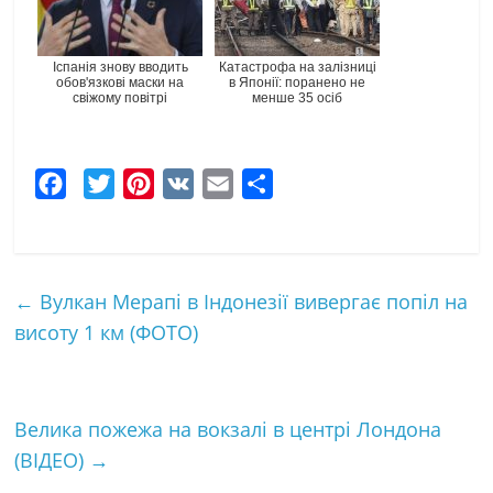
Іспанія знову вводить
Катастрофа на залізниці
обов'язкові маски на
в Японії: поранено не
свіжому повітрі
менше 35 осіб
F
T
P
V
E
Ч
a
w
i
K
m
а
c
i
n
a
с
e
t
t
i
т
←
Вулкан Мерапі в Індонезії вивергає попіл на
b
t
e
l
к
висоту 1 км (ФОТО)
o
e
r
а
o
r
e
k
s
Велика пожежа на вокзалі в центрі Лондона
t
(ВІДЕО)
→