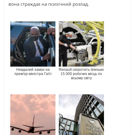
вона страждає на психічний розлад.
Невдалий замах на
Renault скоротить близько
прем'єр-міністра Гаїті
15 000 робочих місць по
всьому світу