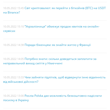
Світ криптовалют: як перейти з біткойнів (BTC) на USDT
10.05.2022 15:45
на Binance?
“Укрзалізниця” обмежує продаж квитків на онлайн-
10.05.2022 15:10
сервісах
Поради біженцям: як знайти житло у Франції
10.05.2022 14:38
Потрібно знати: скільки доведеться заплатити за
10.05.2022 14:05
неправильний викид сміття у Німеччині
Чим зайняти підлітків, щоб відвернути їхню відмінність
10.05.2022 13:33
від військової дійсності?
Poczta Polska дає можливість безкоштовно надіслати
10.05.2022 13:00
посилку в Україну