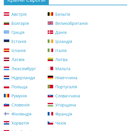
Австрія
Бельгія
Болгарія
Великобританія
Греція
Данія
Естонія
Ірландія
Іспанія
Італія
Латвія
Литва
Люксембург
Мальта
Нідерланди
Німеччина
Польща
Португалія
Румунія
Словаччина
Словенія
Угорщина
Фінляндія
Франція
Хорватія
Чехія