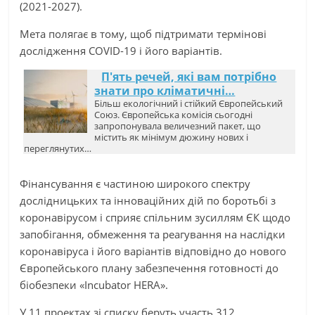
(2021-2027).
Мета полягає в тому, щоб підтримати термінові
дослідження COVID-19 і його варіантів.
П'ять речей, які вам потрібно
знати про кліматичні…
Більш екологічний і стійкий Європейський
Союз. Європейська комісія сьогодні
запропонувала величезний пакет, що
містить як мінімум дюжину нових і
переглянутих…
Фінансування є частиною широкого спектру
дослідницьких та інноваційних дій по боротьбі з
коронавірусом і сприяє спільним зусиллям ЄК щодо
запобігання, обмеження та реагування на наслідки
коронавіруса і його варіантів відповідно до нового
Європейського плану забезпечення готовності до
біобезпеки «Incubator HERA».
У 11 проектах зі списку беруть участь 312