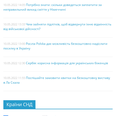
Потрібно знати: скільки доведеться заплатити за
10.05.2022 14:05
неправильний викид сміття у Німеччині
Чим зайняти підлітків, щоб відвернути їхню відмінність
10.05.2022 13:33
від військової дійсності?
Poczta Polska дає можливість безкоштовно надіслати
10.05.2022 13:00
посилку в Україну
Сербія: корисна інформація для українських біженців
10.05.2022 12:30
Поспішайте замовити квитки на безкоштовну виставу
10.05.2022 11:55
в Ла Скала
Країни СНД