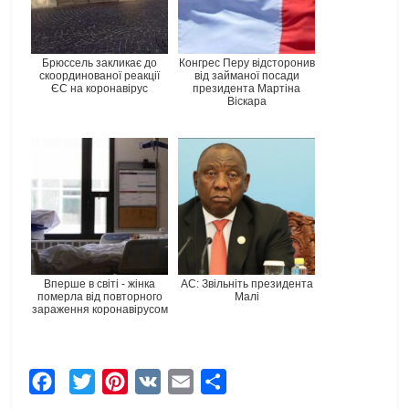
Брюссель закликає до
Конгрес Перу відсторонив
скоординованої реакції
від займаної посади
ЄС на коронавірус
президента Мартіна
Віскара
Вперше в світі - жінка
AC: Звільніть президента
померла від повторного
Малі
зараження коронавірусом
F
T
P
V
E
Ч