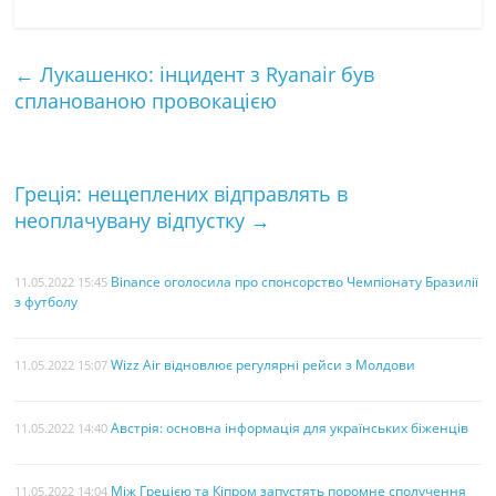
a
w
i
K
m
а
c
i
n
a
с
←
Лукашенко: інцидент з Ryanair був
e
t
t
i
т
спланованою провокацією
b
t
e
l
к
o
e
r
а
o
r
e
Греція: нещеплених відправлять в
k
s
неоплачувану відпустку
→
t
Binance оголосила про спонсорство Чемпіонату Бразилії
11.05.2022 15:45
з футболу
Wizz Air відновлює регулярні рейси з Молдови
11.05.2022 15:07
Австрія: основна інформація для українських біженців
11.05.2022 14:40
Між Грецією та Кіпром запустять поромне сполучення
11.05.2022 14:04