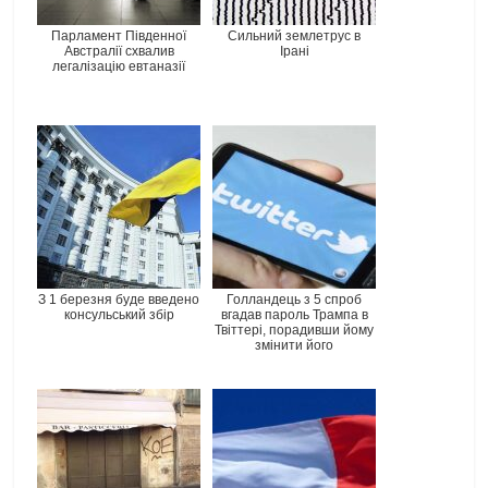
Парламент Південної
Сильний землетрус в
Австралії схвалив
Ірані
легалізацію евтаназії
З 1 березня буде введено
Голландець з 5 спроб
консульський збір
вгадав пароль Трампа в
Твіттері, порадивши йому
змінити його