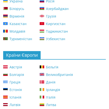
Україна
Росія
Білорусь
Азербайджан
Вірменія
Грузія
Казахстан
Киргизстан
Молдавія
Таджикистан
Туркменістан
Узбекистан
Країни Європи
Австрія
Бельгія
Болгарія
Великобританія
Греція
Данія
Естонія
Ірландія
Іспанія
Італія
Латвія
Литва