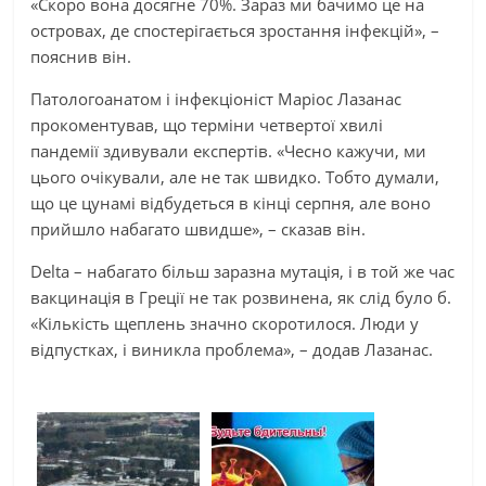
«Скоро вона досягне 70%. Зараз ми бачимо це на
островах, де спостерігається зростання інфекцій», –
пояснив він.
Патологоанатом і інфекціоніст Маріос Лазанас
прокоментував, що терміни четвертої хвилі
пандемії здивували експертів. «Чесно кажучи, ми
цього очікували, але не так швидко. Тобто думали,
що це цунамі відбудеться в кінці серпня, але воно
прийшло набагато швидше», – сказав він.
Delta – набагато більш заразна мутація, і в той же час
вакцинація в Греції не так розвинена, як слід було б.
«Кількість щеплень значно скоротилося. Люди у
відпустках, і виникла проблема», – додав Лазанас.