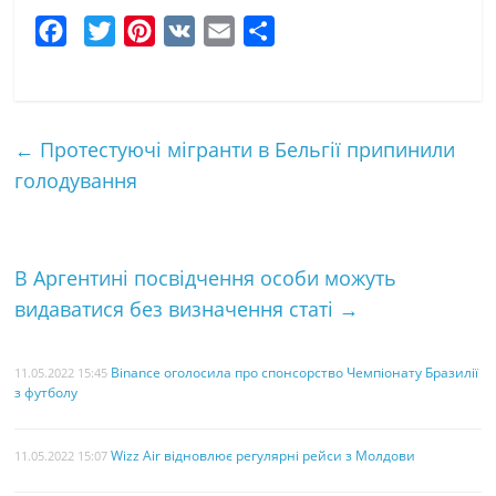
F
T
P
V
E
Ч
a
w
i
K
m
а
c
i
n
a
с
e
t
t
i
т
←
Протестуючі мігранти в Бельгії припинили
b
t
e
l
к
голодування
o
e
r
а
o
r
e
k
s
В Аргентині посвідчення особи можуть
t
видаватися без визначення статі
→
Binance оголосила про спонсорство Чемпіонату Бразилії
11.05.2022 15:45
з футболу
Wizz Air відновлює регулярні рейси з Молдови
11.05.2022 15:07