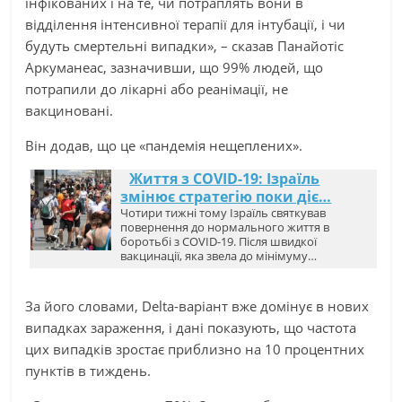
інфікованих і на те, чи потраплять вони в
відділення інтенсивної терапії для інтубації, і чи
будуть смертельні випадки», – сказав Панайотіс
Аркуманеас, зазначивши, що 99% людей, що
потрапили до лікарні або реанімації, не
вакциновані.
Він додав, що це «пандемія нещеплених».
Життя з COVID-19: Ізраїль
змінює стратегію поки діє…
Чотири тижні тому Ізраїль святкував
повернення до нормального життя в
боротьбі з COVID-19. Після швидкої
вакцинації, яка звела до мінімуму…
За його словами, Delta-варіант вже домінує в нових
випадках зараження, і дані показують, що частота
цих випадків зростає приблизно на 10 процентних
пунктів в тиждень.