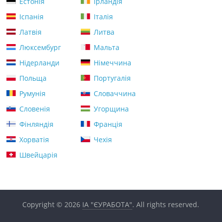
Естонія
Ірландія
Іспанія
Італія
Латвія
Литва
Люксембург
Мальта
Нідерланди
Німеччина
Польща
Португалія
Румунія
Словаччина
Словенія
Угорщина
Фінляндія
Франція
Хорватія
Чехія
Швейцарія
Copyright © 2026
ІА "ЄУРАБОТА"
. All rights reserved.