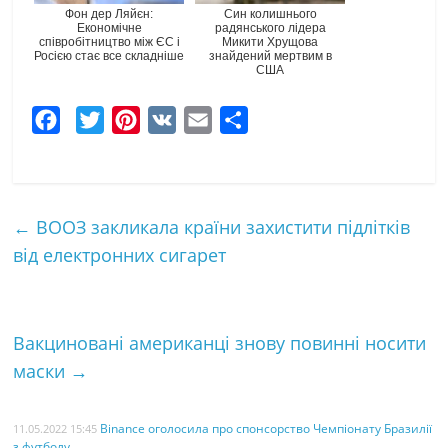
Фон дер Ляйєн:
Син колишнього
Економічне
радянського лідера
співробітництво між ЄС і
Микити Хрущова
Росією стає все складніше
знайдений мертвим в
США
F
T
P
V
E
Ч
a
w
i
K
m
а
c
i
n
a
с
e
t
t
i
т
←
ВООЗ закликала країни захистити підлітків
b
t
e
l
к
від електронних сигарет
o
e
r
а
o
r
e
k
s
Вакциновані американці знову повинні носити
t
маски
→
Binance оголосила про спонсорство Чемпіонату Бразилії
11.05.2022 15:45
з футболу