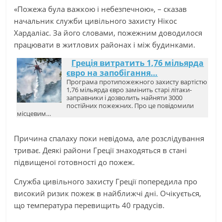
«Пожежа була важкою і небезпечною», – сказав
начальник служби цивільного захисту Нікос
Хардаліас. За його словами, пожежним доводилося
працювати в житлових районах і між будинками.
Греція витратить 1,76 мільярда
євро на запобігання…
Програма протипожежного захисту вартістю
1,76 мільярда євро замінить старі літаки-
заправники і дозволить найняти 3000
постійних пожежних. Про це повідомили
місцевим…
Причина спалаху поки невідома, але розслідування
триває. Деякі райони Греції знаходяться в стані
підвищеної готовності до пожеж.
Служба цивільного захисту Греції попередила про
високий ризик пожеж в найближчі дні. Очікується,
що температура перевищить 40 градусів.