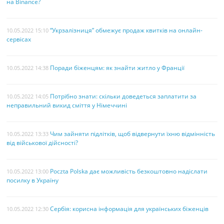
на Binance?
“Укрзалізниця” обмежує продаж квитків на онлайн-
10.05.2022 15:10
сервісах
Поради біженцям: як знайти житло у Франції
10.05.2022 14:38
Потрібно знати: скільки доведеться заплатити за
10.05.2022 14:05
неправильний викид сміття у Німеччині
Чим зайняти підлітків, щоб відвернути їхню відмінність
10.05.2022 13:33
від військової дійсності?
Poczta Polska дає можливість безкоштовно надіслати
10.05.2022 13:00
посилку в Україну
Сербія: корисна інформація для українських біженців
10.05.2022 12:30