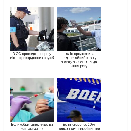
В ЄС проводять першу
Італія продовжила
місію прикордонних служб
надзвичайний стан у
зв'язку з COVID-19 до
кінця року
Великобританія: якщо ви
Боїнг скорочує 10%
контактуєте з
персоналу і виробництво