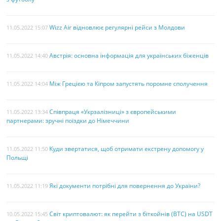
Wizz Air відновлює регулярні рейси з Молдови
11.05.2022 15:07
Австрія: основна інформація для українських біженців
11.05.2022 14:40
Між Грецією та Кіпром запустять поромне сполучення
11.05.2022 14:04
Співпраця «Укрзалізниці» з європейськими
11.05.2022 13:34
партнерами: зручні поїздки до Німеччини
Куди звертатися, щоб отримати екстрену допомогу у
11.05.2022 11:50
Польщі
Які документи потрібні для повернення до України?
11.05.2022 11:19
Світ криптовалют: як перейти з біткойнів (BTC) на USDT
10.05.2022 15:45