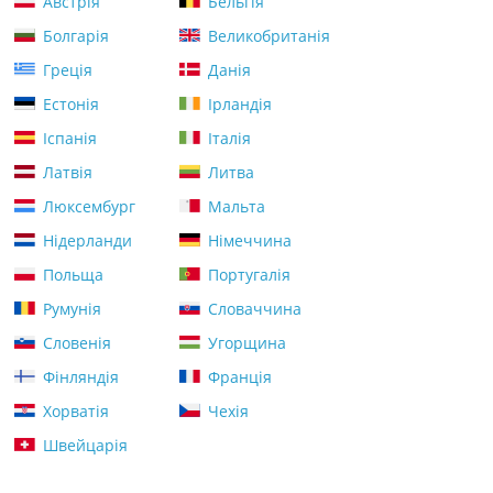
Австрія
Бельгія
Болгарія
Великобританія
Греція
Данія
Естонія
Ірландія
Іспанія
Італія
Латвія
Литва
Люксембург
Мальта
Нідерланди
Німеччина
Польща
Португалія
Румунія
Словаччина
Словенія
Угорщина
Фінляндія
Франція
Хорватія
Чехія
Швейцарія