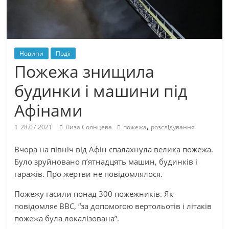
Новини
Події
Пожежа знищила
будинки і машини під
Афінами
,
28.07.2021
Лиза Солнцева
пожежа
розслідування
Вчора на північ від Афін спалахнула велика пожежа.
Було зруйновано п’ятнадцять машин, будинків і
гаражів. Про жертви не повідомлялося.
Пожежу гасили понад 300 пожежників. Як
повідомляє BBC, “за допомогою вертольотів і літаків
пожежа була локалізована”.