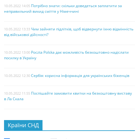
Потрібно знати: скільки доведеться заплатити за
10.05.2022 14:05
неправильний викид сміття у Німеччині
Чим зайняти підлітків, щоб відвернути їхню відмінність
10.05.2022 13:33
від військової дійсності?
Poczta Polska дає можливість безкоштовно надіслати
10.05.2022 13:00
посилку в Україну
Сербія: корисна інформація для українських біженців
10.05.2022 12:30
Поспішайте замовити квитки на безкоштовну виставу
10.05.2022 11:55
в Ла Скала
Країни СНД