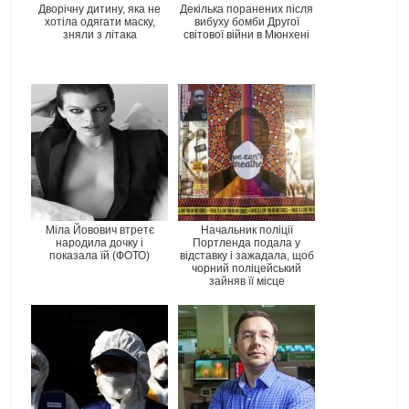
Дворічну дитину, яка не
Декілька поранених після
хотіла одягати маску,
вибуху бомби Другої
зняли з літака
світової війни в Мюнхені
Міла Йовович втретє
Начальник поліції
народила дочку і
Портленда подала у
показала їй (ФОТО)
відставку і зажадала, щоб
чорний поліцейський
зайняв її місце