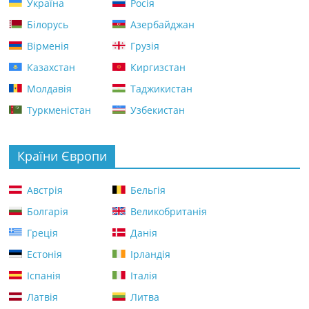
Україна
Росія
Білорусь
Азербайджан
Вірменія
Грузія
Казахстан
Киргизстан
Молдавія
Таджикистан
Туркменістан
Узбекистан
Країни Європи
Австрія
Бельгія
Болгарія
Великобританія
Греція
Данія
Естонія
Ірландія
Іспанія
Італія
Латвія
Литва