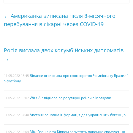
c
i
n
a
с
e
t
t
i
т
←
Американка виписана після 8-місячного
b
t
e
l
к
перебування в лікарні через COVID-19
o
e
r
а
o
r
e
k
s
Росія вислала двох колумбійських дипломатів
t
→
Binance оголосила про спонсорство Чемпіонату Бразилії
11.05.2022 15:45
з футболу
Wizz Air відновлює регулярні рейси з Молдови
11.05.2022 15:07
Австрія: основна інформація для українських біженців
11.05.2022 14:40
Між Грецією та Кіпром запустять поромне сполучення
11.05.2022 14:04