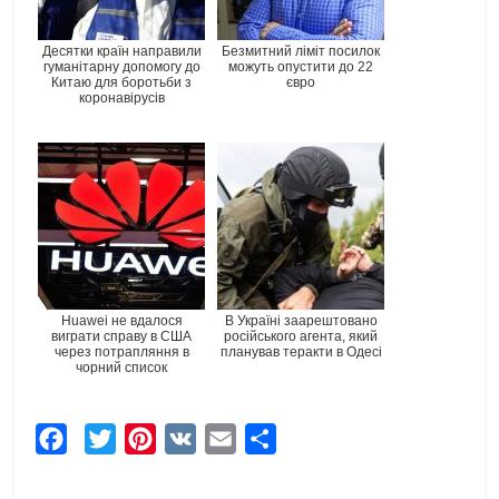
Десятки країн направили
Безмитний ліміт посилок
гуманітарну допомогу до
можуть опустити до 22
Китаю для боротьби з
євро
коронавірусів
Huawei не вдалося
В Україні заарештовано
виграти справу в США
російського агента, який
через потрапляння в
планував теракти в Одесі
чорний список
F
T
P
V
E
Ч
a
w
i
K
m
а