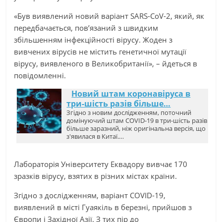
«Був виявлений новий варіант SARS-CoV-2, який, як
передбачається, пов’язаний з швидким
збільшенням інфекційності вірусу. Жоден з
вивчених вірусів не містить генетичної мутації
вірусу, виявленого в Великобританії», – йдеться в
повідомленні.
Новий штам коронавіруса в
три-шість разів більше…
Згідно з новим дослідженням, поточний
домінуючий штам COVID-19 в три-шість разів
більше заразний, ніж оригінальна версія, що
з'явилася в Китаї.…
Лабораторія Університету Еквадору вивчає 170
зразків вірусу, взятих в різних містах країни.
Згідно з дослідженням, варіант COVID-19,
виявлений в місті Гуаякіль в березні, прийшов з
Європи і Західної Азії. З тих пір до