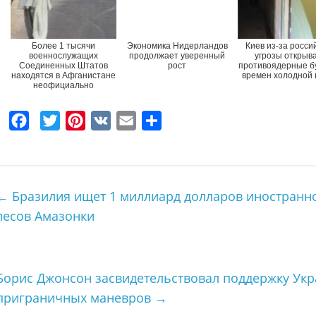
Более 1 тысячи
Экономика Нидерландов
Киев из-за росси
военнослужащих
продолжает уверенный
угрозы открыв
Соединенных Штатов
рост
противоядерные б
находятся в Афганистане
времен холодной
неофициально
F
T
P
V
E
О
a
w
i
K
m
т
c
i
n
a
п
e
t
t
i
р
←
Бразилия ищет 1 миллиард долларов иностранн
b
t
e
l
а
лесов Амазонки
o
e
r
в
o
r
e
и
k
s
т
Борис Джонсон засвидетельствовал поддержку Укр
t
ь
приграничных маневров
→