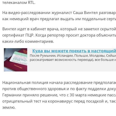
телеканалом RTL.
На видео-расследовании журналист Саша Винтел разговари
как немецкий врач предлагал выдать им поддельные серт
Винтел идет в кабинет врача, который не заметил скрыт
сертификат ПЦР. Когда репортер просит доктора объяснить, 
каких-либо комментариев.
Куда вы можете поехать в настоящи
После Румынии, Исландии, Польши, Молдовы, Сейше
рассматривает возможность переезда), все больше 
Национальная полиция начала расследование предполага
против общественного здоровья и по факту подделки док
Германии приняло решение, что с 30 марта немецкие пас
отрицательный тест на коронавирус перед посадкой и, так
землю.