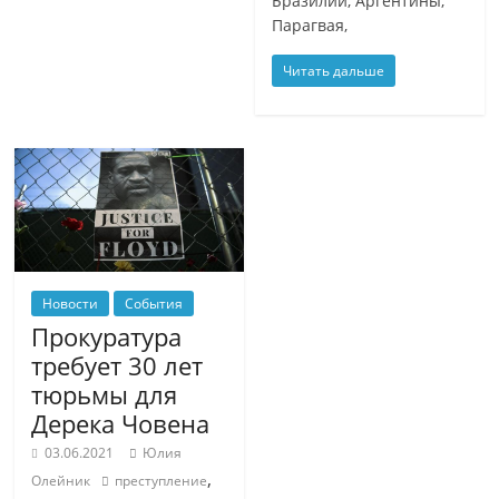
Бразилии, Аргентины,
Парагвая,
Читать дальше
Новости
События
Прокуратура
требует 30 лет
тюрьмы для
Дерека Човена
03.06.2021
Юлия
,
Олейник
преступление