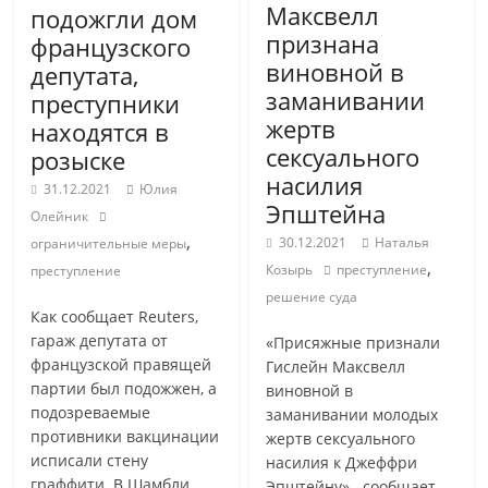
Максвелл
подожгли дом
признана
французского
виновной в
депутата,
заманивании
преступники
жертв
находятся в
сексуального
розыске
насилия
31.12.2021
Юлия
Эпштейна
Олейник
,
30.12.2021
Наталья
ограничительные меры
,
Козырь
преступление
преступление
решение суда
Как сообщает Reuters,
гараж депутата от
«Присяжные признали
французской правящей
Гислейн Максвелл
партии был подожжен, а
виновной в
подозреваемые
заманивании молодых
противники вакцинации
жертв сексуального
исписали стену
насилия к Джеффри
граффити. В Шамбли,
Эпштейну»,- сообщает