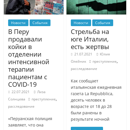
Новости
События
Новости
События
В Перу
Стрельба на
продавали
юге Италии,
койки в
есть жертвы
отделении
21.07.2021
Юлия
интенсивной
,
Олейник
преступление
терапии
расследование
пациентам с
Как сообщает
COVID-19
итальянская ежедневная
22.07.2021
Лиза
газета La Repubblica,
,
Солнцева
преступление
десять человек в
возрасте от 18 до 28
расследование
были ранены в
«Перуанская полиция
результате ночной
заявляет, что она