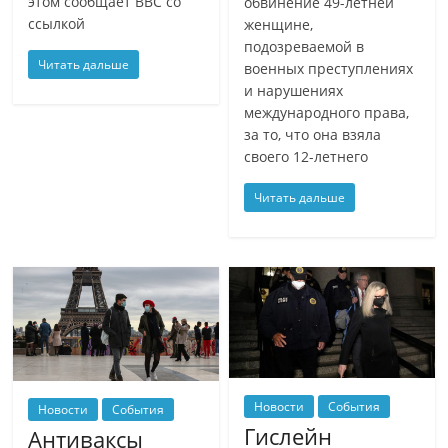
этом сообщает BBC со
обвинение 49-летней
ссылкой
женщине,
подозреваемой в
Читать дальше
военных преступлениях
и нарушениях
международного права,
за то, что она взяла
своего 12-летнего
Читать дальше
Новости
События
Новости
События
Гислейн
Антиваксы