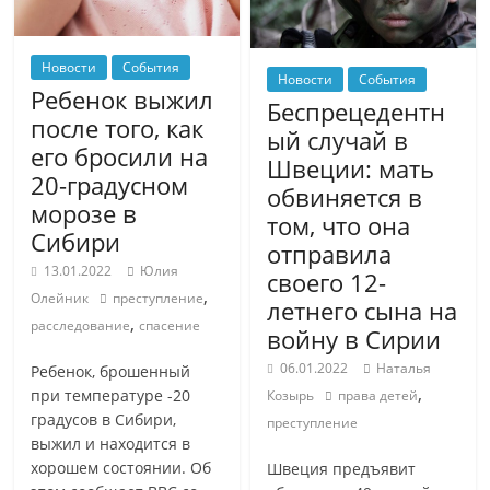
Новости
События
Новости
События
Ребенок выжил
Беспрецедентн
после того, как
ый случай в
его бросили на
Швеции: мать
20-градусном
обвиняется в
морозе в
том, что она
Сибири
отправила
13.01.2022
Юлия
своего 12-
,
Олейник
преступление
летнего сына на
,
расследование
спасение
войну в Сирии
06.01.2022
Наталья
Ребенок, брошенный
,
при температуре -20
Козырь
права детей
градусов в Сибири,
преступление
выжил и находится в
хорошем состоянии. Об
Швеция предъявит