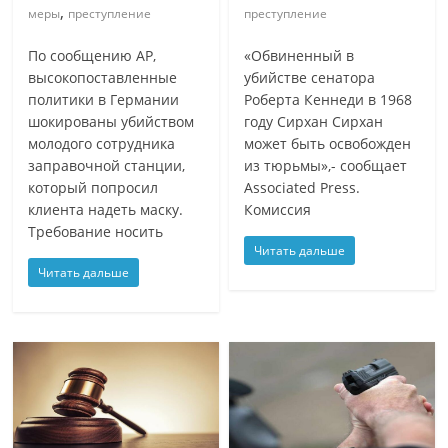
,
меры
преступление
преступление
По сообщению AP,
«Обвиненный в
высокопоставленные
убийстве сенатора
политики в Германии
Роберта Кеннеди в 1968
шокированы убийством
году Сирхан Сирхан
молодого сотрудника
может быть освобожден
заправочной станции,
из тюрьмы»,- сообщает
который попросил
Associated Press.
клиента надеть маску.
Комиссия
Требование носить
Читать дальше
Читать дальше