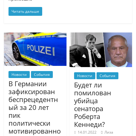
Читать дальше
Новости
События
Новости
События
В Германии
Будет ли
зафиксирован
помилован
беспрецедентн
убийца
ый за 20 лет
сенатора
пик
Роберта
политически
Кеннеди?
мотивированно
14.01.2022
Лиза