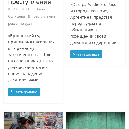
преступлении
«Оскар» Альберто Рако
04.08.2021
Лиза
из города Росарио,
,
Солнцева
преступление
Аргентина, предстал
перед судом по
решение суда
обвинению в
«Британский суд
похищении своей
приговорил насильника
девушки и содержании
к тюремному
заключению на 11 лет
Читать дальше
на основании ДНК его
дочери, зачатой ​​во
время нападения
десятилетиями
Читать дальше