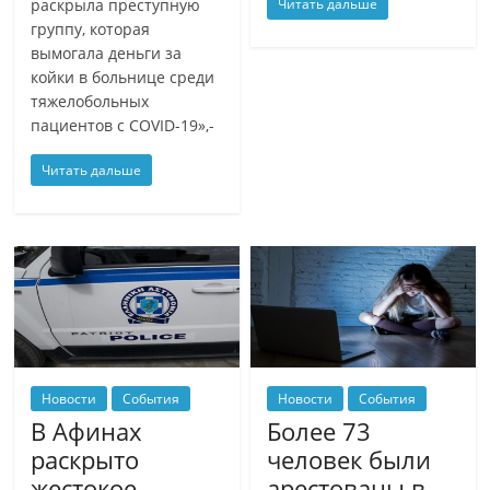
раскрыла преступную
Читать дальше
группу, которая
вымогала деньги за
койки в больнице среди
тяжелобольных
пациентов с COVID-19»,-
Читать дальше
Новости
События
Новости
События
В Афинах
Более 73
раскрыто
человек были
жестокое
арестованы в