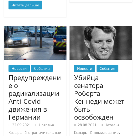
Читать дальше
Новости
События
Новости
События
Предупреждени
Убийца
е о
сенатора
радикализации
Роберта
Anti-Covid
Кеннеди может
движения в
быть
Германии
освобожден
22.09.2021
Наталья
28.08.2021
Наталья
,
Козырь
ограничительные
Козырь
помилование