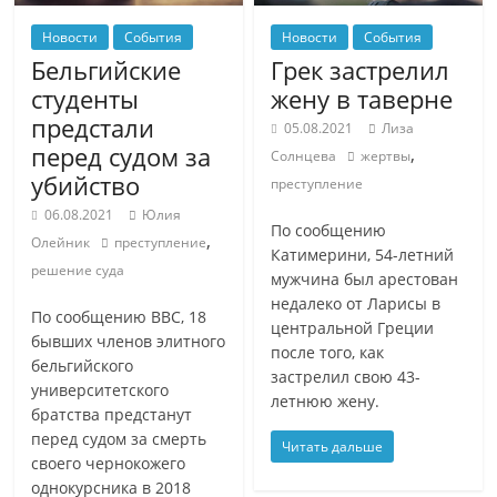
Новости
События
Новости
События
Бельгийские
Грек застрелил
студенты
жену в таверне
предстали
05.08.2021
Лиза
перед судом за
,
Солнцева
жертвы
убийство
преступление
06.08.2021
Юлия
По сообщению
,
Олейник
преступление
Катимерини, 54-летний
решение суда
мужчина был арестован
недалеко от Ларисы в
По сообщению BBC, 18
центральной Греции
бывших членов элитного
после того, как
бельгийского
застрелил свою 43-
университетского
летнюю жену.
братства предстанут
перед судом за смерть
Читать дальше
своего чернокожего
однокурсника в 2018