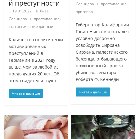
й преступности
,
Солнцева
преступление
19.01.2022
Лиза
приговор
,
Солнцева
преступление
Губернатор Калифорнии
статистические данные
Гэвин Ньюсом отказался
условно-досрочно
Количество политически
освободить Сирхана
мотивированных
Сирхана, палестинского
преступлений в
беженца, отбывающего
Германии в 2021 году
пожизненный срок за
выше, чем за любой из
убийство сенатора
предыдущих 20 лет. Об
Роберта Ф. Кеннеди
этом свидетельствуют
Читать дальше
Читать дальше