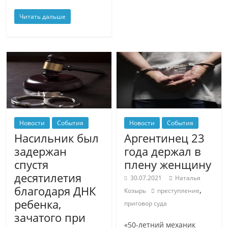
Читать дальше
Новости
События
Новости
События
Насильник был
Аргентинец 23
задержан
года держал в
спустя
плену женщину
десятилетия
30.07.2021
Наталья
благодаря ДНК
,
Козырь
преступление
ребенка,
приговор суда
зачатого при
«50-летний механик