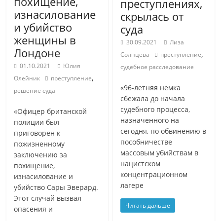
похищение,
преступлениях,
изнасилование
скрылась от
и убийство
суда
женщины в
30.09.2021
Лиза
Лондоне
,
Солнцева
преступление
01.10.2021
Юлия
судебное расследование
,
Олейник
преступление
«96-летняя немка
решение суда
сбежала до начала
судебного процесса,
«Офицер британской
назначенного на
полиции был
сегодня, по обвинению в
приговорен к
пособничестве
пожизненному
массовым убийствам в
заключению за
нацистском
похищение,
концентрационном
изнасилование и
лагере
убийство Сары Эверард.
Этот случай вызвал
Читать дальше
опасения и