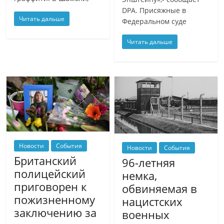
DPA. Присяжные в
Читать дальше
Федеральном суде
Читать дальше
Новости
События
Новости
События
Британский
96-летняя
полицейский
немка,
приговорен к
обвиняемая в
пожизненному
нацистских
заключению за
военных