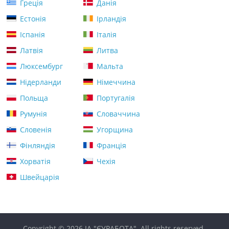
Греція
Данія
Естонія
Ірландія
Іспанія
Італія
Латвія
Литва
Люксембург
Мальта
Нідерланди
Німеччина
Польща
Португалія
Румунія
Словаччина
Словенія
Угорщина
Фінляндія
Франція
Хорватія
Чехія
Швейцарія
Copyright © 2026
ІА "ЄУРАБОТА"
. All rights reserved.