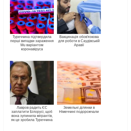
Туреччина підтвердила
Вакцинація обов'язкова
перші випадки зараження
для роботи в Саудівській
Mu варіантом
Аравії
коронавіруса
Лавров радить ЄС
Земельні ділянки в
заплатити Білорусі, щоб
Німеччині подорожчали
вона зупинила мігрантів,
як це зробила Туреччина