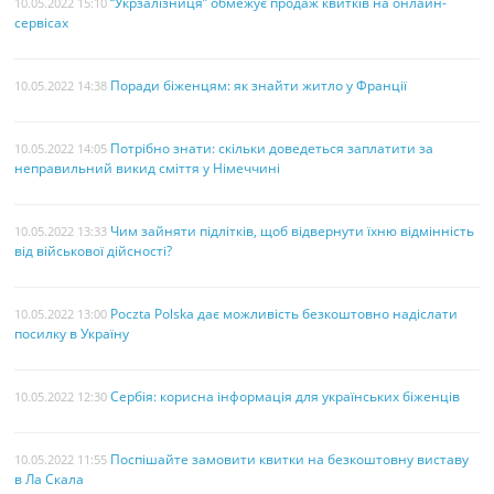
“Укрзалізниця” обмежує продаж квитків на онлайн-
10.05.2022 15:10
сервісах
Поради біженцям: як знайти житло у Франції
10.05.2022 14:38
Потрібно знати: скільки доведеться заплатити за
10.05.2022 14:05
неправильний викид сміття у Німеччині
Чим зайняти підлітків, щоб відвернути їхню відмінність
10.05.2022 13:33
від військової дійсності?
Poczta Polska дає можливість безкоштовно надіслати
10.05.2022 13:00
посилку в Україну
Сербія: корисна інформація для українських біженців
10.05.2022 12:30
Поспішайте замовити квитки на безкоштовну виставу
10.05.2022 11:55
в Ла Скала