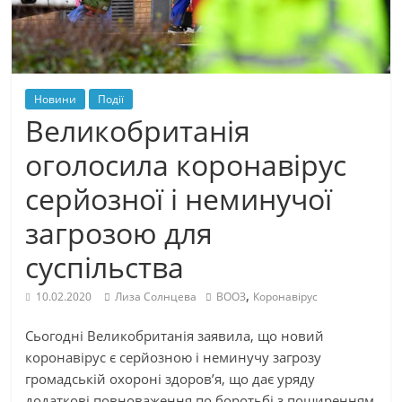
Новини
Події
Великобританія
оголосила коронавірус
серйозної і неминучої
загрозою для
суспільства
,
10.02.2020
Лиза Солнцева
ВООЗ
Коронавірус
Сьогодні Великобританія заявила, що новий
коронавірус є серйозною і неминучу загрозу
громадській охороні здоров’я, що дає уряду
додаткові повноваження по боротьбі з поширенням