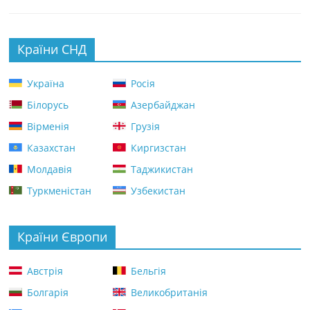
Країни СНД
Україна
Росія
Білорусь
Азербайджан
Вірменія
Грузія
Казахстан
Киргизстан
Молдавія
Таджикистан
Туркменістан
Узбекистан
Країни Європи
Австрія
Бельгія
Болгарія
Великобританія