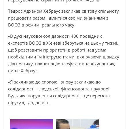
Тедрос Адханом Хебраус закликав світову спільноту
працювати разом і ділитися своїми знаннями з
ВООЗ в режимі реального часу.
«В дусі наукової солідарності 400 провідних
експертів ВООЗ в Женеві зберуться на цьому тижні,
щоб розставити пріоритети в роботі над усіма
необхідними їм інструментами, включаючи швидку
діагностику, вакцинацію та ефективне лікування»,-
пише Хебраус.
«Я закликаю до спокою і знову закликаю до
солідарності – людської, фінансової та наукової.
Будь-яке порушення солідарності – це перемога
вірусу »,- додав він.