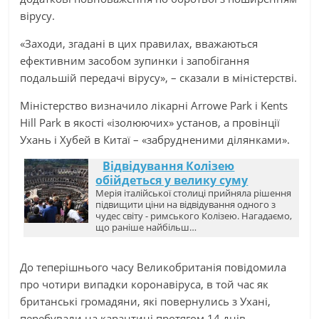
вірусу.
«Заходи, згадані в цих правилах, вважаються
ефективним засобом зупинки і запобігання
подальшій передачі вірусу», – сказали в міністерстві.
Міністерство визначило лікарні Arrowe Park і Kents
Hill Park в якості «ізолюючих» установ, а провінції
Ухань і Хубей в Китаї – «забрудненими ділянками».
Відвідування Колізею
обійдеться у велику суму
Мерія італійської столиці прийняла рішення
підвищити ціни на відвідування одного з
чудес світу - римського Колізею. Нагадаємо,
що раніше найбільш…
До теперішнього часу Великобританія повідомила
про чотири випадки коронавіруса, в той час як
британські громадяни, які повернулись з Ухані,
перебували на карантині протягом 14 днів.