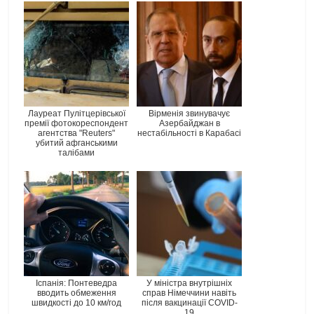
Лауреат Пулітцерівської
Вірменія звинувачує
премії фотокореспондент
Азербайджан в
агентства "Reuters"
нестабільності в Карабасі
убитий афганськими
талібами
Іспанія: Понтеведра
У міністра внутрішніх
вводить обмеження
справ Німеччини навіть
швидкості до 10 км/год
після вакцинації COVID-
19