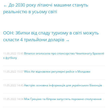
←
До 2030 року літаючі машини стануть
b
t
e
l
к
реальністю в усьому світі
o
e
r
а
o
r
e
k
s
ООН: Збитки від спаду туризму в світі можуть
t
скласти 4 трильйони доларів
→
Binance оголосила про спонсорство Чемпіонату Бразилії
11.05.2022 15:45
з футболу
Wizz Air відновлює регулярні рейси з Молдови
11.05.2022 15:07
Австрія: основна інформація для українських біженців
11.05.2022 14:40
Між Грецією та Кіпром запустять поромне сполучення
11.05.2022 14:04