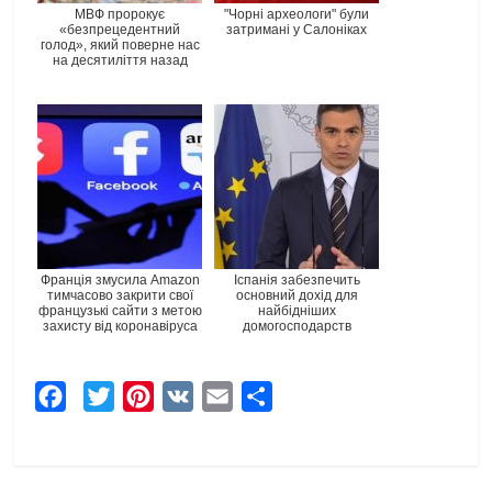
МВФ пророкує
"Чорні археологи" були
«безпрецедентний
затримані у Салоніках
голод», який поверне нас
на десятиліття назад
Франція змусила Amazon
Іспанія забезпечить
тимчасово закрити свої
основний дохід для
французькі сайти з метою
найбідніших
захисту від коронавіруса
домогосподарств
F
T
P
V
E
Ч
a
w
i
K
m
а
c
i
n
a
с
e
t
t
i
т