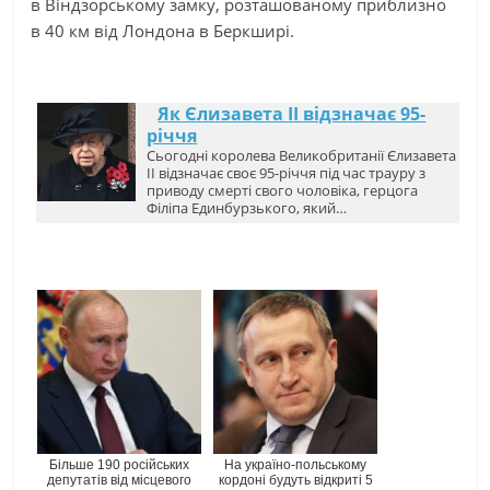
в Віндзорському замку, розташованому приблизно
в 40 км від Лондона в Беркширі.
Як Єлизавета II відзначає 95-
річчя
Сьогодні королева Великобританії Єлизавета
II відзначає своє 95-річчя під час трауру з
приводу смерті свого чоловіка, герцога
Філіпа Единбурзького, який…
Більше 190 російських
На україно-польському
депутатів від місцевого
кордоні будуть відкриті 5