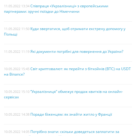
Співпраця «Укрзалізниці» з європейськими
11.05.2022 13:34
партнерами: зручні поїздки до Німеччини
Куди звертатися, щоб отримати екстрену допомогу у
11.05.2022 11:50
Польщі
Які документи потрібні для повернення до України?
11.05.2022 11:19
Світ криптовалют: як перейти з біткойнів (BTC) на USDT
10.05.2022 15:45
на Binance?
“Укрзалізниця” обмежує продаж квитків на онлайн-
10.05.2022 15:10
сервісах
Поради біженцям: як знайти житло у Франції
10.05.2022 14:38
Потрібно знати: скільки доведеться заплатити за
10.05.2022 14:05