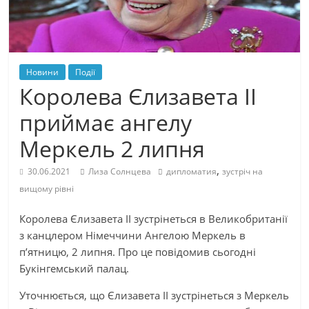
Новини
Події
Королева Єлизавета II
приймає ангелу
Меркель 2 липня
,
30.06.2021
Лиза Солнцева
дипломатия
зустріч на
вищому рівні
Королева Єлизавета II зустрінеться в Великобританії
з канцлером Німеччини Ангелою Меркель в
п’ятницю, 2 липня. Про це повідомив сьогодні
Букінгемський палац.
Уточнюється, що Єлизавета II зустрінеться з Меркель