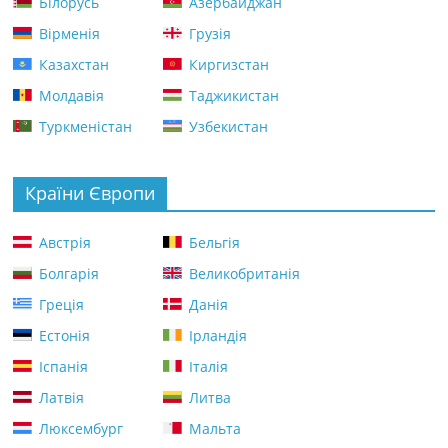
Білорусь
Азербайджан
Вірменія
Грузія
Казахстан
Киргизстан
Молдавія
Таджикистан
Туркменістан
Узбекистан
Країни Європи
Австрія
Бельгія
Болгарія
Великобританія
Греція
Данія
Естонія
Ірландія
Іспанія
Італія
Латвія
Литва
Люксембург
Мальта