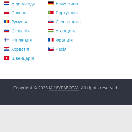
Нідерланди
Німеччина
Польща
Португалія
Румунія
Словаччина
Словенія
Угорщина
Фінляндія
Франція
Хорватія
Чехія
Швейцарія
Copyright © 2026
ІА "ЄУРАБОТА"
. All rights reserved.