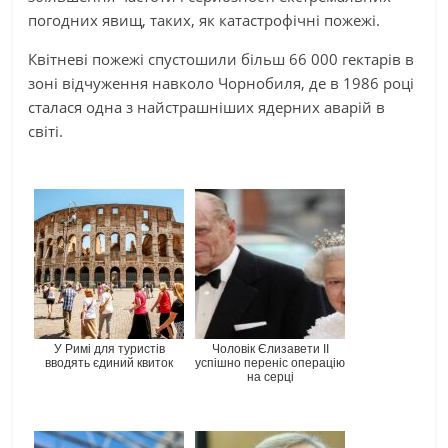
погодних явищ, таких, як катастрофічні пожежі.
Квітневі пожежі спустошили більш 66 000 гектарів в
зоні відчуження навколо Чорнобиля, де в 1986 році
сталася одна з найстрашніших ядерних аварій в
світі.
У Римі для туристів
Чоловік Єлизавети II
вводять єдиний квиток
успішно переніс операцію
на серці