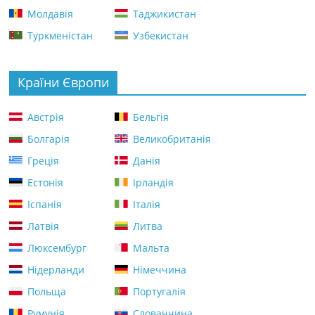
Молдавія
Таджикистан
Туркменістан
Узбекистан
Країни Європи
Австрія
Бельгія
Болгарія
Великобританія
Греція
Данія
Естонія
Ірландія
Іспанія
Італія
Латвія
Литва
Люксембург
Мальта
Нідерланди
Німеччина
Польща
Португалія
Румунія
Словаччина