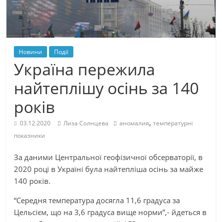
Новини
Події
Україна пережила
найтеплішу осінь за 140
років
,
03.12.2020
Лиза Солнцева
аномалия
температурні
показники
За даними Центральної геофізичної обсерваторії, в
2020 році в Україні була найтепліша осінь за майже
140 років.
“Середня температура досягла 11,6 градуса за
Цельсієм, що на 3,6 градуса вище норми”,- йдеться в