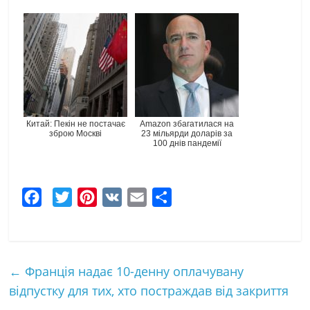
Китай: Пекін не постачає
Amazon збагатилася на
зброю Москві
23 мільярди доларів за
100 днів пандемії
F
T
P
V
E
Ч
a
w
i
K
m
а
c
i
n
a
с
e
t
t
i
т
←
Франція надає 10-денну оплачувану
b
t
e
l
к
відпустку для тих, хто постраждав від закриття
o
e
r
а