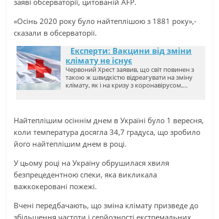
заяві обсерваторії, цитованій AFP.
«Осінь 2020 року було найтеплішою з 1881 року»,-
сказали в обсерваторії.
Експерти: Вакцини від зміни
клімату не існує
Червоний Хрест заявив, що світ повинен з
такою ж швидкістю відреагувати на зміну
клімату, як і на кризу з коронавірусом,…
Найтеплішим осіннім днем ​​в Україні було 1 вересня,
коли температура досягла 34,7 градуса, що зробило
його найтеплішим днем ​​в році.
У цьому році на Україну обрушилася хвиля
безпрецедентною спеки, яка викликала
важкокеровані пожежі.
Вчені передбачають, що зміна клімату призведе до
збільшення частоти і серйозності екстремальних