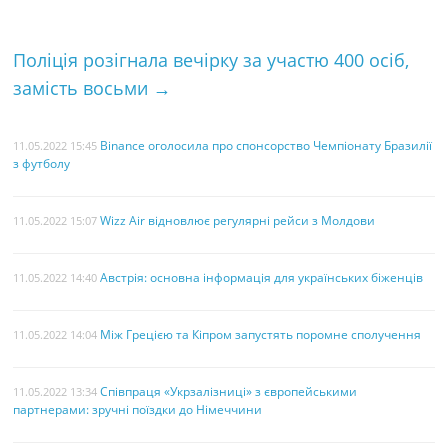
o
r
e
k
s
Поліція розігнала вечірку за участю 400 осіб,
t
замість восьми
→
Binance оголосила про спонсорство Чемпіонату Бразилії
11.05.2022 15:45
з футболу
Wizz Air відновлює регулярні рейси з Молдови
11.05.2022 15:07
Австрія: основна інформація для українських біженців
11.05.2022 14:40
Між Грецією та Кіпром запустять поромне сполучення
11.05.2022 14:04
Співпраця «Укрзалізниці» з європейськими
11.05.2022 13:34
партнерами: зручні поїздки до Німеччини