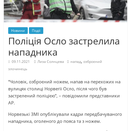
Новини
Події
Поліція Осло застрелила
нападника
,
09.11.2021
Лиза Солнцева
напад
озброєний
злочинець
“Чоловік, озброєний ножем, напав на перехожих на
вулицях столиці Норвегії Осло, після чого був
застрелений поліцією”, – повідомили представники
AP.
Норвезькі ЗМІ опублікували кадри передбачуваного
нападника, оголеного до пояса та з ножем.