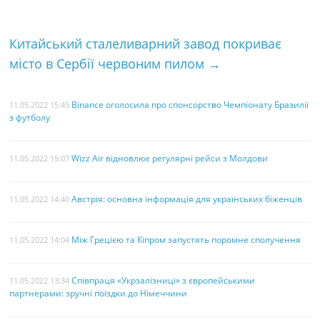
o
r
e
k
s
Китайський сталеливарний завод покриває
t
місто в Сербії червоним пилом
→
Binance оголосила про спонсорство Чемпіонату Бразилії
11.05.2022 15:45
з футболу
Wizz Air відновлює регулярні рейси з Молдови
11.05.2022 15:07
Австрія: основна інформація для українських біженців
11.05.2022 14:40
Між Грецією та Кіпром запустять поромне сполучення
11.05.2022 14:04
Співпраця «Укрзалізниці» з європейськими
11.05.2022 13:34
партнерами: зручні поїздки до Німеччини