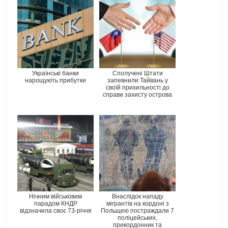
Українські банки
Сполучені Штати
нарощують прибутки
запевнили Тайвань у
своїй прихильності до
справи захисту острова
Нічним військовим
Внаслідок нападу
парадом КНДР
мігрантів на кордоні з
відзначила своє 73-річчя
Польщею постраждали 7
поліцейських,
прикордонник та