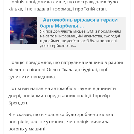
Поліція повідомила лише, що постраждалих було
кілька, і не надала інформації про їхній стан.
Автомобіль врізався в тераси
барів Марбельї,…
Як повідомляють місцеві ЗМІ з посиланням
на світові інформаційні агентства, сьогодні
щонайменше дев'ять осіб були поранені,
деякі серйозно - в…
Поліція повідомляє, що патрульна машина в районі
Біслет на півночі Осло в’їхала до будівлі, щоб
зупинити нападника.
Потім він напав на автомобіль і зумів відчинити
двері, повідомив представник поліції Торгейр
Бренден.
Він сказав, що в чоловіка було зроблено кілька
пострілів, але не уточнив, чи поліція виявила
вогонь у машині.