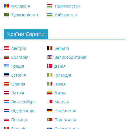
Молдавія
Таджикистан
Туркменістан
Узбекистан
Країни Європи
Австрія
Бельгія
Болгарія
Великобританія
Греція
Данія
Естонія
Ірландія
Іспанія
Італія
Латвія
Литва
Люксембург
Мальта
Нідерланди
Німеччина
Польща
Португалія
Румунія
Словаччина