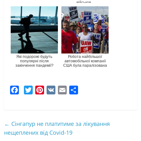
військов...
Які подорожі будуть
Робота найбільшої
популярні після
автомобільної компанії
закінчення пандемії?
США була паралізована
F
T
P
V
E
Ч
a
w
i
K
m
а
c
i
n
a
с
e
t
t
i
т
←
Сінгапур не платитиме за лікування
b
t
e
l
к
нещеплених від Covid-19
o
e
r
а