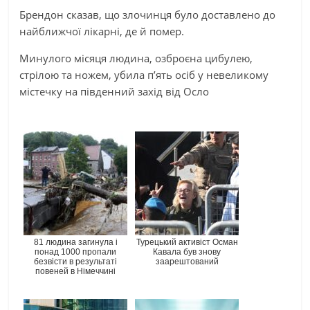
Брендон сказав, що злочинця було доставлено до
найближчої лікарні, де й помер.
Минулого місяця людина, озброєна цибулею,
стрілою та ножем, убила п’ять осіб у невеликому
містечку на південний захід від Осло
81 людина загинула і
Турецький активіст Осман
понад 1000 пропали
Кавала був знову
безвісти в результаті
заарештований
повеней в Німеччині