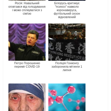
Росія: Навальний
Білорусь критикує
оговтався від голодування
"психоз" навколо
і може спілкуватися з
коронавируса,
сім'єю
футбольний сезон
відновлений
Петро Порошенко
Поліція Гонконгу
переміг COVID-19
заборонила мітинги 1
липня