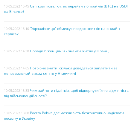
Світ криптовалют: як перейти з біткойнів (BTC) на USDT
10.05.2022 15:45
на Binance?
“Укрзалізниця” обмежує продаж квитків на онлайн-
10.05.2022 15:10
сервісах
Поради біженцям: як знайти житло у Франції
10.05.2022 14:38
Потрібно знати: скільки доведеться заплатити за
10.05.2022 14:05
неправильний викид сміття у Німеччині
Чим зайняти підлітків, щоб відвернути їхню відмінність
10.05.2022 13:33
від військової дійсності?
Poczta Polska дає можливість безкоштовно надіслати
10.05.2022 13:00
посилку в Україну