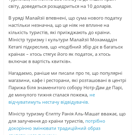
світу, доведеться розщедриться на 10 доларів.
В уряді Малайзії впевнені, що сума нового податку
настільки незначна, що це ніяк не вплине на
кількість туристів, які приїжджають до країни.
Міністр туризму і культури Малайзії Мохамаддін
Кетапі підкреслив, що «подібний збір діє в багатьох
країнах – хтось стягує його як податок, а хтось
включає в вартість квитків».
Нагадаємо, раніше ми писали про те, що популярні
магазини, кафе і ресторани, які розташовані в центрі
Парижа біля знаменитого собору Нотр-Дам де Парі,
де минулого тижня сталася пожежа,
не
відчуватимуть нестачу відвідувачів.
Міністр туризму Єгипту Ранія Аль-Машат вважає, що
для залучення до країни туристів,
потрібно
докорінно змінювати традиційний образ