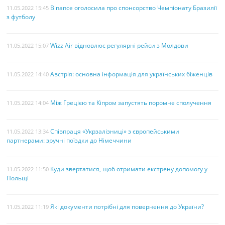
Binance оголосила про спонсорство Чемпіонату Бразилії
11.05.2022 15:45
з футболу
Wizz Air відновлює регулярні рейси з Молдови
11.05.2022 15:07
Австрія: основна інформація для українських біженців
11.05.2022 14:40
Між Грецією та Кіпром запустять поромне сполучення
11.05.2022 14:04
Співпраця «Укрзалізниці» з європейськими
11.05.2022 13:34
партнерами: зручні поїздки до Німеччини
Куди звертатися, щоб отримати екстрену допомогу у
11.05.2022 11:50
Польщі
Які документи потрібні для повернення до України?
11.05.2022 11:19