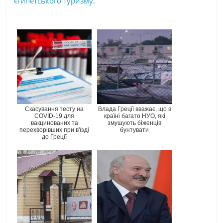
єгипетського туризму.
Скасування тесту на
Влада Греції вважає, що в
COVID-19 для
країні багато НУО, які
вакцинованих та
змушують біженців
перехворівших при в'їзді
бунтувати
до Греції