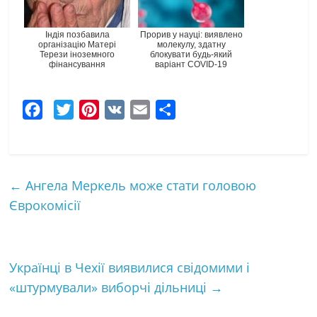
Індія позбавила
Прорив у науці: виявлено
організацію Матері
молекулу, здатну
Терези іноземного
блокувати будь-який
фінансування
варіант COVID-19
F
T
P
V
E
Ч
a
w
i
K
m
а
c
i
n
a
с
e
t
t
i
т
←
Ангела Меркель може стати головою
b
t
e
l
к
Єврокомісії
o
e
r
а
o
r
e
k
s
Українці в Чехії виявилися свідомими і
t
«штурмували» виборчі дільниці
→