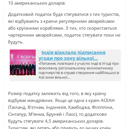
10 американських доларів.
Додатковий податок буде стягуватися з тих туристів,
які відбувають з країни регулярними авіарейсами
або круїзними кораблями. З тих, хто скористається
чартерними авіарейсами, податок стягувати поки не
будуть.
Індія відклала підписання
угоди про зону вільної…
«Питання, пов'язані з участю Індії в Угоді про
всеосяжну регіональному економічному
партнерстві в справі створення найбільшої в
Азії зони вільної…
Розмір податку залежить від того, в яку країну
відбуває мандрівник. Якщо це одна з країн АСЕАН
(Таїланд, В’єтнам, Індонезія, Камбоджа, Філіппіни,
Сінгапур, М’янма, Бруней і Лаос), то додатково
будуть стягувати 4,5 американських доларів.
Туристам, які летять або пливуть до інших країн