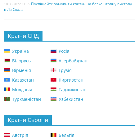
Поспішайте замовити квитки на безкоштовну виставу
10.05.2022 11:55
в Ла Скала
Країни СНД
Україна
Росія
Білорусь
Азербайджан
Вірменія
Грузія
Казахстан
Киргизстан
Молдавія
Таджикистан
Туркменістан
Узбекистан
Країни Європи
Австрія
Бельгія