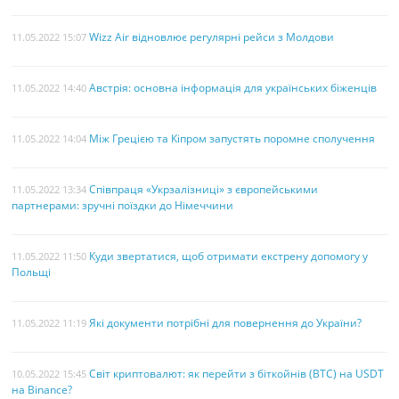
Wizz Air відновлює регулярні рейси з Молдови
11.05.2022 15:07
Австрія: основна інформація для українських біженців
11.05.2022 14:40
Між Грецією та Кіпром запустять поромне сполучення
11.05.2022 14:04
Співпраця «Укрзалізниці» з європейськими
11.05.2022 13:34
партнерами: зручні поїздки до Німеччини
Куди звертатися, щоб отримати екстрену допомогу у
11.05.2022 11:50
Польщі
Які документи потрібні для повернення до України?
11.05.2022 11:19
Світ криптовалют: як перейти з біткойнів (BTC) на USDT
10.05.2022 15:45
на Binance?