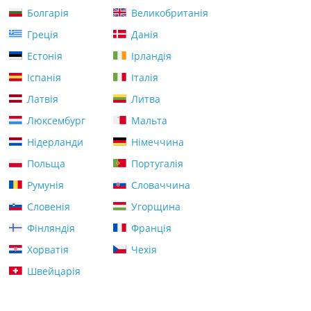
Болгарія
Великобританія
Греція
Данія
Естонія
Ірландія
Іспанія
Італія
Латвія
Литва
Люксембург
Мальта
Нідерланди
Німеччина
Польща
Португалія
Румунія
Словаччина
Словенія
Угорщина
Фінляндія
Франція
Хорватія
Чехія
Швейцарія