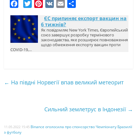
F
T
P
V
E
Ч
a
w
i
K
m
а
ЄС припиняє експорт вакцин на
c
i
n
a
с
6 тижнів?
e
t
t
i
т
Як повідомляє New York Times, Європейський
союз завершує розробку термінового
b
t
e
l
к
законодавства, яке розширює повноваження
щодо обмеження експорту вакцин проти
o
e
r
а
COVID-19,…
o
r
e
k
s
t
←
На півдні Норвегії впав великий метеорит
Сильний землетрус в Індонезії
→
Binance оголосила про спонсорство Чемпіонату Бразилії
11.05.2022 15:45
з футболу