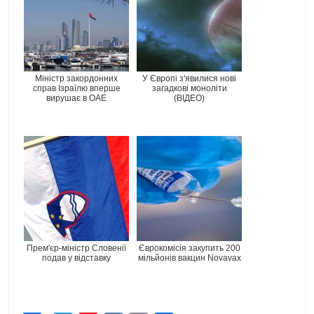
Міністр закордонних
У Європі з'явилися нові
справ Ізраїлю вперше
загадкові моноліти
вирушає в ОАЕ
(ВІДЕО)
Прем'єр-міністр Словенії
Єврокомісія закупить 200
подав у відставку
мільйонів вакцин Novavax