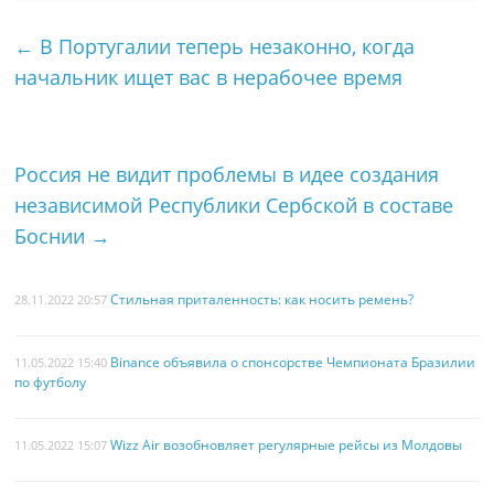
e
t
t
i
р
←
В Португалии теперь незаконно, когда
b
t
e
l
а
начальник ищет вас в нерабочее время
o
e
r
в
o
r
e
и
k
s
т
Россия не видит проблемы в идее создания
t
ь
независимой Республики Сербской в ​​составе
Боснии
→
Стильная приталенность: как носить ремень?
28.11.2022 20:57
Binance объявила о спонсорстве Чемпионата Бразилии
11.05.2022 15:40
по футболу
Wizz Air возобновляет регулярные рейсы из Молдовы
11.05.2022 15:07