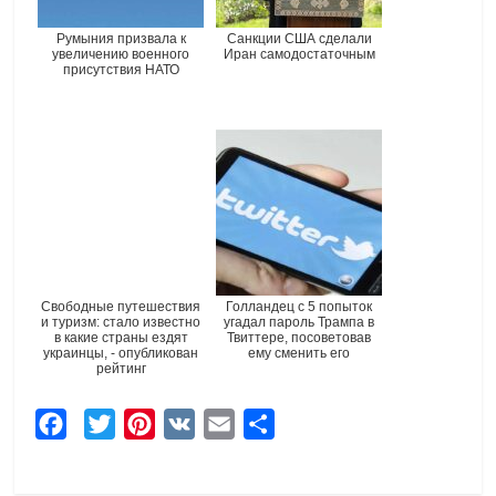
Румыния призвала к
Санкции США сделали
увеличению военного
Иран самодостаточным
присутствия НАТО
Свободные путешествия
Голландец с 5 попыток
и туризм: стало известно
угадал пароль Трампа в
в какие страны ездят
Твиттере, посоветовав
украинцы, - опубликован
ему сменить его
рейтинг
F
T
P
V
E
О
a
w
i
K
m
т
c
i
n
a
п