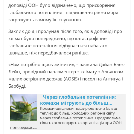
доповіді ООН було відзначено, що прискорення
глобального потепління і підвищення рівня моря
загрожують самому їх існуванню.
Заклик до дії пролунав після того, як в доповіді про
клімат було попереджено, що катастрофічне
глобальне потепління відбувається набагато
швидше, ніж передбачалося раніше.
«Нам потрібно щось змінити», – заявила Дайан Блек-
Лейн, провідний парламентер з клімату з Альянсом
малих острівних держав (AOSIS) і посол на Антигуа і
Барбуді.
Через глобальне потепління:
комахи мігрують до більш…
Комахи-шкідники поширюються з більш
теплих до більш холодних регіонів світу
через глобальне потепління. Продовольча і
сільськогосподарська організація при ООН
попереджає,…