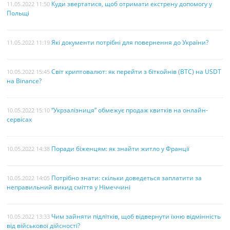
Куди звертатися, щоб отримати екстрену допомогу у
11.05.2022 11:50
Польщі
Які документи потрібні для повернення до України?
11.05.2022 11:19
Світ криптовалют: як перейти з біткойнів (BTC) на USDT
10.05.2022 15:45
на Binance?
“Укрзалізниця” обмежує продаж квитків на онлайн-
10.05.2022 15:10
сервісах
Поради біженцям: як знайти житло у Франції
10.05.2022 14:38
Потрібно знати: скільки доведеться заплатити за
10.05.2022 14:05
неправильний викид сміття у Німеччині
Чим зайняти підлітків, щоб відвернути їхню відмінність
10.05.2022 13:33
від військової дійсності?