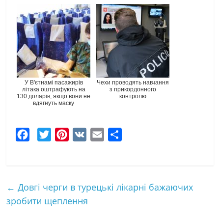
У В'єтнамі пасажирів
Чехи проводять навчання
літака оштрафують на
з прикордонного
130 доларів, якщо вони не
контролю
вдягнуть маску
F
T
P
V
E
Ч
a
w
i
K
m
а
c
i
n
a
с
e
t
t
i
т
←
Довгі черги в турецькі лікарні бажаючих
b
t
e
l
к
зробити щеплення
o
e
r
а
o
r
e