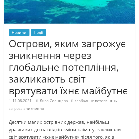
Новини
Події
Острови, яким загрожує
зникнення через
глобальне потепління,
закликають світ
врятувати їхнє майбутнє
,
11.08.2021
Лиза Солнцева
глобальне потепління
загроза зникнення
Десятки малих острівних держав, найбільш
уразливих до наслідків зміни клімату, закликали
світ врятувати «їхнє майбутнє» після того, як в