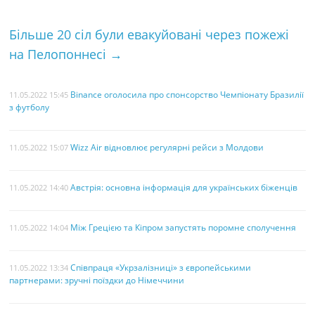
k
s
Більше 20 сіл були евакуйовані через пожежі
t
на Пелопоннесі
→
Binance оголосила про спонсорство Чемпіонату Бразилії
11.05.2022 15:45
з футболу
Wizz Air відновлює регулярні рейси з Молдови
11.05.2022 15:07
Австрія: основна інформація для українських біженців
11.05.2022 14:40
Між Грецією та Кіпром запустять поромне сполучення
11.05.2022 14:04
Співпраця «Укрзалізниці» з європейськими
11.05.2022 13:34
партнерами: зручні поїздки до Німеччини