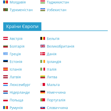
Молдавія
Таджикистан
Туркменістан
Узбекистан
Країни Європи
Австрія
Бельгія
Болгарія
Великобританія
Греція
Данія
Естонія
Ірландія
Іспанія
Італія
Латвія
Литва
Люксембург
Мальта
Нідерланди
Німеччина
Польща
Португалія
Румунія
Словаччина