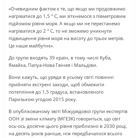
«Очевидним фактом є те, що якщо ми продовжимо
нагріватися до 1,5 ° C, ми зіткнемося з півметровим
підйомом рівня моря. А якщо ми не перестанемо
нагріватися до 2 ° C, то не зможемо уникнути
підвищення рівня моря на висоту до трьох метрів.
Це наше майбутнє».
До групи входять 39 країн, в тому числі Куба,
Ямайка, Папуа-Нова Гвінея і Мальдіви.
Вони кажуть, що уряди в усьому світі повинні
прийняти екстрені заходи, щоб обмежити
потепління до 1,5 градуса, встановленого
Паризькою угодою 2015 року.
В опублікованому звіті Міжурядової групи експертів
ООН зі зміни клімату (МГЕЗК) говориться, що світ
ось-ось досягне цього рівня приблизно в 2030 році,
на десять років раніше, ніж передбачалося всього