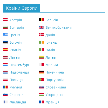
Країни Європи
Австрія
Бельгія
Болгарія
Великобританія
Греція
Данія
Естонія
Ірландія
Іспанія
Італія
Латвія
Литва
Люксембург
Мальта
Нідерланди
Німеччина
Польща
Португалія
Румунія
Словаччина
Словенія
Угорщина
Фінляндія
Франція