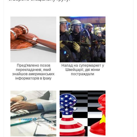
Пред'явлено позов
Напад на супермаркет у
перекладачеві, який
Швейцарії, дві жінки
знайшов американських
постраждали
інформаторів в Іраку