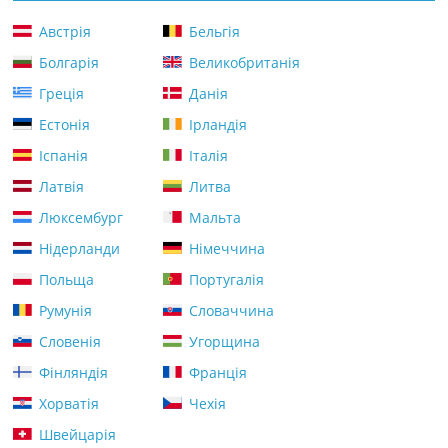
Австрія
Бельгія
Болгарія
Великобританія
Греція
Данія
Естонія
Ірландія
Іспанія
Італія
Латвія
Литва
Люксембург
Мальта
Нідерланди
Німеччина
Польща
Португалія
Румунія
Словаччина
Словенія
Угорщина
Фінляндія
Франція
Хорватія
Чехія
Швейцарія