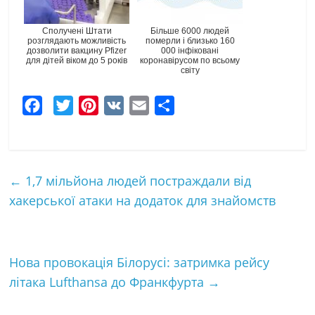
Сполучені Штати
Більше 6000 людей
розглядають можливість
померли і близько 160
дозволити вакцину Pfizer
000 інфіковані
для дітей віком до 5 років
коронавірусом по всьому
світу
F
T
P
V
E
Ч
a
w
i
K
m
а
c
i
n
a
с
e
t
t
i
т
←
1,7 мільйона людей постраждали від
b
t
e
l
к
хакерської атаки на додаток для знайомств
o
e
r
а
o
r
e
k
s
Нова провокація Білорусі: затримка рейсу
t
літака Lufthansa до Франкфурта
→