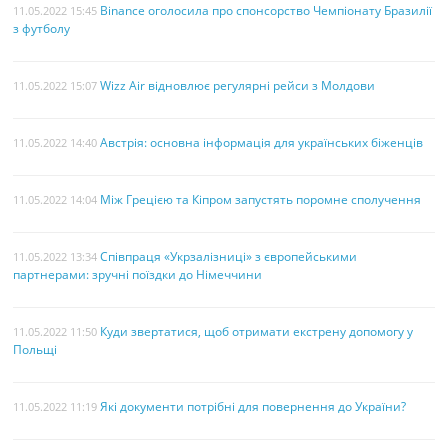
Binance оголосила про спонсорство Чемпіонату Бразилії
11.05.2022 15:45
з футболу
Wizz Air відновлює регулярні рейси з Молдови
11.05.2022 15:07
Австрія: основна інформація для українських біженців
11.05.2022 14:40
Між Грецією та Кіпром запустять поромне сполучення
11.05.2022 14:04
Співпраця «Укрзалізниці» з європейськими
11.05.2022 13:34
партнерами: зручні поїздки до Німеччини
Куди звертатися, щоб отримати екстрену допомогу у
11.05.2022 11:50
Польщі
Які документи потрібні для повернення до України?
11.05.2022 11:19