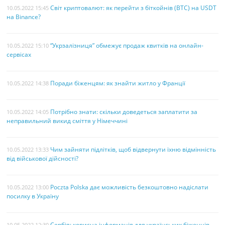
Світ криптовалют: як перейти з біткойнів (BTC) на USDT
10.05.2022 15:45
на Binance?
“Укрзалізниця” обмежує продаж квитків на онлайн-
10.05.2022 15:10
сервісах
Поради біженцям: як знайти житло у Франції
10.05.2022 14:38
Потрібно знати: скільки доведеться заплатити за
10.05.2022 14:05
неправильний викид сміття у Німеччині
Чим зайняти підлітків, щоб відвернути їхню відмінність
10.05.2022 13:33
від військової дійсності?
Poczta Polska дає можливість безкоштовно надіслати
10.05.2022 13:00
посилку в Україну
Сербія: корисна інформація для українських біженців
10.05.2022 12:30