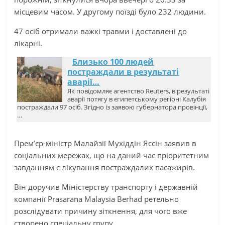
місцевим часом. У другому поїзді було 232 людини.
47 осіб отримали важкі травми і доставлені до
лікарні.
Близько 100 людей
постраждали в результаті
аварії…
Як повідомляє агентство Reuters, в результаті
аварії потягу в єгипетському регіоні Калубія
постраждали 97 осіб. Згідно із заявою губернатора провінції,
…
Прем’єр-міністр Малайзії Мухіддін Яссін заявив в
соціальних мережах, що на даний час пріоритетним
завданням є лікування постраждалих пасажирів.
Він доручив Міністерству транспорту і державній
компанії Prasarana Malaysia Berhad ретельно
розслідувати причину зіткнення, для чого вже
створено спеціальну групу.