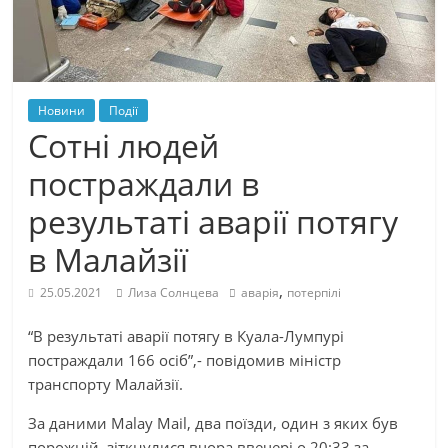
Новини
Події
Сотні людей
постраждали в
результаті аварії потягу
в Малайзії
,
25.05.2021
Лиза Солнцева
аварія
потерпілі
“В результаті аварії потягу в Куала-Лумпурі
постраждали 166 осіб”,- повідомив міністр
транспорту Малайзії.
За даними Malay Mail, два поїзди, один з яких був
порожній, зіткнулися вчора ввечері о 20:33 за