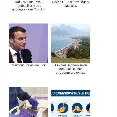
Найбільш шановані
Посол США в Китаї йде у
професії, згідно з
відставку
дослідженням YouGov
Макрон: Brexit - це шок
В Анталії відпочиваючі
залишаться без
знаменитого пляжу