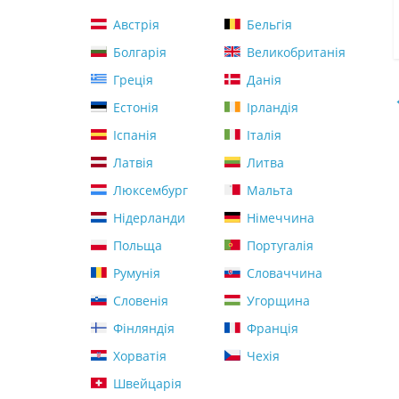
Австрія
Бельгія
Болгарія
Великобританія
Греція
Данія
Естонія
Ірландія
Іспанія
Італія
Латвія
Литва
Люксембург
Мальта
Нідерланди
Німеччина
Польща
Португалія
Румунія
Словаччина
Словенія
Угорщина
Фінляндія
Франція
Хорватія
Чехія
Швейцарія