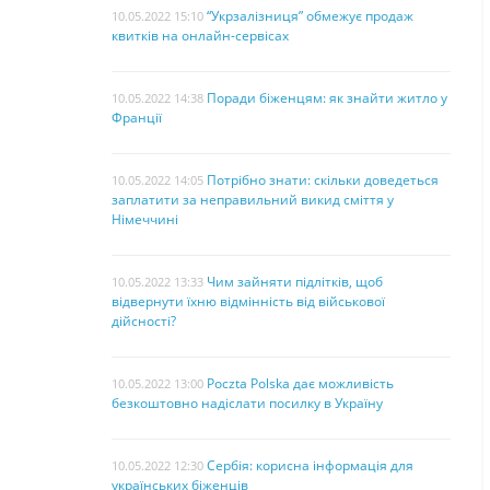
“Укрзалізниця” обмежує продаж
10.05.2022 15:10
квитків на онлайн-сервісах
Поради біженцям: як знайти житло у
10.05.2022 14:38
Франції
Потрібно знати: скільки доведеться
10.05.2022 14:05
заплатити за неправильний викид сміття у
Німеччині
Чим зайняти підлітків, щоб
10.05.2022 13:33
відвернути їхню відмінність від військової
дійсності?
Poczta Polska дає можливість
10.05.2022 13:00
безкоштовно надіслати посилку в Україну
Сербія: корисна інформація для
10.05.2022 12:30
українських біженців