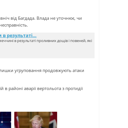
івніч від Багдада. Влада не уточнює, чи
несправність.
и в результаті…
ччині в результаті проливних дощів і повеней, які
залишки угруповання продовжують атаки
й в районі аварії вертольота з протидії