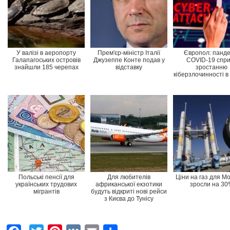
У валізі в аеропорту
Прем'єр-міністр Італії
Європол: панде
Галапагоських островів
Джузеппе Конте подав у
COVID-19 спр
знайшли 185 черепах
відставку
зростанню
кіберзлочинності в
Польські пенсії для
Для любителів
Ціни на газ для М
українських трудових
африканської екзотики
зросли на 30
мігрантів
будуть відкриті нові рейси
з Києва до Тунісу