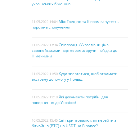
українських біженців
Між Грецією та Кіпром запустять
11.05.2022 14:04
поромне сполучення
Співпраця «Укрзалізниці» з
11.05.2022 13:34
європейськими партнерами: зручні поїздки до
Німеччини
Куди звертатися, щоб отримати
11.05.2022 11:50
екстрену допомогу у Польщі
Які документи потрібні для
11.05.2022 11:19
повернення до України?
Світ криптовалют: як перейти з
10.05.2022 15:45
біткойнів (BTC) на USDT на Binance?