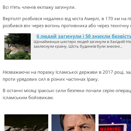
Всі п’ять членів екіпажу загинули.
Вертоліт розбився недалеко від міста Амерлі, в 170 км на п
розбився він через вогонь противника або через технічну 
6 людей загинули і 50 зникли безвіст
Щонайменше шестеро людей загинули в Західній Німе
захлеснули країну. Шість будинків були знесені…
Незважаючи на поразку Ісламської держави в 2017 році, 
проти урядових сил в різних частинах Іраку.
В останні місяці іракські сили безпеки почали серію операці
ісламським бойовикам.