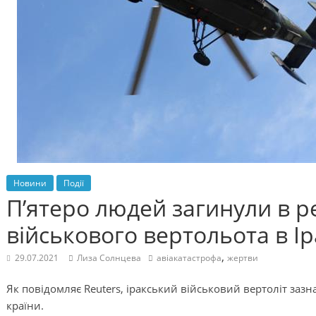
Новини
Події
П’ятеро людей загинули в ре
військового вертольота в Ір
,
29.07.2021
Лиза Солнцева
авіакатастрофа
жертви
Як повідомляє Reuters, іракський військовий вертоліт зазнав
країни.