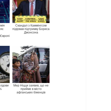
мія
Скандал з Каммінгсом
ияє
підірвав підтримку Бориса
Джонсона
 Європі
олдови
Мер Ніцци заявив, що не
%
прийме в місто
афганських біженців