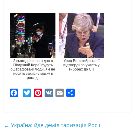
З сьогоднішнього дня в
Уряд Великобританії
Південній Кореї будуть
підтвердило участь у
оштрафовані люди, які не
виборах до ЄП
носять захисну маску в
громад...
F
T
P
V
E
Ч
a
w
i
K
m
а
c
i
n
a
с
e
t
t
i
т
←
Україна: йде демілітаризація Росії
b
t
e
l
к