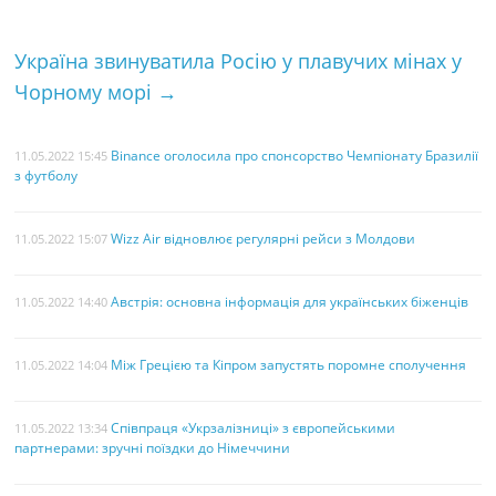
o
e
r
а
o
r
e
Україна звинуватила Росію у плавучих мінах у
k
s
Чорному морі
→
t
Binance оголосила про спонсорство Чемпіонату Бразилії
11.05.2022 15:45
з футболу
Wizz Air відновлює регулярні рейси з Молдови
11.05.2022 15:07
Австрія: основна інформація для українських біженців
11.05.2022 14:40
Між Грецією та Кіпром запустять поромне сполучення
11.05.2022 14:04
Співпраця «Укрзалізниці» з європейськими
11.05.2022 13:34
партнерами: зручні поїздки до Німеччини