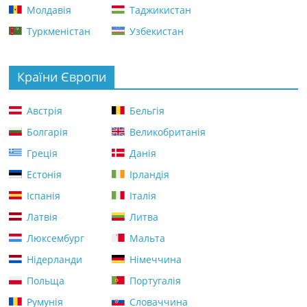
Молдавія
Таджикистан
Туркменістан
Узбекистан
Країни Європи
Австрія
Бельгія
Болгарія
Великобританія
Греція
Данія
Естонія
Ірландія
Іспанія
Італія
Латвія
Литва
Люксембург
Мальта
Нідерланди
Німеччина
Польща
Португалія
Румунія
Словаччина