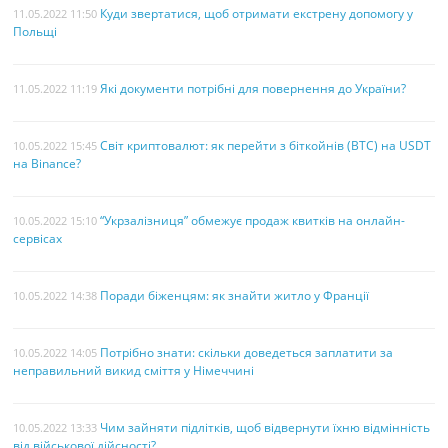
Куди звертатися, щоб отримати екстрену допомогу у
11.05.2022 11:50
Польщі
Які документи потрібні для повернення до України?
11.05.2022 11:19
Світ криптовалют: як перейти з біткойнів (BTC) на USDT
10.05.2022 15:45
на Binance?
“Укрзалізниця” обмежує продаж квитків на онлайн-
10.05.2022 15:10
сервісах
Поради біженцям: як знайти житло у Франції
10.05.2022 14:38
Потрібно знати: скільки доведеться заплатити за
10.05.2022 14:05
неправильний викид сміття у Німеччині
Чим зайняти підлітків, щоб відвернути їхню відмінність
10.05.2022 13:33
від військової дійсності?