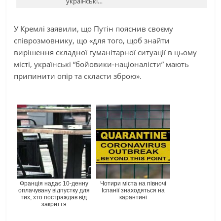
українські…
У Кремлі заявили, що Путін пояснив своєму
співрозмовнику, що «для того, щоб знайти
вирішення складної гуманітарної ситуації в цьому
місті, українські “бойовики-націоналісти” мають
припинити опір та скласти зброю».
Франція надає 10-денну
Чотири міста на півночі
оплачувану відпустку для
Іспанії знаходяться на
тих, хто постраждав від
карантині
закриття