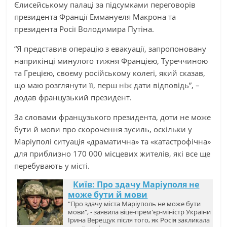
Єлисейському палаці за підсумками переговорів
президента Франції Еммануеля Макрона та
президента Росії Володимира Путіна.
“Я представив операцію з евакуації, запропоновану
наприкінці минулого тижня Францією, Туреччиною
та Грецією, своєму російському колегі, який сказав,
що маю розглянути її, перш ніж дати відповідь”, –
додав французький президент.
За словами французького президента, доти не може
бути й мови про скорочення зусиль, оскільки у
Маріуполі ситуація «драматична» та «катастрофічна»
для приблизно 170 000 місцевих жителів, які все ще
перебувають у місті.
Київ: Про здачу Маріуполя не
може бути й мови
"Про здачу міста Маріуполь не може бути
мови", - заявила віце-прем'єр-міністр України
Ірина Верещук після того, як Росія закликала