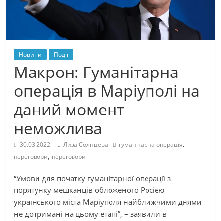
Новини
Події
Макрон: Гуманітарна
операція в Маріуполі на
даний момент
неможлива
,
30.03.2022
Лиза Солнцева
гуманітарна операція
,
переговори
переговори
“Умови для початку гуманітарної операції з
порятунку мешканців обложеного Росією
українського міста Маріуполя найближчими днями
не дотримані на цьому етапі”, – заявили в